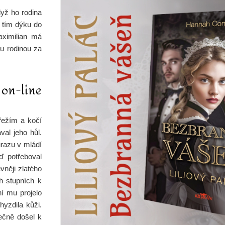
yž ho rodina
í tím dýku do
aximilian má
ou rodinou za
 on-line
řežím a kočí
al jeho hůl.
razu v mládí
ď potřeboval
vněji zlatého
h stupních k
ní mu projelo
hyzdila kůži.
čně došel k