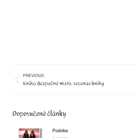
Post
navigation
PREVIOUS
Kniha Bezpečné místo, recenze knihy
Previous
post:
Doporučené články
Podoba