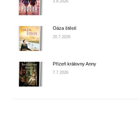
3.8.2026
Oáza štěstí
20.7.2026
Přízeň královny Anny
7.7.2026