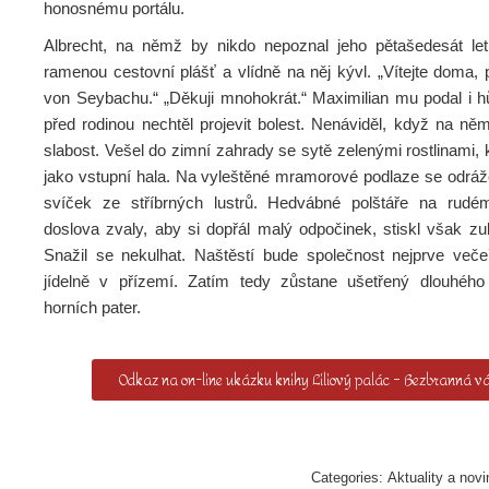
honosnému portálu.
Albrecht, na němž by nikdo nepoznal jeho pětašedesát le
ramenou cestovní plášť a vlídně na něj kývl. „Vítejte doma,
von Seybachu.“ „Děkuji mnohokrát.“ Maximilian mu podal i hů
před rodinou nechtěl projevit bolest. Nenáviděl, když na ně
slabost. Vešel do zimní zahrady se sytě zelenými rostlinami, k
jako vstupní hala. Na vyleštěné mramorové podlaze se odráž
svíček ze stříbrných lustrů. Hedvábné polštáře na rudé
doslova zvaly, aby si dopřál malý odpočinek, stiskl však zu
Snažil se nekulhat. Naštěstí bude společnost nejprve veče
jídelně v přízemí. Zatím tedy zůstane ušetřený dlouhéh
horních pater.
Odkaz na on-line ukázku knihy Liliový palác – Bezbranná v
Categories:
Aktuality a novi