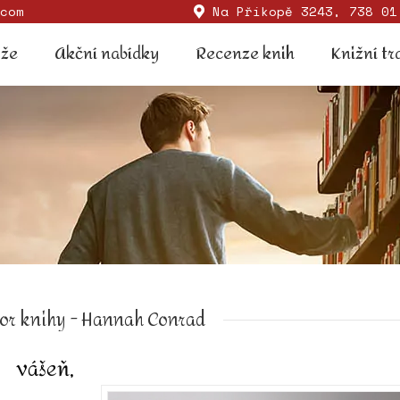
com
Na Příkopě 3243, 738 01
Soutěže
Akční nabídky
Recenze knih
Knižní
ěže
Akční nabídky
Recenze knih
Knižní tr
or knihy - Hannah Conrad
 vášeň,