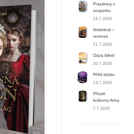
Prázdniny v
zooparku
24.7.2026
Aristokrat –
recenze
21.7.2026
Oáza štěstí
20.7.2026
Příliš blízko
13.7.2026
Přízeň
královny Anny
7.7.2026