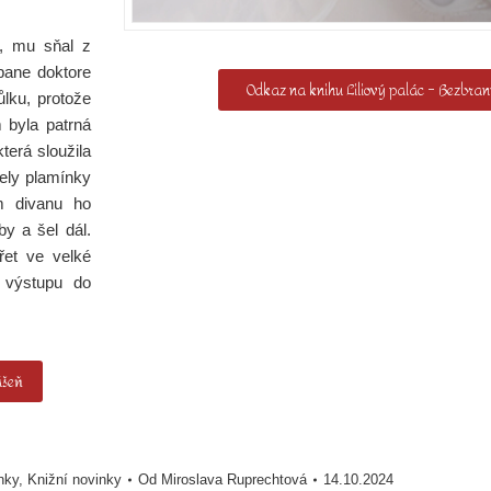
t, mu sňal z
 pane doktore
Odkaz na knihu Liliový palác – Bezbra
lku, protože
m byla patrná
terá sloužila
ely plamínky
m divanu ho
by a šel dál.
řet ve velké
o výstupu do
ášeň
nky
,
Knižní novinky
Od
Miroslava Ruprechtová
14.10.2024