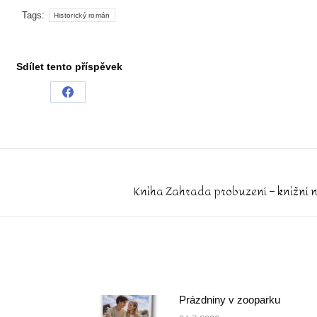
Tags:
Historický román
Sdílet tento příspěvek
Share
on
Facebook
Kniha Zahrada probuzení – knižní n
Next
post:
Prázdniny v zooparku