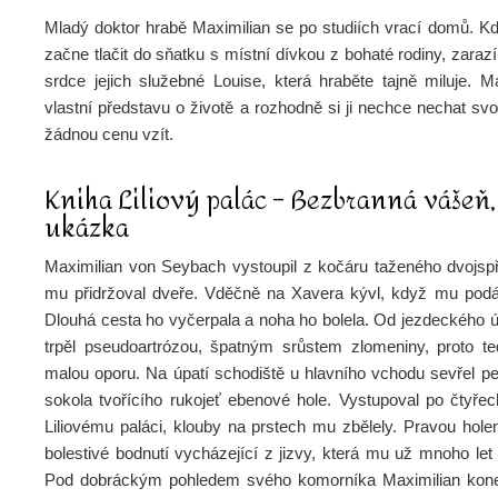
Mladý doktor hrabě Maximilian se po studiích vrací domů. Kd
začne tlačit do sňatku s místní dívkou z bohaté rodiny, zaraz
srdce jejich služebné Louise, která hraběte tajně miluje. M
vlastní představu o životě a rozhodně si ji nechce nechat sv
žádnou cenu vzít.
Kniha Liliový palác – Bezbranná vášeň,
ukázka
Maximilian von Seybach vystoupil z kočáru taženého dvojsp
mu přidržoval dveře. Vděčně na Xavera kývl, když mu podáv
Dlouhá cesta ho vyčerpala a noha ho bolela. Od jezdeckého ú
trpěl pseudoartrózou, špatným srůstem zlomeniny, proto te
malou oporu. Na úpatí schodiště u hlavního vchodu sevřel pe
sokola tvořícího rukojeť ebenové hole. Vystupoval po čtyřec
Liliovému paláci, klouby na prstech mu zbělely. Pravou hole
bolestivé bodnutí vycházející z jizvy, která mu už mnoho let 
Pod dobráckým pohledem svého komorníka Maximilian kone