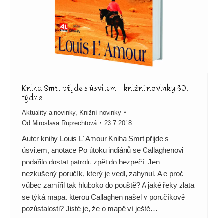
Kniha Smrt přijde s úsvitem – knižní novinky 30.
týdne
Aktuality a novinky
,
Knižní novinky
Od
Miroslava Ruprechtová
23.7.2018
Autor knihy Louis L´Amour Kniha Smrt přijde s
úsvitem, anotace Po útoku indiánů se Callaghenovi
podařilo dostat patrolu zpět do bezpečí. Jen
nezkušený poručík, který je vedl, zahynul. Ale proč
vůbec zamířil tak hluboko do pouště? A jaké řeky zlata
se týká mapa, kterou Callaghen našel v poručíkově
pozůstalosti? Jisté je, že o mapě ví ještě…