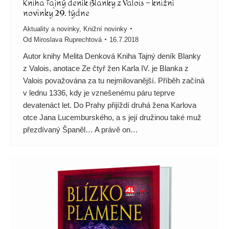
Kniha Tajný deník Blanky z Valois – knižní
novinky 29. týdne
Aktuality a novinky
,
Knižní novinky
Od
Miroslava Ruprechtová
16.7.2018
Autor knihy Melita Denková Kniha Tajný deník Blanky
z Valois, anotace Ze čtyř žen Karla IV. je Blanka z
Valois považována za tu nejmilovanější. Příběh začíná
v lednu 1336, kdy je vznešenému páru teprve
devatenáct let. Do Prahy přijíždí druhá žena Karlova
otce Jana Lucemburského, a s její družinou také muž
přezdívaný Španěl… A právě on…