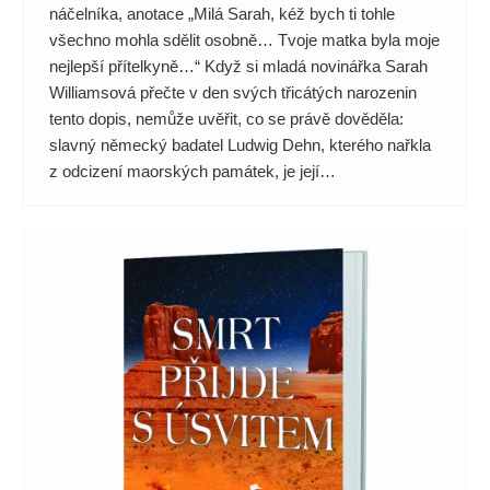
náčelníka, anotace „Milá Sarah, kéž bych ti tohle
všechno mohla sdělit osobně… Tvoje matka byla moje
nejlepší přítelkyně…“ Když si mladá novinářka Sarah
Williamsová přečte v den svých třicátých narozenin
tento dopis, nemůže uvěřit, co se právě dověděla:
slavný německý badatel Ludwig Dehn, kterého nařkla
z odcizení maorských památek, je její…