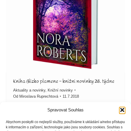
Kniha Blízko plamene – knižní novinky 28. týdne
Aktuality a novinky
,
Knižní novinky
Od
Miroslava Ruprechtová
11.7.2018
Autor knihy Nora Roberts Kniha Blízko plamene,
Spravovat Souhlas
anotace Cestu do náruče charismatického Connora si
našla už spousta žen, ale k jeho srdci se dokázala
Abychom poskytli co nejlepší služby, používáme k ukládání a/nebo přístupu
přiblížit jen Maera, sestřina nejlepší přítelkyně. Maera
k informacím o zařízení, technologie jako jsou soubory cookies. Souhlas s