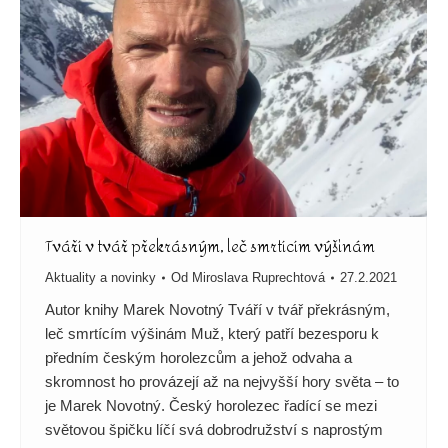
Tváří v tvář překrásným, leč smrtícím výšinám
Aktuality a novinky
Od
Miroslava Ruprechtová
27.2.2021
Autor knihy Marek Novotný Tváří v tvář překrásným,
leč smrtícím výšinám Muž, který patří bezesporu k
předním českým horolezcům a jehož odvaha a
skromnost ho provázejí až na nejvyšší hory světa – to
je Marek Novotný. Český horolezec řadící se mezi
světovou špičku líčí svá dobrodružství s naprostým