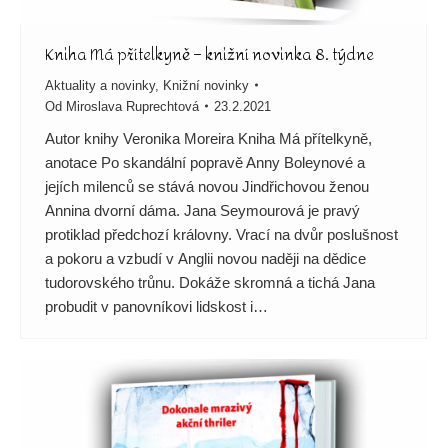
Kniha Má přítelkyně – knižní novinka 8. týdne
Aktuality a novinky
,
Knižní novinky
Od
Miroslava Ruprechtová
23.2.2021
Autor knihy Veronika Moreira Kniha Má přítelkyně,
anotace Po skandální popravě Anny Boleynové a
jejích milenců se stává novou Jindřichovou ženou
Annina dvorní dáma. Jana Seymourová je pravý
protiklad předchozí královny. Vrací na dvůr poslušnost
a pokoru a vzbudí v Anglii novou naději na dědice
tudorovského trůnu. Dokáže skromná a tichá Jana
probudit v panovníkovi lidskost i…