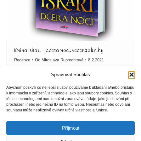
Kniha Iskari – dcera noci, recenze knihy
Recenze
Od
Miroslava Ruprechtová
8.2.2021
Autor knihy Kristen Ciccarelli O čem kniha Iskari –
Spravovat Souhlas
dcera noci je? Eris pracuje pro obávaného a krutého
piráta. Udělala by cokoliv, aby získala svobodu, a tak
Abychom poskytli co nejlepší služby, používáme k ukládání a/nebo přístupu
nezaváhá, když se jí naskytne příležitost. Stačí splnit
k informacím o zařízení, technologie jako jsou soubory cookies. Souhlas s
těmito technologiemi nám umožní zpracovávat údaje, jako je chování při
jeden úkol, a ona bude moct odejít, kam jen bude chtít.
procházení nebo jedinečná ID na tomto webu. Nesouhlas nebo odvolání
Musí unést princeznu Ashu, poslední Namsaru. V tom
souhlasu může nepříznivě ovlivnit určité vlastnosti a funkce.
jí…
Příjmout