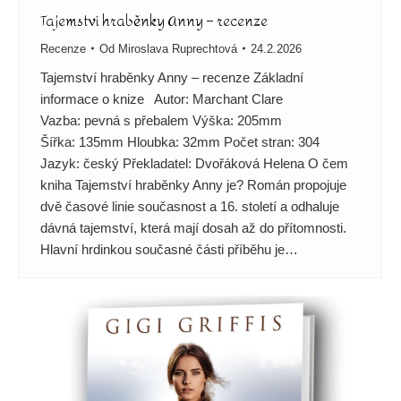
Tajemství hraběnky Anny – recenze
Recenze
Od
Miroslava Ruprechtová
24.2.2026
Tajemství hraběnky Anny – recenze Základní
informace o knize Autor: Marchant Clare
Vazba: pevná s přebalem Výška: 205mm
Šířka: 135mm Hloubka: 32mm Počet stran: 304
Jazyk: český Překladatel: Dvořáková Helena O čem
kniha Tajemství hraběnky Anny je? Román propojuje
dvě časové linie současnost a 16. století a odhaluje
dávná tajemství, která mají dosah až do přítomnosti.
Hlavní hrdinkou současné části příběhu je…