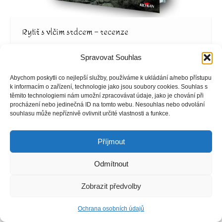
Rytíř s vlčím srdcem – recenze
Recenze
Od
Miroslava Ruprechtová
2.11.2025
Spravovat Souhlas
Rytíř s vlčím srdcem – recenze Základní informace o
knize Autor: Denková Melita Vazba: pevná s
Abychom poskytli co nejlepší služby, používáme k ukládání a/nebo přístupu
přebalem Výška: 205mm Šířka: 135mm
k informacím o zařízení, technologie jako jsou soubory cookies. Souhlas s
těmito technologiemi nám umožní zpracovávat údaje, jako je chování při
Hloubka: 24mm Počet stran: 208 Jazyk: český O čem
procházení nebo jedinečná ID na tomto webu. Nesouhlas nebo odvolání
kniha Rytíř s vlčím srdcem je? Panství Hynka ze
souhlasu může nepříznivě ovlivnit určité vlastnosti a funkce.
Zádubí sužuje série podivných nehod. Někteří lidé
věří, že za nimi stojí nadpřirozené síly, Hynek má ale
Příjmout
jiné podezření. Do sousedního panství…
Odmítnout
Zobrazit předvolby
Ochrana osobních údajů