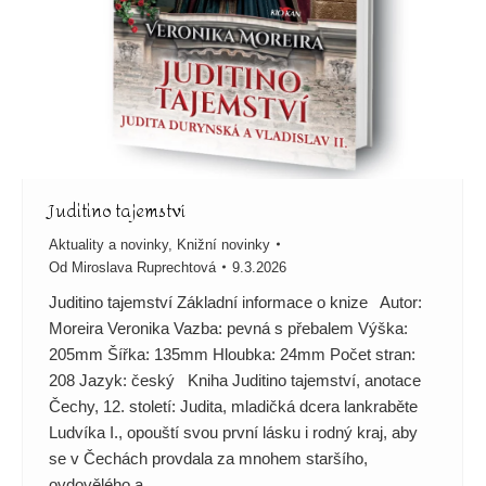
Juditino tajemství
Aktuality a novinky
,
Knižní novinky
Od
Miroslava Ruprechtová
9.3.2026
Juditino tajemství Základní informace o knize Autor:
Moreira Veronika Vazba: pevná s přebalem Výška:
205mm Šířka: 135mm Hloubka: 24mm Počet stran:
208 Jazyk: český Kniha Juditino tajemství, anotace
Čechy, 12. století: Judita, mladičká dcera lankraběte
Ludvíka I., opouští svou první lásku i rodný kraj, aby
se v Čechách provdala za mnohem staršího,
ovdovělého a…