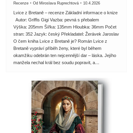
Recenze
Od
Miroslava Ruprechtová
10.4.2026
Lvice z Bretaně – recenze Základní informace o knize
Autor: Griffis Gigi Vazba: pevná s přebalem
Výška: 205mm Šířka: 135mm Hloubka: 36mm Počet
stran: 352 Jazyk: český Překladatel: Žerávek Jaroslav
O čem kniha Lvice z Bretaně je? Román Lvice z
Bretaně vypráví příběh ženy, které byl během
okamžiku odebrán ten nejcennější dar – láska. Jejího
manžela nechal král bez soudu popravit, a…