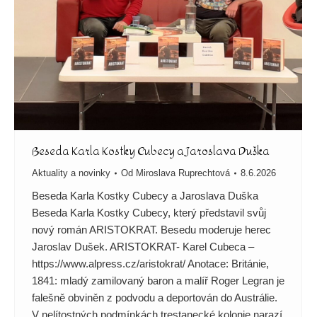
Beseda Karla Kostky Cubecy a Jaroslava Duška
Aktuality a novinky
Od
Miroslava Ruprechtová
8.6.2026
Beseda Karla Kostky Cubecy a Jaroslava Duška
Beseda Karla Kostky Cubecy, který představil svůj
nový román ARISTOKRAT. Besedu moderuje herec
Jaroslav Dušek. ARISTOKRAT- Karel Cubeca –
https://www.alpress.cz/aristokrat/ Anotace: Británie,
1841: mladý zamilovaný baron a malíř Roger Legran je
falešně obviněn z podvodu a deportován do Austrálie.
V nelítostných podmínkách trestanecké kolonie narazí