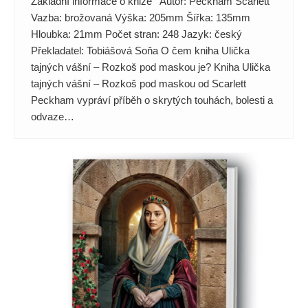
Základní informace o knize Autor: Peckham Scarlett
Vazba: brožovaná Výška: 205mm Šířka: 135mm
Hloubka: 21mm Počet stran: 248 Jazyk: český
Překladatel: Tobiášová Soňa O čem kniha Ulička
tajných vášní – Rozkoš pod maskou je? Kniha Ulička
tajných vášní – Rozkoš pod maskou od Scarlett
Peckham vypráví příběh o skrytých touhách, bolesti a
odvaze…