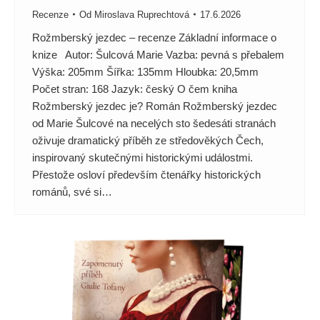
Recenze
Od
Miroslava Ruprechtová
17.6.2026
Rožmberský jezdec – recenze Základní informace o
knize Autor: Šulcová Marie Vazba: pevná s přebalem
Výška: 205mm Šířka: 135mm Hloubka: 20,5mm
Počet stran: 168 Jazyk: český O čem kniha
Rožmberský jezdec je? Román Rožmberský jezdec
od Marie Šulcové na necelých sto šedesáti stranách
oživuje dramatický příběh ze středověkých Čech,
inspirovaný skutečnými historickými událostmi.
Přestože osloví především čtenářky historických
románů, své si…