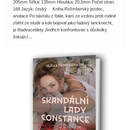
205mm Šířka: 135mm Hloubka: 20,5mm Počet stran:
168 Jazyk: český Kniha Rožmberský jezdec,
anotace Po návratu z Itálie, kam ze vzdoru proti rodině
zběhl ze studií a kde bojoval jako řadový lancknecht,
je třiadvacetiletý Jindřich konfrontován s důsledky
šokující…