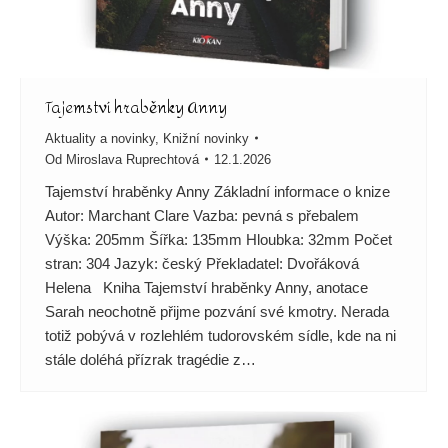
Tajemství hraběnky Anny
Aktuality a novinky
,
Knižní novinky
Od
Miroslava Ruprechtová
12.1.2026
Tajemství hraběnky Anny Základní informace o knize
Autor: Marchant Clare Vazba: pevná s přebalem
Výška: 205mm Šířka: 135mm Hloubka: 32mm Počet
stran: 304 Jazyk: český Překladatel: Dvořáková
Helena Kniha Tajemství hraběnky Anny, anotace
Sarah neochotně přijme pozvání své kmotry. Nerada
totiž pobývá v rozlehlém tudorovském sídle, kde na ni
stále doléhá přízrak tragédie z…