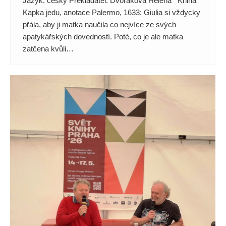
Jazyk: český Překladatel: Dvořáková Helena Kniha
Kapka jedu, anotace Palermo, 1633: Giulia si vždycky
přála, aby ji matka naučila co nejvíce ze svých
apatykářských dovedností. Poté, co je ale matka
zatčena kvůli…