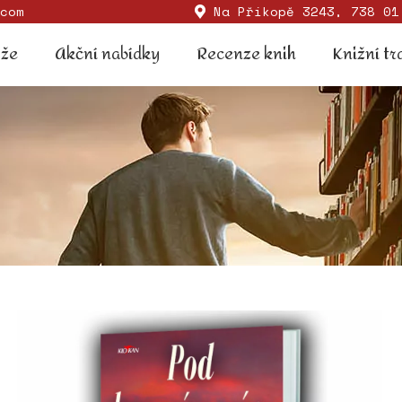
com
Na Příkopě 3243, 738 01
Soutěže
Akční nabídky
Recenze knih
Knižní
ěže
Akční nabídky
Recenze knih
Knižní tr