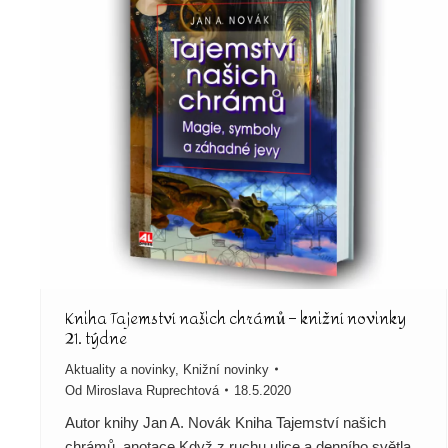
Kniha Tajemství našich chrámů – knižní novinky
21. týdne
Aktuality a novinky
,
Knižní novinky
Od
Miroslava Ruprechtová
18.5.2020
Autor knihy Jan A. Novák Kniha Tajemství našich
chrámů, anotace Když z ruchu ulice a denního světla