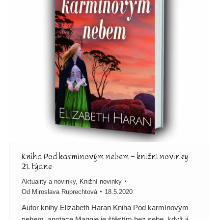
Kniha Pod karmínovým nebem – knižní novinky
21. týdne
Aktuality a novinky
,
Knižní novinky
Od
Miroslava Ruprechtová
18.5.2020
Autor knihy Elizabeth Haran Kniha Pod karmínovým
nebem, anotace Maggie je štěstím bez sebe, když ji