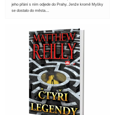
jeho přání s ním odjede do Prahy. Jenže kromě Myšky
se dostalo do města…