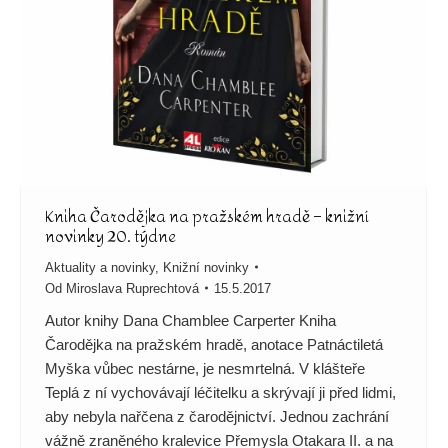
Kniha Čarodějka na pražském hradě – knižní
novinky 20. týdne
Aktuality a novinky
,
Knižní novinky
Od
Miroslava Ruprechtová
15.5.2017
Autor knihy Dana Chamblee Carperter Kniha
Čarodějka na pražském hradě, anotace Patnáctiletá
Myška vůbec nestárne, je nesmrtelná. V klášteře
Teplá z ní vychovávají léčitelku a skrývají ji před lidmi,
aby nebyla nařčena z čarodějnictví. Jednou zachrání
vážně zraněného kralevice Přemysla Otakara II. a na