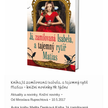
Kniha Já zamilovaná Isabela, a tajemný rytíř
Matias – knižní novinky 19. týdne
Aktuality a novinky
,
Knižní novinky
Od
Miroslava Ruprechtová
10.5.2017
Autor knihy Melita Denková Kniha Já zamilovaná