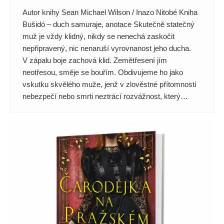
Autor knihy Sean Michael Wilson / Inazo Nitobé Kniha
Bušidó – duch samuraje, anotace Skutečně statečný
muž je vždy klidný, nikdy se nenechá zaskočit
nepřipravený, nic nenaruší vyrovnanost jeho ducha.
V zápalu boje zachová klid. Zemětřesení jím
neotřesou, směje se bouřím. Obdivujeme ho jako
vskutku skvělého muže, jenž v zlověstné přítomnosti
nebezpečí nebo smrti neztrácí rozvážnost, který…