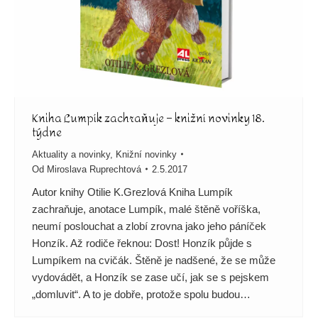
Kniha Lumpík zachraňuje – knižní novinky 18.
týdne
Aktuality a novinky
,
Knižní novinky
Od
Miroslava Ruprechtová
2.5.2017
Autor knihy Otilie K.Grezlová Kniha Lumpík
zachraňuje, anotace Lumpík, malé štěně voříška,
neumí poslouchat a zlobí zrovna jako jeho páníček
Honzík. Až rodiče řeknou: Dost! Honzík půjde s
Lumpíkem na cvičák. Štěně je nadšené, že se může
vydovádět, a Honzík se zase učí, jak se s pejskem
„domluvit“. A to je dobře, protože spolu budou…