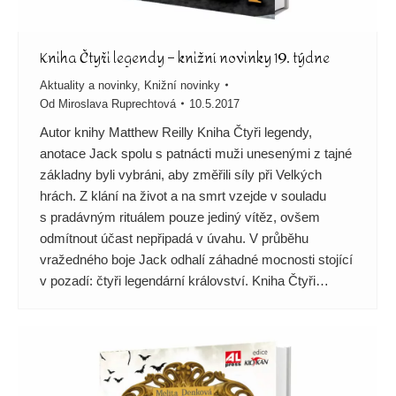
Kniha Čtyři legendy – knižní novinky 19. týdne
Aktuality a novinky
,
Knižní novinky
Od
Miroslava Ruprechtová
10.5.2017
Autor knihy Matthew Reilly Kniha Čtyři legendy,
anotace Jack spolu s patnácti muži unesenými z tajné
základny byli vybráni, aby změřili síly při Velkých
hrách. Z klání na život a na smrt vzejde v souladu
s pradávným rituálem pouze jediný vítěz, ovšem
odmítnout účast nepřipadá v úvahu. V průběhu
vražedného boje Jack odhalí záhadné mocnosti stojící
v pozadí: čtyři legendární království. Kniha Čtyři…