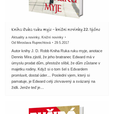
Kniha Ruka ruku myje – knižní novinky 22. týdne
Aktuality a novinky
,
Knižní novinky
Od
Miroslava Ruprechtová
29.5.2017
Autor knihy J. D. Robb Kniha Ruka ruku myje, anotace
Dennis Mira zjistil, že jeho bratranec Edward má v
úmyslu prodat dům, přestože slíbil, že dům zůstane v
majetku rodiny. Když si o tom šel s Edvardem
promluvit, dostal úder… Poslední vjem, který si
pamatuje, je Edward celý zkrvavený a svázaný na
židli. Jenže teď je…