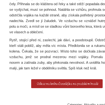
čely. Přihnala se do kláštera od řeky a také stěží popadala de
se vydýchat, musí se pohnout. Natáhla se vzhůru, prohnula s
odstrčila vojáka na každé straně, aby získala potřebný prostor
nadechla. Zvedl se jí žaludek. Ve vzduchu se vznášel hutn
potu a moči, a mísil se se sladkou vůní borového lesa, která
ve vlasech a oblečení.
Rytíř, stojící před ní, zaslechl, jak dáví, a poodstoupil. Odstr
kteří stáli poblíž, aby měla víc místa. Předklonila se a rukam
kolena. Čekala, že se pozvrací. Místo toho se dočkala záva
vzduchu, jenž se prodral mezerou mezi vojáky. Pomalu j
nosem a zatínala zuby, aby překonala nevolnost. A uviděla ho
malý, jak tam ležel v obdélníku světla. Spíš kluk než král.
Odkaz na knihu Čarodějka na pražském hradě
Categories:
Aktuality a nov