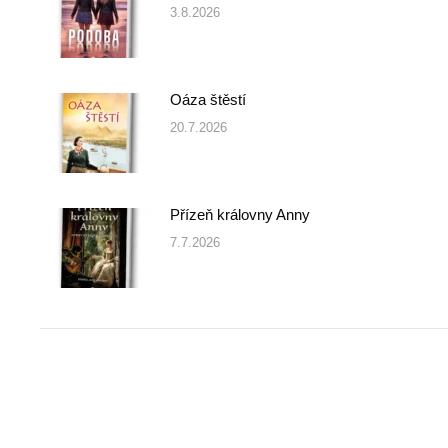
3.8.2026
Oáza štěstí
20.7.2026
Přízeň královny Anny
7.7.2026