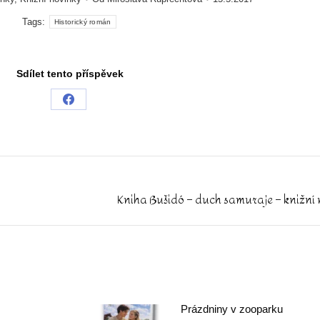
Tags:
Historický román
Sdílet tento příspěvek
Share
on
Facebook
Kniha Bušidó – duch samuraje – knižní 
Next
post:
Prázdniny v zooparku