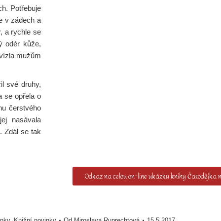
ch. Potřebuje
e v zádech a
, a rychle se
ý odér kůže,
 uvízla mužům
čil své druhy,
a se opřela o
nu čerstvého
ej nasávala
. Zdál se tak
Odkaz na celou on-line ukázku knihy Čarodějka
inky
,
Knižní novinky
Od
Miroslava Ruprechtová
15.5.2017