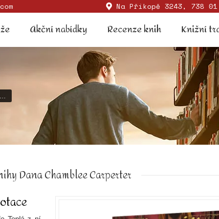
com
Na Příkopě 3243, 738 01
Soutěže
Akční nabídky
Recenze knih
Knižní
ěže
Akční nabídky
Recenze knih
Knižní tr
ě…
nihy Dana Chamblee Carperter
notace
e Teplá z ní