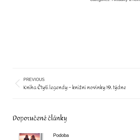
Post
navigation
PREVIOUS
Kniha Čtyři legendy – knižní novinky 19. týdne
Previous
post:
Doporučené články
Podoba