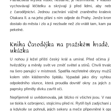
vychovávají léčitelku a skrývají ji před lidmi, aby ne
z čarodějnictví. Jednou zachrání vážně zraněného kralev
Otakara II. a na jeho přání s ním odjede do Prahy. Jenže kr
dostalo do města i zlo a jí nezbude než zlo vrátit tam, kam pa
pekelné.
Kniha Čarodějka na pražském hradě,
ukázka
U nohou jí ležel příští český král a umíral. Před očima jí 
hvězdičky a měnily svět ve změť světel a stínů. Chvíli trval
na šero panující v místnosti. Spatřila nezřetelné obrysy mužů
kolem stěn klášterního špitálu. Vypadali jako díry vyhlo
odpoledního slunce, která proudila dovnitř okny za jejich z
paprsky přiměly dívku zavřít oči.
Nepříjemně si uvědomovala, jak blízko ní všichni jsou. V nast
se tiskla k ozbrojenci, stojícímu před ní. Rytíři byli zadýchaní 
a kdykoliv se pohnuli, jejich sekery a meče připevněné k op