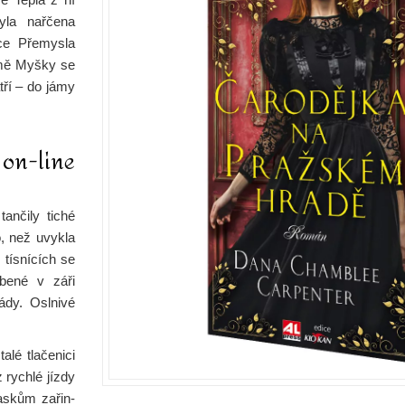
byla nařčena
ice Přemysla
omě Myšky se
tří – do jámy
 on-line
tančily tiché
o, než uvykla
 tísnících se
ubené v záři
ády. Oslnivé
alé tlačenici
z rychlé jízdy
askům zařin-