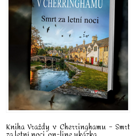
Kniha Vraždy v Cherringhamu – Smrt
za letní noci, on-line ukázka