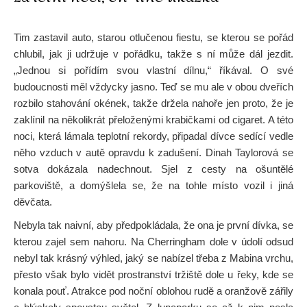
Tim zastavil auto, starou otlučenou fiestu, se kterou se pořád
chlubil, jak ji udržuje v pořádku, takže s ní může dál jezdit.
„Jednou si pořídím svou vlastní dílnu,“ říkával. O své
budoucnosti měl vždycky jasno. Teď se mu ale v obou dveřích
rozbilo stahování okének, takže držela nahoře jen proto, že je
zaklínil na několikrát přeloženými krabičkami od cigaret. A této
noci, která lámala teplotní rekordy, připadal dívce sedící vedle
něho vzduch v autě opravdu k zadušení. Dinah Taylorová se
sotva dokázala nadechnout. Sjel z cesty na ošuntělé
parkoviště, a domýšlela se, že na tohle místo vozil i jiná
děvčata.
Nebyla tak naivní, aby předpokládala, že ona je první dívka, se
kterou zajel sem nahoru. Na Cherringham dole v údolí odsud
nebyl tak krásný výhled, jaký se nabízel třeba z Mabina vrchu,
přesto však bylo vidět prostranství tržiště dole u řeky, kde se
konala pouť. Atrakce pod noční oblohou rudě a oranžově zářily