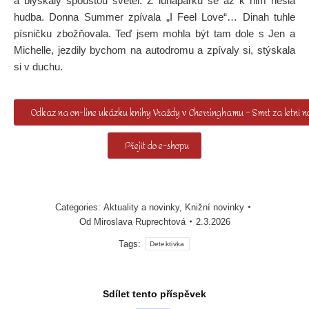
a blýskaly spoustou světel. Z lunaparku se až k nim nesla
hudba. Donna Summer zpívala „I Feel Love“… Dinah tuhle
písničku zbožňovala. Teď jsem mohla být tam dole s Jen a
Michelle, jezdily bychom na autodromu a zpívaly si, stýskala
si v duchu.
Odkaz na on-line ukázku knihy Vraždy v Cherringhamu – Smrt za letní n
Přejít do e-shopu
Categories:
Aktuality a novinky
,
Knižní novinky
Od
Miroslava Ruprechtová
2.3.2026
Tags:
Detektivka
Sdílet tento příspěvek