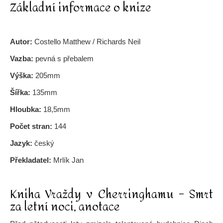
Základní informace o knize
Autor:
Costello Matthew / Richards Neil
Vazba:
pevná s přebalem
Výška:
205mm
Šířka:
135mm
Hloubka:
18,5mm
Počet stran:
144
Jazyk:
český
Překladatel:
Mrlík Jan
Kniha Vraždy v Cherringhamu – Smrt
za letní noci, anotace