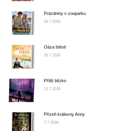
Prázdniny v zooparku
24.7.2026
Oáza štěstí
20.7.2026
Příliš blízko
13.7.2026
Přízeň královny Anny
7.7.2026