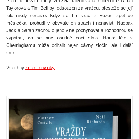
Před pětadvaceti lety zmizela talentovaná hudebnice Dinah
Taylorová a Tim Bell byl odsouzen za vraždu, přestože se její
tělo nikdy nenašlo. Když se Tim vrací z vězení zpět do
městečka, probudí v obyvatelích strach i nenávist. Naopak
Jack a Sarah začnou o jeho vině pochybovat a rozhodnou se
vypátrat, co se oné osudné noci stalo. Horké léto v
Cherringhamu může odhalit nejen dávný zločin, ale i další
smrt.
Všechny
knižní novinky