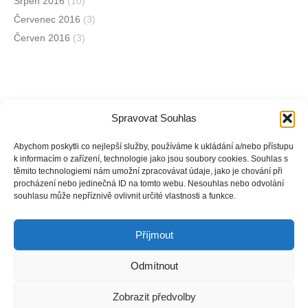
Srpen 2016
(10)
Červenec 2016
(3)
Červen 2016
(3)
Spravovat Souhlas
Jsme na sociálních sítích
Abychom poskytli co nejlepší služby, používáme k ukládání a/nebo přístupu
k informacím o zařízení, technologie jako jsou soubory cookies. Souhlas s
těmito technologiemi nám umožní zpracovávat údaje, jako je chování při
Facebook
procházení nebo jedinečná ID na tomto webu. Nesouhlas nebo odvolání
souhlasu může nepříznivě ovlivnit určité vlastnosti a funkce.
Instagram
Příjmout
Odmítnout
Copyright © Weiron Dynamics, s.r.o. |
Tvorba webových stránek
a
Zobrazit předvolby
SEO