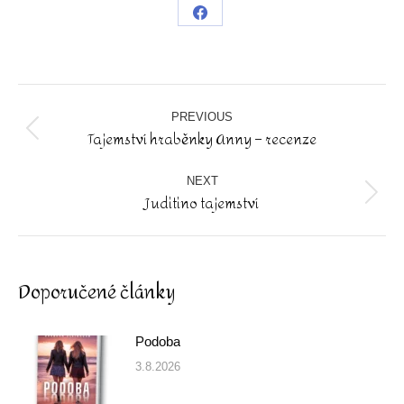
Share
on
Facebook
Post
navigation
PREVIOUS
Tajemství hraběnky Anny – recenze
Previous
post:
NEXT
Juditino tajemství
Next
post:
Doporučené články
Podoba
3.8.2026