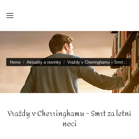
You are here:
Home
Aktuality a novinky
Vraždy v Cherringhamu – Smrt…
Vraždy v Cherringhamu - Smrt za letní
noci