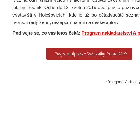
jubilejní ročník. Od 9. do 12. května 2019 opět přivítá příznivce
výstavišti v Holešovicích, kde je už po pětadvacáté seznámí
tvorbou řady zemí, nezapomíná ani na české autory.
Podívejte se, co vás letos čeká:
Program nakladatelství Alp
Program Alpress – Svět knihy Praha 2019
Category:
Aktualit