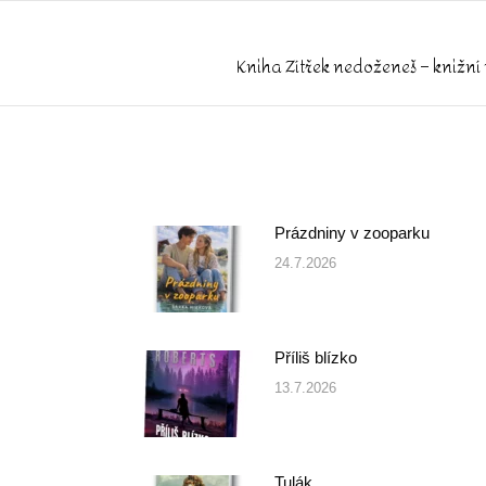
Kniha Zítřek nedoženeš – knižní 
Next
post:
Prázdniny v zooparku
24.7.2026
Příliš blízko
13.7.2026
Tulák