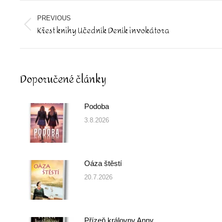
Post
navigation
PREVIOUS
Křest knihy Učedník Deník invokátora
Previous
post:
Doporučené články
Podoba
3.8.2026
Oáza štěstí
20.7.2026
Přízeň královny Anny