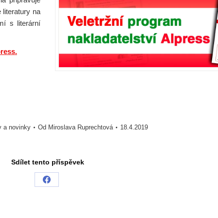
 literatury na
 s literární
ress.
y a novinky
Od
Miroslava Ruprechtová
18.4.2019
Sdílet tento příspěvek
Share
on
Facebook