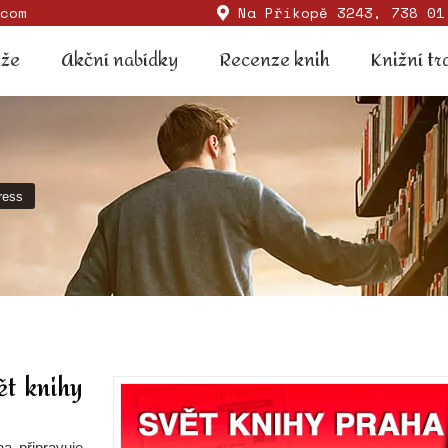
com
Na Příkopě 3243, 738 01
Soutěže
Akční nabídky
Recenze knih
Knižní
ěže
Akční nabídky
Recenze knih
Knižní tr
ress
ět knihy
ha připravuje