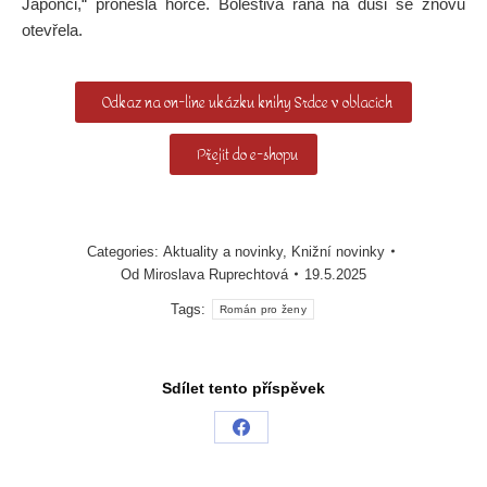
Japonci,“ pronesla hořce. Bolestivá rána na duši se znovu
otevřela.
Odkaz na on-line ukázku knihy Srdce v oblacích
Přejít do e-shopu
Categories:
Aktuality a novinky
,
Knižní novinky
Od
Miroslava Ruprechtová
19.5.2025
Tags:
Román pro ženy
Sdílet tento příspěvek
Share
on