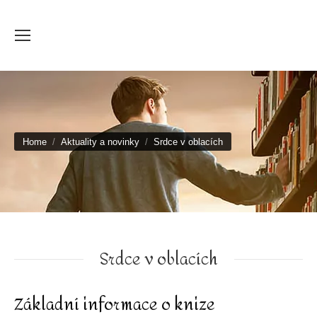
You are here:
Home
Aktuality a novinky
Srdce v oblacích
Srdce v oblacích
Základní informace o knize