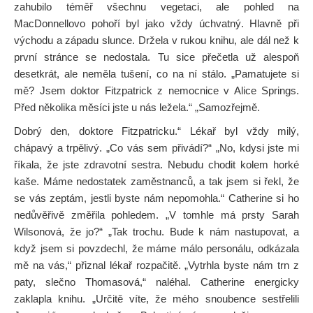
zahubilo téměř všechnu vegetaci, ale pohled na
MacDonnellovo pohoří byl jako vždy úchvatný. Hlavně při
východu a západu slunce. Držela v rukou knihu, ale dál než k
první stránce se nedostala. Tu sice přečetla už alespoň
desetkrát, ale neměla tušení, co na ní stálo. „Pamatujete si
mě? Jsem doktor Fitzpatrick z nemocnice v Alice Springs.
Před několika měsíci jste u nás ležela.“ „Samozřejmě.
Dobrý den, doktore Fitzpatricku.“ Lékař byl vždy milý,
chápavý a trpělivý. „Co vás sem přivádí?“ „No, kdysi jste mi
říkala, že jste zdravotní sestra. Nebudu chodit kolem horké
kaše. Máme nedostatek zaměstnanců, a tak jsem si řekl, že
se vás zeptám, jestli byste nám nepomohla.“ Catherine si ho
nedůvěřivě změřila pohledem. „V tomhle má prsty Sarah
Wilsonová, že jo?“ „Tak trochu. Bude k nám nastupovat, a
když jsem si povzdechl, že máme málo personálu, odkázala
mě na vás,“ přiznal lékař rozpačitě. „Vytrhla byste nám trn z
paty, slečno Thomasová,“ naléhal. Catherine energicky
zaklapla knihu. „Určitě víte, že mého snoubence sestřelili