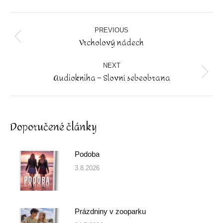
Facebook
Post
navigation
PREVIOUS
Vrcholový nádech
Previous
post:
NEXT
Audiokniha – Slovní sebeobrana
Next
post:
Doporučené články
Podoba
3.8.2026
Prázdniny v zooparku