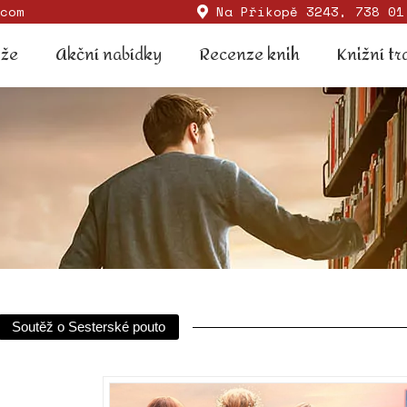
com
Na Příkopě 3243, 738 01
Soutěže
Akční nabídky
Recenze knih
Knižní
ěže
Akční nabídky
Recenze knih
Knižní tr
Soutěž o Sesterské pouto