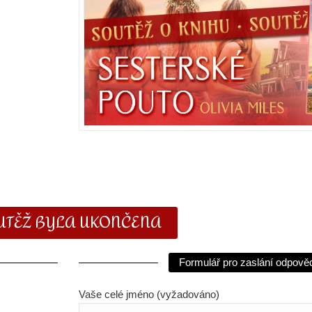
UTĚŽ BYLA UKONČENA
Formulář pro zaslání odpověd
Vaše celé jméno (vyžadováno)