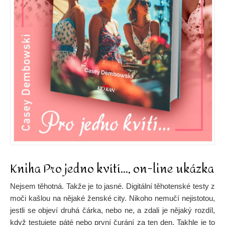
Kniha Pro jedno kvítí…, on-line ukázka
Nejsem těhotná. Takže je to jasné. Digitální těhotenské testy z
moči kašlou na nějaké ženské city. Nikoho nemučí nejistotou,
jestli se objeví druhá čárka, nebo ne, a zdali je nějaký rozdíl,
když testujete páté nebo první čurání za ten den. Takhle je to