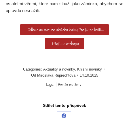
ostatními věcmi, které nám slouží jako záminka, abychom se
opravdu nesnažili.
Odkaz na on-line ukázku knihy Pro jedno kvítí…
Přejít do e-shopu
Categories:
Aktuality a novinky
,
Knižní novinky
Od
Miroslava Ruprechtová
14.10.2025
Tags:
Román pro ženy
Sdílet tento příspěvek
Share
on