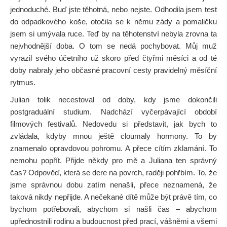
jednoduché. Buď jste těhotná, nebo nejste. Odhodila jsem test
do odpadkového koše, otočila se k němu zády a pomaličku
jsem si umývala ruce. Teď by na těhotenství nebyla zrovna ta
nejvhodnější doba. O tom se nedá pochybovat. Můj muž
vyrazil svého účetního už skoro před čtyřmi měsíci a od té
doby nabraly jeho občasné pracovní cesty pravidelný měsíční
rytmus.
Julian tolik necestoval od doby, kdy jsme dokončili
postgraduální studium. Nadchází vyčerpávající období
filmových festivalů. Nedovedu si představit, jak bych to
zvládala, kdyby mnou ještě cloumaly hormony. To by
znamenalo opravdovou pohromu. A přece cítím zklamání. To
nemohu popřít. Přijde někdy pro mě a Juliana ten správný
čas? Odpověď, která se dere na povrch, raději pohřbím. To, že
jsme správnou dobu zatím nenašli, přece neznamená, že
taková nikdy nepřijde. A nečekané dítě může být právě tím, co
bychom potřebovali, abychom si našli čas – abychom
upřednostnili rodinu a budoucnost před prací, vášněmi a všemi