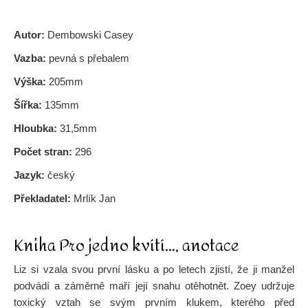
Autor:
Dembowski Casey
Vazba:
pevná s přebalem
Výška:
205mm
Šířka:
135mm
Hloubka:
31,5mm
Počet stran:
296
Jazyk:
český
Překladatel:
Mrlík Jan
Kniha Pro jedno kvítí…, anotace
Liz si vzala svou první lásku a po letech zjistí, že ji manžel
podvádí a záměrně maří její snahu otěhotnět. Zoey udržuje
toxický vztah se svým prvním klukem, kterého před