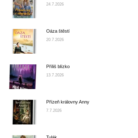
24.7.2026
Oáza štěstí
20.7.2026
Příliš blízko
13.7.2026
Přízeň královny Anny
7.7.2026
Tulák