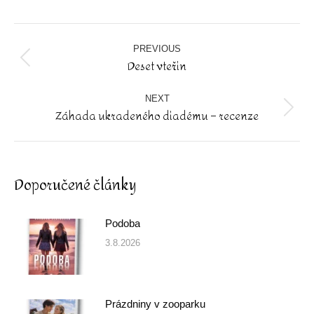
Facebook
Post
navigation
PREVIOUS
Deset vteřin
Previous
post:
NEXT
Záhada ukradeného diadému – recenze
Next
post:
Doporučené články
Podoba
3.8.2026
Prázdniny v zooparku