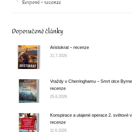
Šerpové – recenze
Previous
post:
Doporučené články
Aristokrat – recenze
21.7.2026
Vraždy v Cherringhamu – Smrt otce Byrne
recenze
25.6.2026
Konspirace a utajené operace 2. světové v
recenze
11.6.2026