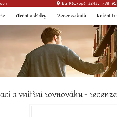
com
Na Příkopě 3243, 738 01
Soutěže
Akční nabídky
Recenze knih
Knižní
ěže
Akční nabídky
Recenze knih
Knižní tr
ci a vnitřní rovnováhu - recenz