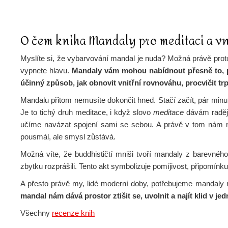
O čem kniha Mandaly pro meditaci a vn
Myslíte si, že vybarvování mandal je nuda? Možná právě prot
vypnete hlavu.
Mandaly vám mohou nabídnout přesně to, pro
účinný způsob, jak obnovit vnitřní rovnováhu, procvičit tr
Mandalu přitom nemusíte dokončit hned. Stačí začít, pár minut
Je to tichý druh meditace, i když slovo
meditace
dávám raději
učíme navázat spojení sami se sebou. A právě v tom nám 
pousmál, ale smysl zůstává.
Možná víte, že buddhističtí mniši tvoří mandaly z barevného
zbytku rozprášili. Tento akt symbolizuje pomíjivost, připomín
A přesto právě my, lidé moderní doby, potřebujeme mandaly m
mandal nám dává prostor ztišit se, uvolnit a najít klid v 
Všechny
recenze knih