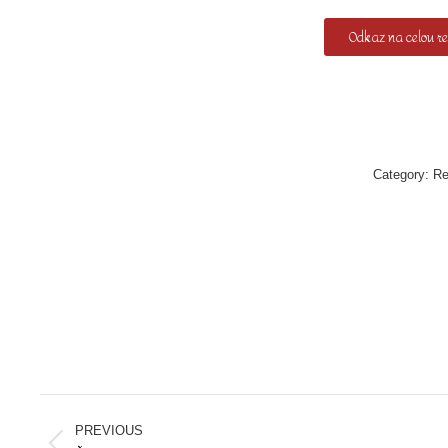
Odkaz na celou re
Category:
Re
Post
navigation
PREVIOUS