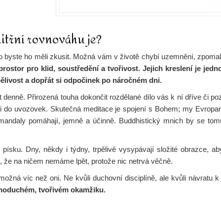
itřní rovnováhu je?
o byste ho měli zkusit. Možná vám v životě chybí uzemnění, zpomale
stor pro klid, soustředění a tvořivost. Jejich kreslení je jedn
pělivost a dopřát si odpočinek po náročném dni.
 denně. Přirozená touha dokončit rozdělané dílo vás k ní dříve či po
 do uvozovek. Skutečná meditace je spojení s Bohem; my Evropan
mandaly pomáhají, jemně a účinně. Buddhistický mnich by se to
 písku. Dny, někdy i týdny, trpělivě vysypávají složité obrazce, a
ku, že na ničem nemáme lpět, protože nic netrvá věčně.
ožná víc než oni. Ne kvůli duchovní disciplíně, ale kvůli návrat
jednoduchém, tvořivém okamžiku.