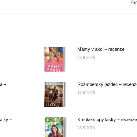
Po
Next
post:
Mámy v akci – recenze
25.6.2026
a –
Rožmberský jezdec – recenz
17.6.2026
álky –
Křehké stopy lásky – recenze
28.5.2026