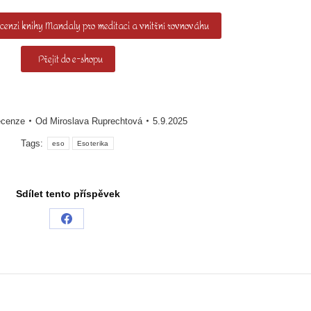
cenzi knihy Mandaly pro meditaci a vnitřní rovnováhu
Přejít do e-shopu
cenze
Od
Miroslava Ruprechtová
5.9.2025
Tags:
eso
Esoterika
Sdílet tento příspěvek
Share
on
Facebook