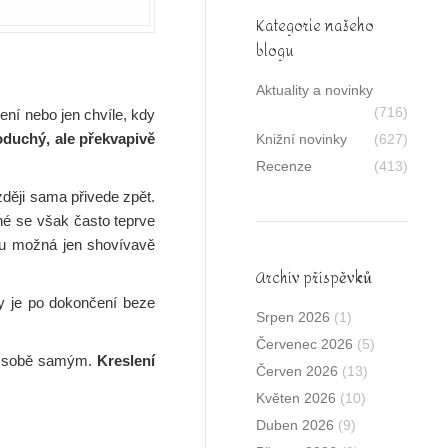
Kategorie našeho
blogu
Aktuality a novinky
(716)
ní nebo jen chvíle, kdy
oduchý, ale překvapivě
Knižní novinky
(627)
Recenze
(413)
zději sama přivede zpět.
é se však často teprve
mu možná jen shovívavě
Archív příspěvků
by je po dokončení beze
Srpen 2026
(1)
Červenec 2026
(5)
u k sobě samým.
Kreslení
Červen 2026
(13)
Květen 2026
(10)
Duben 2026
(9)