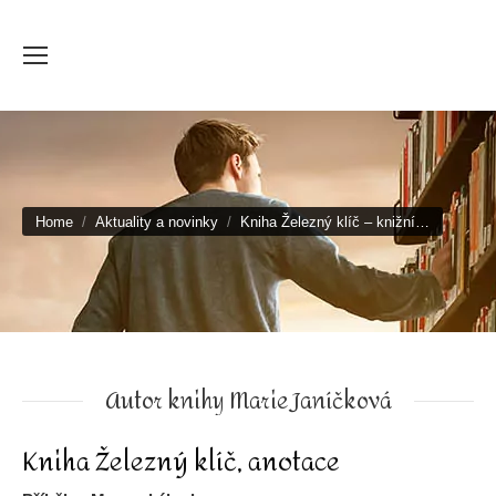
You are here:
Home
Aktuality a novinky
Kniha Železný klíč – knižní…
Autor knihy Marie Janíčková
Kniha Železný klíč, anotace