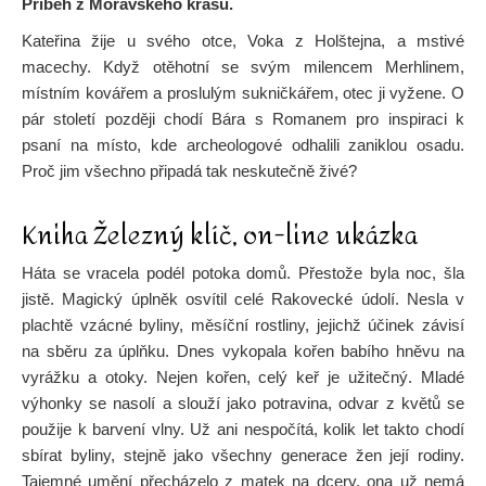
Příběh z Moravského krasu.
Kateřina žije u svého otce, Voka z Holštejna, a mstivé
macechy. Když otěhotní se svým milencem Merhlinem,
místním kovářem a proslulým sukničkářem, otec ji vyžene. O
pár století později chodí Bára s Romanem pro inspiraci k
psaní na místo, kde archeologové odhalili zaniklou osadu.
Proč jim všechno připadá tak neskutečně živé?
Kniha Železný klíč, on-line ukázka
Háta se vracela podél potoka domů. Přestože byla noc, šla
jistě. Magický úplněk osvítil celé Rakovecké údolí. Nesla v
plachtě vzácné byliny, měsíční rostliny, jejichž účinek závisí
na sběru za úplňku. Dnes vykopala kořen babího hněvu na
vyrážku a otoky. Nejen kořen, celý keř je užitečný. Mladé
výhonky se nasolí a slouží jako potravina, odvar z květů se
použije k barvení vlny. Už ani nespočítá, kolik let takto chodí
sbírat byliny, stejně jako všechny generace žen její rodiny.
Tajemné umění přecházelo z matek na dcery, ona už nemá