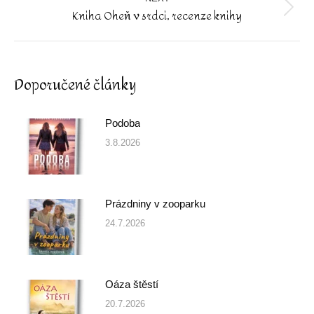
Kniha Oheň v srdci, recenze knihy
Next
post:
Doporučené články
Podoba
3.8.2026
Prázdniny v zooparku
24.7.2026
Oáza štěstí
20.7.2026