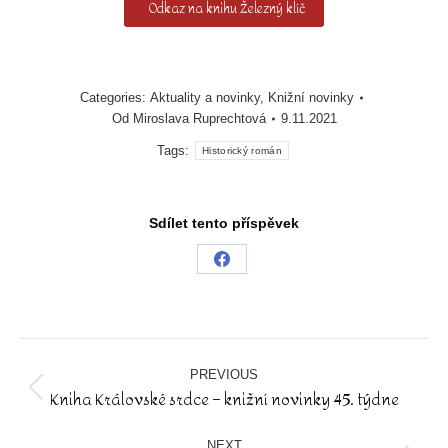
Odkaz na knihu Železný klíč
Categories:
Aktuality a novinky
,
Knižní novinky
Od
Miroslava Ruprechtová
9.11.2021
Tags:
Historický román
Sdílet tento příspěvek
Share
on
Facebook
Post
navigation
PREVIOUS
Kniha Královské srdce – knižní novinky 45. týdne
Previous
post:
NEXT