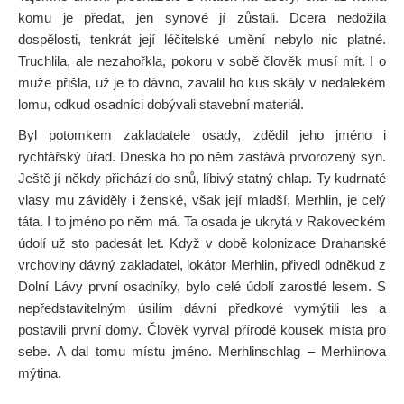
komu je předat, jen synové jí zůstali. Dcera nedožila
dospělosti, tenkrát její léčitelské umění nebylo nic platné.
Truchlila, ale nezahořkla, pokoru v sobě člověk musí mít. I o
muže přišla, už je to dávno, zavalil ho kus skály v nedalekém
lomu, odkud osadníci dobývali stavební materiál.
Byl potomkem zakladatele osady, zdědil jeho jméno i
rychtářský úřad. Dneska ho po něm zastává prvorozený syn.
Ještě jí někdy přichází do snů, líbivý statný chlap. Ty kudrnaté
vlasy mu záviděly i ženské, však její mladší, Merhlin, je celý
táta. I to jméno po něm má. Ta osada je ukrytá v Rakoveckém
údolí už sto padesát let. Když v době kolonizace Drahanské
vrchoviny dávný zakladatel, lokátor Merhlin, přivedl odněkud z
Dolní Lávy první osadníky, bylo celé údolí zarostlé lesem. S
nepředstavitelným úsilím dávní předkové vymýtili les a
postavili první domy. Člověk vyrval přírodě kousek místa pro
sebe. A dal tomu místu jméno. Merhlinschlag – Merhlinova
mýtina.