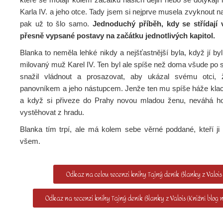
Karla IV. a jeho otce. Tady jsem si nejprve musela zvyknout na
pak už to šlo samo.
Jednoduchý příběh, kdy se střídají 
přesně vypsané postavy na začátku jednotlivých kapitol.
Blanka to neměla lehké nikdy a nejšťastnější byla, když jí byl 
milovaný muž Karel IV. Ten byl ale spíše než doma všude po 
snažil vládnout a prosazovat, aby ukázal svému otci, 
panovníkem a jeho nástupcem. Jenže ten mu spíše háže kla
a když si přiveze do Prahy novou mladou ženu, neváhá ho
vystěhovat z hradu.
Blanka tím trpí, ale má kolem sebe věrné poddané, kteří ji
všem.
Odkaz na celou recenzi knihy Tajný deník Blanky z Valois
Odkaz na recenzi knihy Tajný deník Blanky z Valois (Knižní blog 