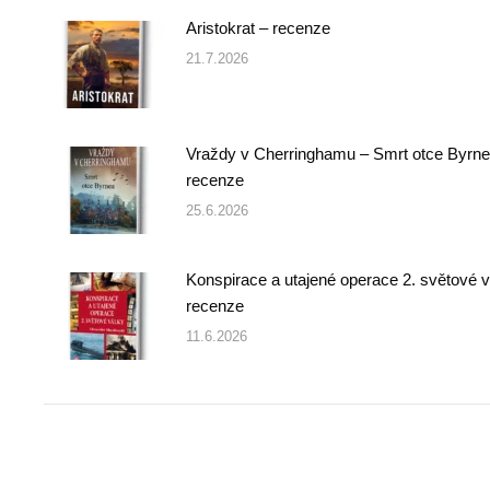
Aristokrat – recenze
21.7.2026
Vraždy v Cherringhamu – Smrt otce Byrne
recenze
25.6.2026
Konspirace a utajené operace 2. světové v
recenze
11.6.2026