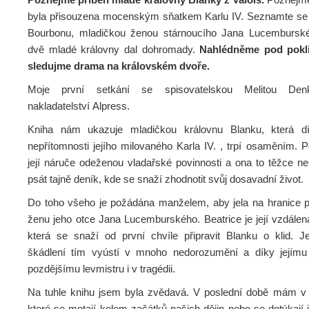
byla přisouzena mocenským sňatkem Karlu IV. Seznamte se 
Bourbonu, mladičkou ženou stárnoucího Jana Lucemburské
dvě mladé královny dal dohromady.
Nahlédněme pod pokli
sledujme drama na královském dvoře.
Moje první setkání se spisovatelskou Melitou Den
nakladatelství Alpress.
Kniha nám ukazuje mladičkou královnu Blanku, která dí
nepřítomnosti jejího milovaného Karla IV. , trpí osaměním. 
její náruče odeženou vladařské povinnosti a ona to těžce ne
psát tajně deník, kde se snaží zhodnotit svůj dosavadní život.
Do toho všeho je požádána manželem, aby jela na hranice př
ženu jeho otce Jana Lucemburského. Beatrice je její vzdálen
která se snaží od první chvíle připravit Blanku o klid. Je
škádlení tím vyústí v mnoho nedorozumění a díky jejímu
pozdějšímu levmistru i v tragédii.
Na tuhle knihu jsem byla zvědavá. V poslední době mám v 
které se motají kolem začátků našich dějin nebo se dotýkají