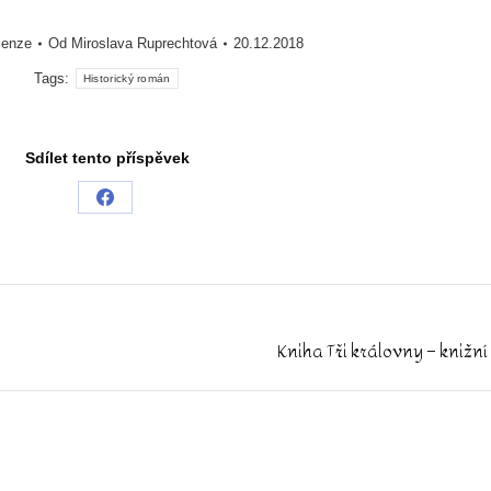
cenze
Od
Miroslava Ruprechtová
20.12.2018
Tags:
Historický román
Sdílet tento příspěvek
Share
on
Facebook
Kniha Tři královny – knižní
Next
post: