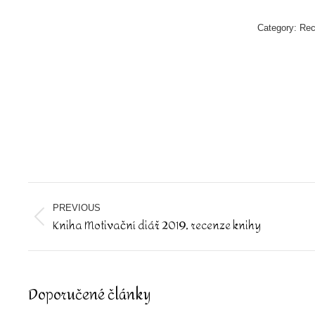
Category:
Re
Post
navigation
PREVIOUS
Kniha Motivační diář 2019, recenze knihy
Previous
post:
Doporučené články