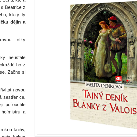
s Beatrice z
ho, který ty
čku dějin a
kovou díky
ky neustálé
Pokaždé ho z
se. Začne si
ivítat novou
á sestřenice,
jí poťouchlé
 hofmistru a
rukou knihy,
 i doby kolem