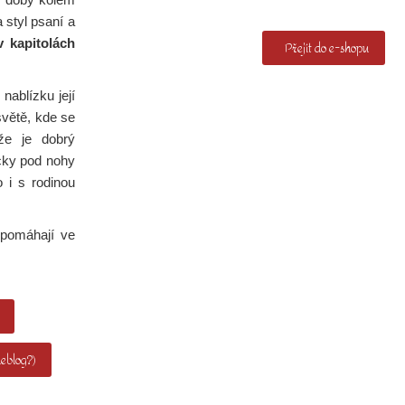
 styl psaní a
v kapitolách
Přejít do e-shopu
nablízku její
světě, kde se
že je dobrý
cky pod nohy
 i s rodinou
 pomáhají ve
neblog?)