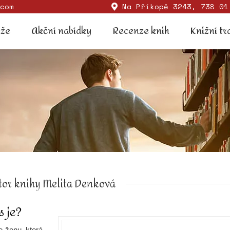
com
Na Příkopě 3243, 738 01
Soutěže
Akční nabídky
Recenze knih
Knižní
ěže
Akční nabídky
Recenze knih
Knižní tr
tor knihy Melita Denková
s je?
 ženu, která