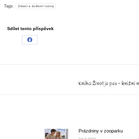
Tags:
Zdraví a duševní rozvoj
Sdílet tento příspěvek
Share
on
Facebook
Kniha Život je pes – knižní
Next
post:
Prázdniny v zooparku