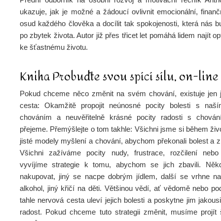
ukazuje, jak je možné a žádoucí ovlivnit emocionální, finan
osud každého člověka a docílit tak spokojenosti, která nás 
po zbytek života. Autor již přes třicet let pomáhá lidem najít o
ke šťastnému životu.
Kniha Probuďte svou spící sílu, on-lin
Pokud chceme něco změnit na svém chování, existuje jen 
cesta: Okamžitě propojit neúnosné pocity bolesti s naš
chováním a neuvěřitelně krásné pocity radosti s chován
přejeme. Přemýšlejte o tom takhle: Všichni jsme si během živo
jisté modely myšlení a chování, abychom překonali bolest a zí
Všichni zažíváme pocity nudy, frustrace, rozčilení nebo
vyvíjíme strategie k tomu, abychom se jich zbavili. Něk
nakupovat, jiný se nacpe dobrým jídlem, další se vrhne na
alkohol, jiný křičí na děti. Většinou vědí, ať vědomě nebo 
tahle nervová cesta uleví jejich bolesti a poskytne jim jakou
radost. Pokud chceme tuto strategii změnit, musíme projít š