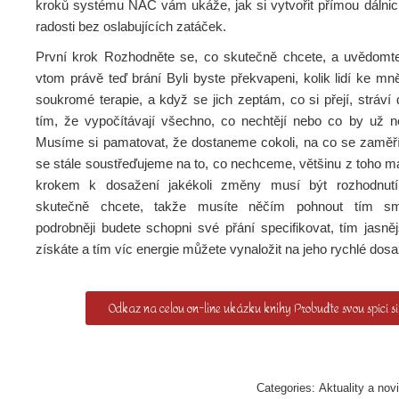
kroků systému NAC vám ukáže, jak si vytvořit přímou dálnici
radosti bez oslabujících zatáček.
První krok Rozhodněte se, co skutečně chcete, a uvědomt
vtom právě teď brání Byli byste překvapeni, kolik lidí ke mn
soukromé terapie, a když se jich zeptám, co si přejí, stráví
tím, že vypočítávají všechno, co nechtějí nebo co by už nec
Musíme si pamatovat, že dostaneme cokoli, na co se zaměří
se stále soustřeďujeme na to, co nechceme, většinu z toho 
krokem k dosažení jakékoli změny musí být rozhodnut
skutečně chcete, takže musíte něčím pohnout tím s
podrobněji budete schopni své přání specifikovat, tím jasně
získáte a tím víc energie můžete vynaložit na jeho rychlé dosa
Odkaz na celou on-line ukázku knihy Probuďte svou spící sí
Categories:
Aktuality a nov