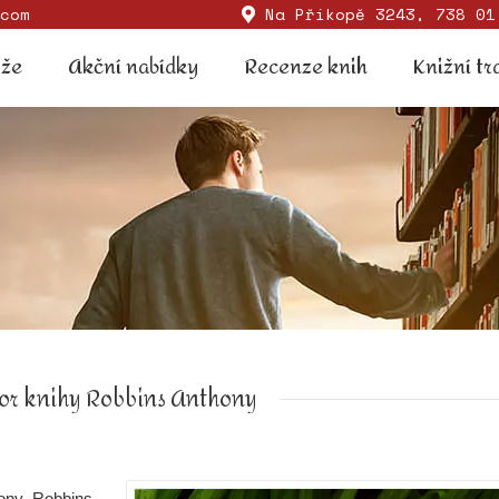
com
Na Příkopě 3243, 738 01
Soutěže
Akční nabídky
Recenze knih
Knižní
ěže
Akční nabídky
Recenze knih
Knižní tr
or knihy Robbins Anthony
hony Robbins