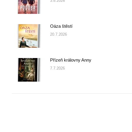
3.8.2026
Oáza štěstí
20.7.2026
Přízeň královny Anny
7.7.2026