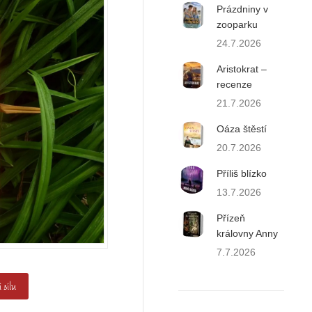
Prázdniny v
zooparku
24.7.2026
Aristokrat –
recenze
21.7.2026
Oáza štěstí
20.7.2026
Příliš blízko
13.7.2026
Přízeň
královny Anny
7.7.2026
 sílu