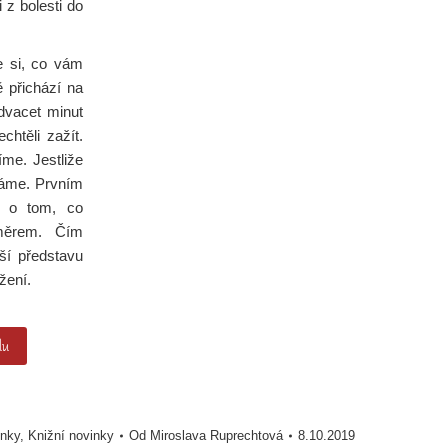
 z bolesti do
e si, co vám
ě přichází na
 dvacet minut
htěli zažít.
me. Jestliže
máme. Prvním
í o tom, co
měrem. Čím
jší představu
žení.
lu
inky
,
Knižní novinky
Od
Miroslava Ruprechtová
8.10.2019