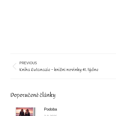
Post
navigation
PREVIOUS
Kniha Eutanazie – knižní novinky 41. týdne
Previous
post:
Doporučené články
Podoba