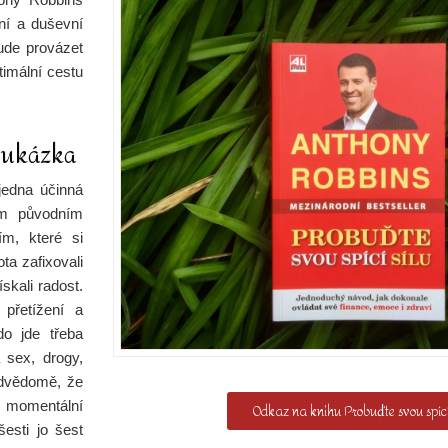
ční a duševní
bude provázet
ptimální cestu
e ukázka
jedna účinná
ím původním
ím, které si
ta zafixovali
skali radost.
 přetížení a
do jde třeba
 sex, drogy,
podvědomě, že
si momentální
Odkaz na knihu Probuďte svou spící
esti jo šest