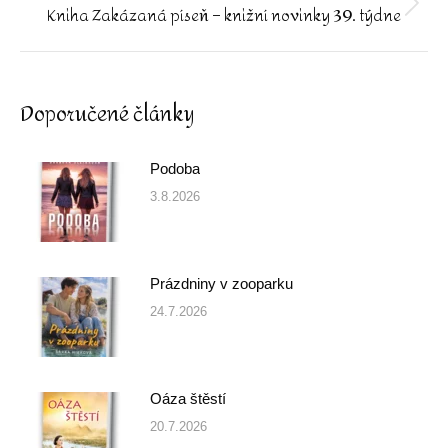
Kniha Zakázaná píseň – knižní novinky 39. týdne
Next
post:
Doporučené články
Podoba
3.8.2026
Prázdniny v zooparku
24.7.2026
Oáza štěstí
20.7.2026