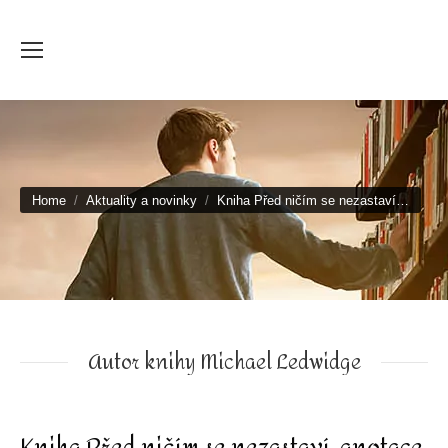
You are here:
Home
Aktuality a novinky
Kniha Před ničím se nezastaví…
Autor knihy Michael Ledwidge
Kniha Před ničím se nezastaví, anotace