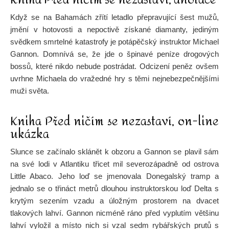
Když se na Bahamách zřítí letadlo přepravující šest mužů,
jmění v hotovosti a nepoctivě získané diamanty, jediným
svědkem smrtelné katastrofy je potápěčský instruktor Michael
Gannon. Domnívá se, že jde o špinavé peníze drogových
bossů, které nikdo nebude postrádat. Odcizení peněz ovšem
uvrhne Michaela do vražedné hry s těmi nejnebezpečnějšími
muži světa.
Kniha Před ničím se nezastaví, on-line
ukázka
Slunce se začínalo sklánět k obzoru a Gannon se plavil sám
na své lodi v Atlantiku třicet mil severozápadně od ostrova
Little Abaco. Jeho loď se jmenovala Donegalský tramp a
jednalo se o třináct metrů dlouhou instruktorskou loď Delta s
krytým sezením vzadu a úložným prostorem na dvacet
tlakových lahví. Gannon nicméně ráno před vyplutím většinu
lahví vyložil a místo nich si vzal sedm rybářských prutů s