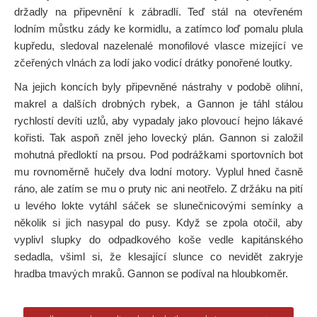
držadly na připevnění k zábradlí. Teď stál na otevřeném
lodním můstku zády ke kormidlu, a zatímco loď pomalu plula
kupředu, sledoval nazelenalé monofilové vlasce mizející ve
zčeřených vlnách za lodí jako vodicí drátky ponořené loutky.
Na jejich koncích byly připevněné nástrahy v podobě olihní,
makrel a dalších drobných rybek, a Gannon je táhl stálou
rychlostí devíti uzlů, aby vypadaly jako plovoucí hejno lákavé
kořisti. Tak aspoň zněl jeho lovecký plán. Gannon si založil
mohutná předloktí na prsou. Pod podrážkami sportovních bot
mu rovnoměrně hučely dva lodní motory. Vyplul hned časně
ráno, ale zatím se mu o pruty nic ani neotřelo. Z držáku na pití
u levého lokte vytáhl sáček se slunečnicovými semínky a
několik si jich nasypal do pusy. Když se zpola otočil, aby
vyplivl slupky do odpadkového koše vedle kapitánského
sedadla, všiml si, že klesající slunce co nevidět zakryje
hradba tmavých mraků. Gannon se podíval na hloubkoměr.