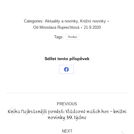
Categories:
Aktuality a novinky
,
Knižní novinky
Od
Miroslava Ruprechtová
21.9.2020
Tags:
Thriller
Sdílet tento příspěvek
Share
on
Facebook
Post
navigation
PREVIOUS
Kniha Nejkrásnější pověsti: Vládcové našich hor – knižní
Previous
novinky 39. týdne
post:
NEXT