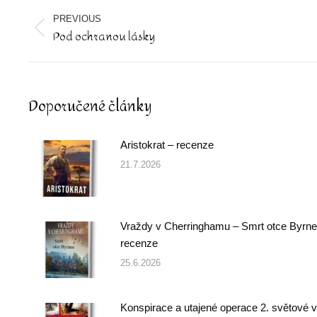
Post
navigation
PREVIOUS
Pod ochranou lásky
Previous
post:
Doporučené články
Aristokrat – recenze
21.7.2026
Vraždy v Cherringhamu – Smrt otce Byrne
recenze
25.6.2026
Konspirace a utajené operace 2. světové v