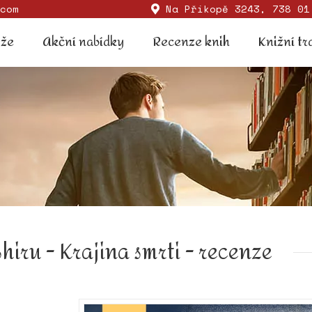
com
Na Příkopě 3243, 738 01
Soutěže
Akční nabídky
Recenze knih
Knižní
ěže
Akční nabídky
Recenze knih
Knižní tr
hiru - Krajina smrti - recenze