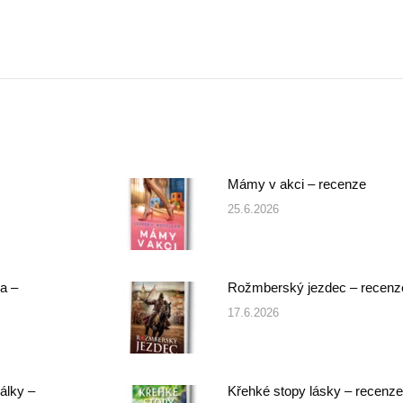
Next
post:
Mámy v akci – recenze
25.6.2026
a –
Rožmberský jezdec – recenz
17.6.2026
álky –
Křehké stopy lásky – recenze