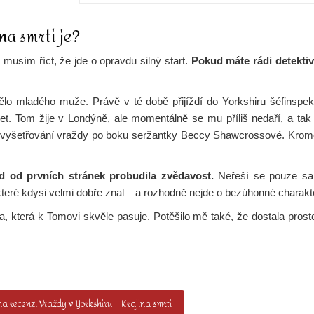
a smrti je?
musím říct, že jde o opravdu silný start.
Pokud máte rádi detektiv
lo mladého muže. Právě v té době přijíždí do Yorkshiru šéfinspe
 let. Tom žije v Londýně, ale momentálně se mu příliš nedaří, a ta
e do vyšetřování vraždy po boku seržantky Beccy Shawcrossové. Kro
d od prvních stránek probudila zvědavost.
Neřeší se pouze sam
které kdysi velmi dobře znal – a rozhodně nejde o bezúhonné charakt
a, která k Tomovi skvěle pasuje. Potěšilo mě také, že dostala prosto
a recenzi Vraždy v Yorkshiru – Krajina smrti