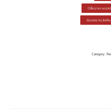
Odkaz na recenzi
Recenze na knihu 
Category:
Re