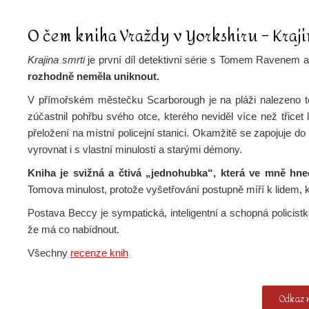
O čem kniha Vraždy v Yorkshiru – Krajin
Krajina smrti
je první díl detektivní série s Tomem Ravenem a 
rozhodně neměla uniknout.
V přímořském městečku Scarborough je na pláži nalezeno tě
zúčastnil pohřbu svého otce, kterého neviděl více než třicet
přeložení na místní policejní stanici. Okamžitě se zapojuj
vyrovnat i s vlastní minulostí a starými démony.
Kniha je svižná a čtivá „jednohubka“, která ve mně hne
Tomova minulost, protože vyšetřování postupně míří k lidem, 
Postava Beccy je sympatická, inteligentní a schopná policistk
že má co nabídnout.
Všechny
recenze knih
Odkaz n