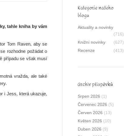
Kategorie našeho
blogu
ky, tahle kniha by vám
Aktuality a novinky
(716)
Knižní novinky
(627)
ktor Tom Raven, aby se
Recenze
(413)
k se rozhodne požádat o
mě případu se však musí
otná vražda, ale také
Archív příspěvků
ery.
r i Jess, která ukazuje,
Srpen 2026
(1)
Červenec 2026
(5)
Červen 2026
(13)
Květen 2026
(10)
Duben 2026
(9)