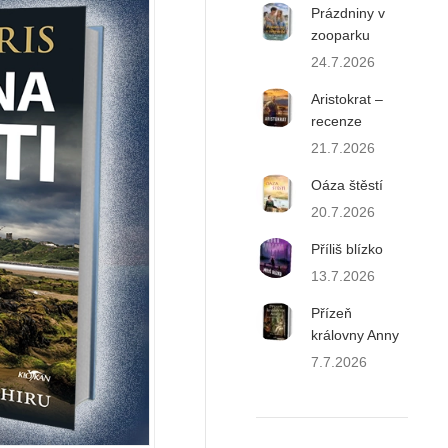
Prázdniny v
zooparku
24.7.2026
Aristokrat –
recenze
21.7.2026
Oáza štěstí
20.7.2026
Příliš blízko
13.7.2026
Přízeň
královny Anny
7.7.2026