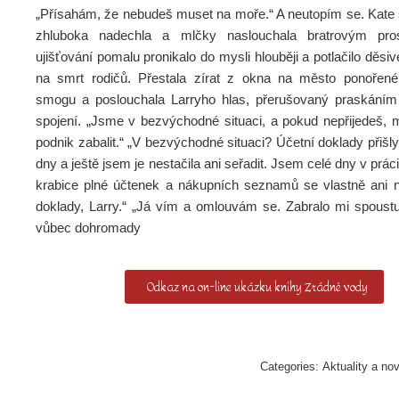
„Přísahám, že nebudeš muset na moře.“ A neutopím se. Kate s
zhluboka nadechla a mlčky naslouchala bratrovým pr
ujišťování pomalu pronikalo do mysli hlouběji a potlačilo děs
na smrt rodičů. Přestala zírat z okna na město ponořen
smogu a poslouchala Larryho hlas, přerušovaný praskáním 
spojení. „Jsme v bezvýchodné situaci, a pokud nepřijedeš,
podnik zabalit.“ „V bezvýchodné situaci? Účetní doklady přiš
dny a ještě jsem je nestačila ani seřadit. Jsem celé dny v práci
krabice plné účtenek a nákupních seznamů se vlastně ani n
doklady, Larry.“ „Já vím a omlouvám se. Zabralo mi spoustu
vůbec dohromady
Odkaz na on-line ukázku knihy Zrádné vody
Categories:
Aktuality a no