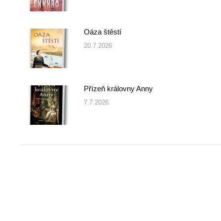
Oáza štěstí
20.7.2026
Přízeň královny Anny
7.7.2026