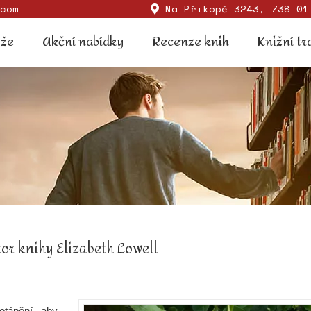
com
Na Příkopě 3243, 738 01
Soutěže
Akční nabídky
Recenze knih
Knižní
ěže
Akční nabídky
Recenze knih
Knižní tr
or knihy Elizabeth Lowell
otápění, aby