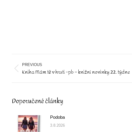
Post
navigation
PREVIOUS
Kniha Mám tě v hrsti -pb – knižní novinky 22. týdne
Previous
post:
Doporučené články
Podoba
3.8.2026