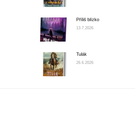
Příliš blízko
13.7.2026
Tulák
26.6.2026