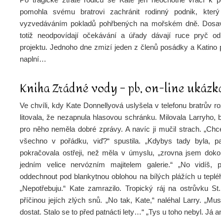
pomohla svému bratrovi zachránit rodinný podnik, kter
vyzvedáváním pokladů pohřbených na mořském dně. Dosav
totiž neodpovídají očekávání a úřady dávají ruce pryč od
projektu. Jednoho dne zmizí jeden z členů posádky a Katino 
naplní…
Kniha Zrádné vody – pb, on-line ukázk
Ve chvíli, kdy Kate Donnellyová uslyšela v telefonu bratrův ro
litovala, že nezapnula hlasovou schránku. Milovala Larryho,
pro něho neměla dobré zprávy. A navíc ji mučil strach. „Chce
všechno v pořádku, viď?“ spustila. „Kdybys tady byla, pa
pokračovala ostřeji, než měla v úmyslu, „zrovna jsem dokon
jedním velice nervózním majitelem galerie.“ „No vidíš, p
oddechnout pod blankytnou oblohou na bílých plážích u teplé
„Nepotřebuju.“ Kate zamrazilo. Tropický ráj na ostrůvku St.
příčinou jejích zlých snů. „No tak, Kate,“ naléhal Larry. „Mu
dostat. Stalo se to před patnácti lety…“ „Tys u toho nebyl. Já a