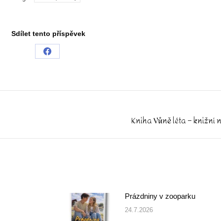
Sdílet tento příspěvek
Share
on
Facebook
Kniha Vůně léta – knižní 
Next
post:
Prázdniny v zooparku
24.7.2026