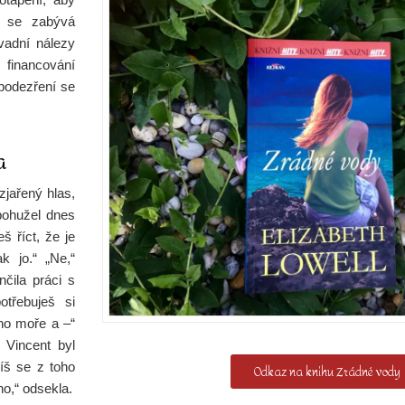
ý se zabývá
adní nálezy
 financování
podezření se
a
zjařený hlas,
 bohužel dnes
š říct, že je
k jo.“ „Ne,“
čila práci s
otřebuješ si
ho moře a –“
 Vincent byl
síš se z toho
Odkaz na knihu Zrádné vody
no,“ odsekla.