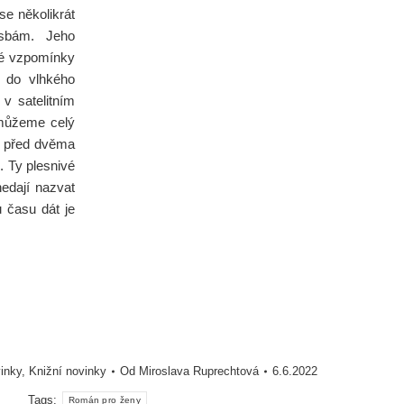
e několikrát
osbám. Jeho
ivé vzpomínky
é do vlhkého
v satelitním
 můžeme celý
ly před dvěma
. Ty plesnivé
edají nazvat
 času dát je
vinky
,
Knižní novinky
Od
Miroslava Ruprechtová
6.6.2022
Tags:
Román pro ženy