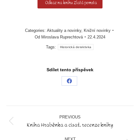
Odkaz na knihu Zlatá pomsta
Categories:
Aktuality a novinky
,
Knižní novinky
Od
Miroslava Ruprechtová
22.4.2024
Tags:
Historická detektivka
Sdílet tento příspěvek
Share
on
Facebook
Post
navigation
PREVIOUS
Kniha Hraběnka a císař, recenze knihy
Previous
post:
NEXT