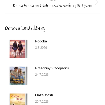
Kniha Touha po štěstí – knižní novinky 18. týdne
Next
post:
Doporučené články
Podoba
3.8.2026
Prázdniny v zooparku
24.7.2026
Oáza štěstí
20.7.2026