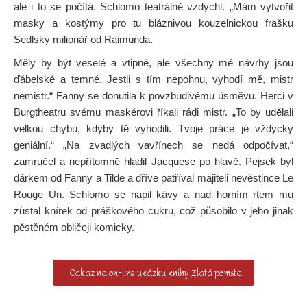
ale i to se počítá. Schlomo teatrálně vzdychl. „Mám vytvořit
masky a kostýmy pro tu bláznivou kouzelnickou frašku
Sedlský milionář od Raimunda.
Měly by být veselé a vtipné, ale všechny mé návrhy jsou
ďábelské a temné. Jestli s tím nepohnu, vyhodí mě, mistr
nemistr.“ Fanny se donutila k povzbudivému úsměvu. Herci v
Burgtheatru svému maskérovi říkali rádi mistr. „To by udělali
velkou chybu, kdyby tě vyhodili. Tvoje práce je vždycky
geniální.“ „Na zvadlých vavřínech se nedá odpočívat,“
zamručel a nepřítomně hladil Jacquese po hlavě. Pejsek byl
dárkem od Fanny a Tilde a dříve patříval majiteli nevěstince Le
Rouge Un. Schlomo se napil kávy a nad horním rtem mu
zůstal knírek od práškového cukru, což působilo v jeho jinak
pěstěném obličeji komicky.
Odkaz na on-line ukázku knihy Zlatá pomsta