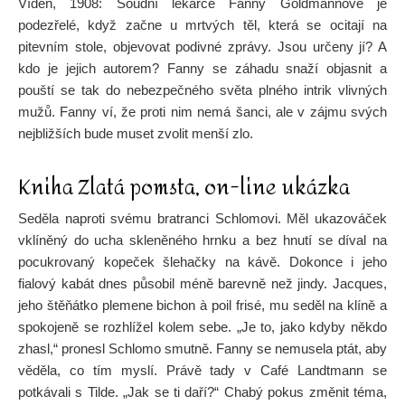
Vídeň, 1908: Soudní lékařce Fanny Goldmannové je
podezřelé, když začne u mrtvých těl, která se ocitají na
pitevním stole, objevovat podivné zprávy. Jsou určeny jí? A
kdo je jejich autorem? Fanny se záhadu snaží objasnit a
pouští se tak do nebezpečného světa plného intrik vlivných
mužů. Fanny ví, že proti nim nemá šanci, ale v zájmu svých
nejbližších bude muset zvolit menší zlo.
Kniha Zlatá pomsta, on-line ukázka
Seděla naproti svému bratranci Schlomovi. Měl ukazováček
vklíněný do ucha skleněného hrnku a bez hnutí se díval na
pocukrovaný kopeček šlehačky na kávě. Dokonce i jeho
fialový kabát dnes působil méně barevně než jindy. Jacques,
jeho štěňátko plemene bichon à poil frisé, mu seděl na klíně a
spokojeně se rozhlížel kolem sebe. „Je to, jako kdyby někdo
zhasl,“ pronesl Schlomo smutně. Fanny se nemusela ptát, aby
věděla, co tím myslí. Právě tady v Café Landtmann se
potkávali s Tilde. „Jak se ti daří?“ Chabý pokus změnit téma,