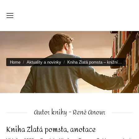
You are here:
Home
Aktuality a novinky
Kniha Zlatá pomsta – knižní…
Autor knihy - René Anour
Kniha Zlatá pomsta, anotace