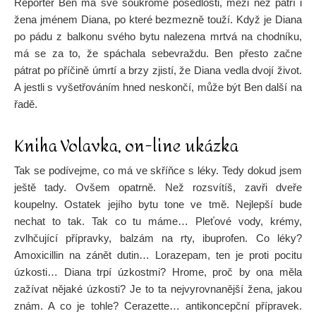
Reportér Ben má své soukromé posedlosti, mezi něž patří i
žena jménem Diana, po které bezmezně touží. Když je Diana
po pádu z balkonu svého bytu nalezena mrtvá na chodníku,
má se za to, že spáchala sebevraždu. Ben přesto začne
pátrat po příčině úmrtí a brzy zjistí, že Diana vedla dvojí život.
A jestli s vyšetřováním hned neskončí, může být Ben další na
řadě.
Kniha Volavka, on-line ukázka
Tak se podívejme, co má ve skříňce s léky. Tedy dokud jsem
ještě tady. Ovšem opatrně. Než rozsvítíš, zavři dveře
koupelny. Ostatek jejího bytu tone ve tmě. Nejlepší bude
nechat to tak. Tak co tu máme… Pleťové vody, krémy,
zvlhčující přípravky, balzám na rty, ibuprofen. Co léky?
Amoxicillin na zánět dutin… Lorazepam, ten je proti pocitu
úzkosti… Diana trpí úzkostmi? Hrome, proč by ona měla
zažívat nějaké úzkosti? Je to ta nejvyrovnanější žena, jakou
znám. A co je tohle? Cerazette… antikoncepční přípravek.