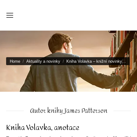
You are here:
Home
Aktuality a novinky
Kniha Volavka – knižní novinky…
Autor knihy James Patterson
Kniha Volavka, anotace