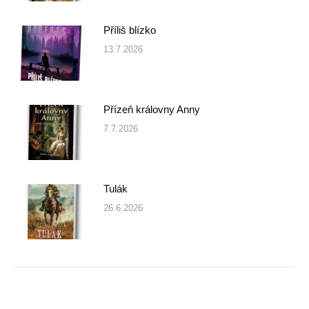
Příliš blízko
13.7.2026
Přízeň královny Anny
7.7.2026
Tulák
26.6.2026