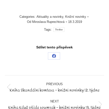
Categories:
Aktuality a novinky
,
Knižní novinky
Od
Miroslava Ruprechtová
18.3.2019
Tags:
Thriller
Sdílet tento příspěvek
Share
on
Facebook
Post
navigation
PREVIOUS
Kniha Skandální komtesa – knižní novinky 12. týdne
Previous
post:
NEXT
Kniha Když přijde soumrak – knižní novinky 13. týdne
Next