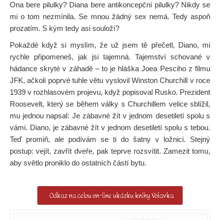
Ona bere pilulky? Diana bere antikoncepční pilulky? Nikdy se
mi o tom nezmínila. Se mnou žádný sex nemá. Tedy aspoň
prozatím. S kým tedy asi souloží?
Pokaždé když si myslím, že už jsem tě přečetl, Diano, mi
rychle připomeneš, jak jsi tajemná. Tajemství schované v
hádance skryté v záhadě – to je hláška Joea Pesciho z filmu
JFK, ačkoli poprvé tuhle větu vyslovil Winston Churchill v roce
1939 v rozhlasovém projevu, když popisoval Rusko. Prezident
Roosevelt, který se během války s Churchillem velice sblížil,
mu jednou napsal: Je zábavné žít v jednom desetiletí spolu s
vámi. Diano, je zábavné žít v jednom desetiletí spolu s tebou.
Teď promiň, ale podívám se ti do šatny v ložnici. Stejný
postup: vejít, zavřít dveře, pak teprve rozsvítit. Zamezit tomu,
aby světlo proniklo do ostatních částí bytu.
Odkaz na celou on-line ukázku knihy Volavka