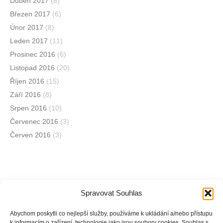
Duben 2017
(8)
Březen 2017
(6)
Únor 2017
(8)
Leden 2017
(11)
Prosinec 2016
(6)
Listopad 2016
(20)
Říjen 2016
(15)
Září 2016
(8)
Srpen 2016
(10)
Červenec 2016
(3)
Červen 2016
(3)
Spravovat Souhlas
Jsme na sociálních sítích
Abychom poskytli co nejlepší služby, používáme k ukládání a/nebo přístupu
k informacím o zařízení, technologie jako jsou soubory cookies. Souhlas s