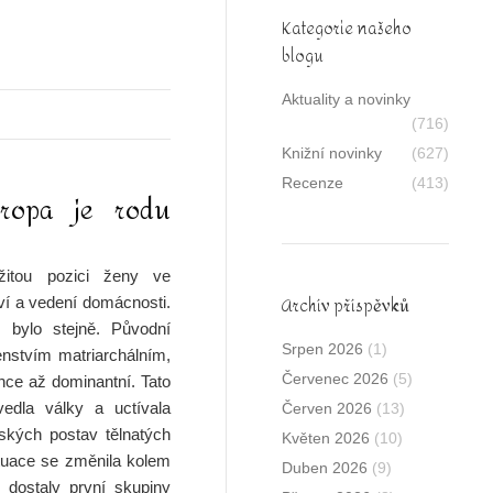
Kategorie našeho
blogu
Aktuality a novinky
(716)
Knižní novinky
(627)
Recenze
(413)
ropa je rodu
žitou pozici ženy ve
Archív příspěvků
tví a vedení domácnosti.
bylo stejně. Původní
Srpen 2026
(1)
nstvím matriarchálním,
Červenec 2026
(5)
nce až dominantní. Tato
vedla války a uctívala
Červen 2026
(13)
ských postav tělnatých
Květen 2026
(10)
Situace se změnila kolem
Duben 2026
(9)
 dostaly první skupiny