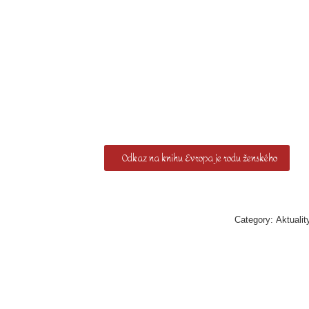
Odkaz na knihu Evropa je rodu ženského
Category:
Aktualit