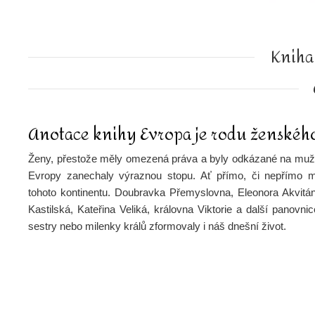
Kniha
Anotace knihy Evropa je rodu ženskéh
Ženy, přestože měly omezená práva a byly odkázané na muže
Evropy zanechaly výraznou stopu. Ať přímo, či nepřímo měn
tohoto kontinentu. Doubravka Přemyslovna, Eleonora Akvitán
Kastilská, Kateřina Veliká, královna Viktorie a další panovni
sestry nebo milenky králů zformovaly i náš dnešní život.