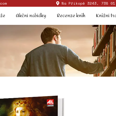
com
Na Příkopě 3243, 738 01
Soutěže
Akční nabídky
Recenze knih
Knižní
ěže
Akční nabídky
Recenze knih
Knižní tr