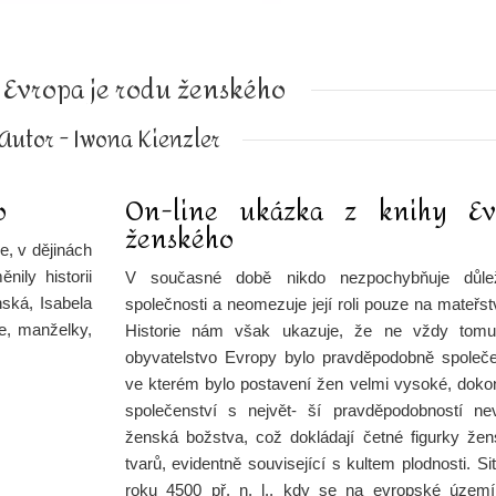
 Evropa je rodu ženského
Autor - Iwona Kienzler
o
On-line ukázka z knihy Ev
ženského
, v dějinách
ily historii
V současné době nikdo nezpochybňuje důle
ská, Isabela
společnosti a neomezuje její roli pouze na mateřs
ce, manželky,
Historie nám však ukazuje, že ne vždy tomu 
obyvatelstvo Evropy bylo pravděpodobně společe
ve kterém bylo postavení žen velmi vysoké, doko
společenství s největ- ší pravděpodobností ne
ženská božstva, což dokládají četné figurky žen
tvarů, evidentně související s kultem plodnosti. 
roku 4500 př. n. l., kdy se na evropské území