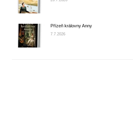
Přízeň královny Anny
7.7.2026