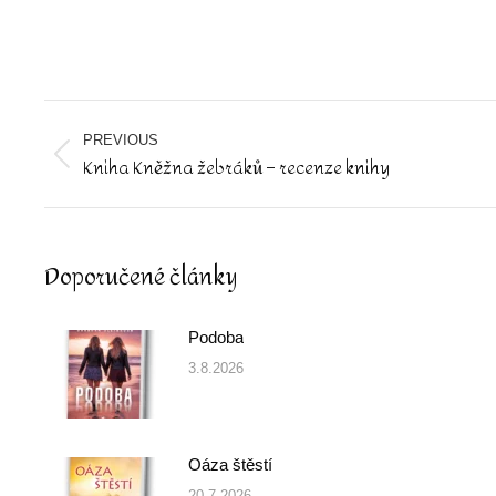
Post
navigation
PREVIOUS
Kniha Kněžna žebráků – recenze knihy
Previous
post:
Doporučené články
Podoba
3.8.2026
Oáza štěstí
20.7.2026