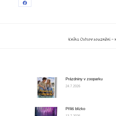
Share
on
Facebook
Kniha Ostrov souznění – 
Next
post:
Prázdniny v zooparku
24.7.2026
Příliš blízko
13.7.2026