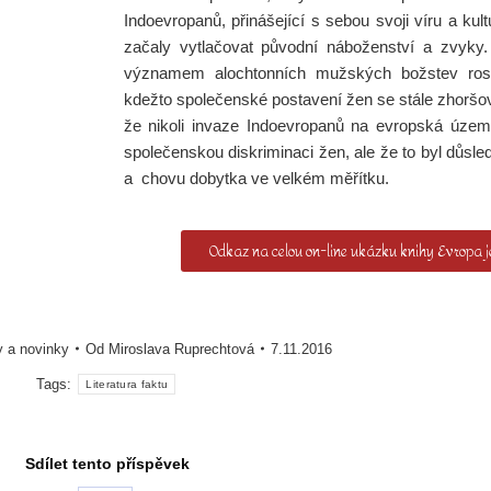
Indoevropanů, přinášející s sebou svoji víru a kul
začaly vytlačovat původní náboženství a zvyky
významem alochtonních mužských božstev ros
kdežto společenské postavení žen se stále zhoršov
že nikoli invaze Indoevropanů na evropská území
společenskou diskriminaci žen, ale že to byl důsl
a chovu dobytka ve velkém měřítku.
Odkaz na celou on-line ukázku knihy Evropa j
y a novinky
Od
Miroslava Ruprechtová
7.11.2016
Tags:
Literatura faktu
Sdílet tento příspěvek