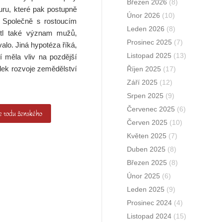
Březen 2026
(8)
turu, které pak postupně
Únor 2026
(10)
. Společně s rostoucím
Leden 2026
(8)
tl také význam mužů,
Prosinec 2025
(7)
alo. Jiná hypotéza říká,
Listopad 2025
(13)
 měla vliv na pozdější
edek rozvoje zemědělství
Říjen 2025
(17)
Září 2025
(12)
Srpen 2025
(9)
Červenec 2025
(6)
e rodu ženského
Červen 2025
(10)
Květen 2025
(7)
Duben 2025
(8)
Březen 2025
(8)
Únor 2025
(6)
Leden 2025
(9)
Prosinec 2024
(4)
Listopad 2024
(15)