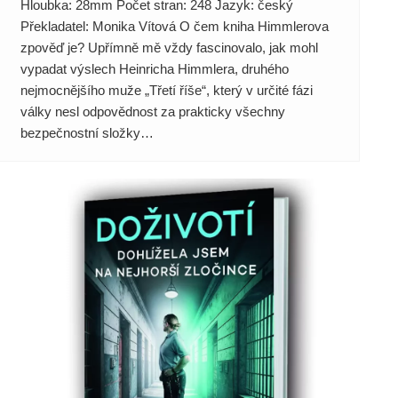
Hloubka: 28mm Počet stran: 248 Jazyk: český
Překladatel: Monika Vítová O čem kniha Himmlerova
zpověď je? Upřímně mě vždy fascinovalo, jak mohl
vypadat výslech Heinricha Himmlera, druhého
nejmocnějšího muže „Třetí říše“, který v určité fázi
války nesl odpovědnost za prakticky všechny
bezpečnostní složky…