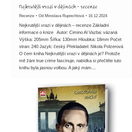
Nejkrutější vrazi v dějinách – recenze
Recenze
Od
Miroslava Ruprechtová
16.12.2024
Nejkrutější vrazi v dějinách – recenze Základní
informace o knize Autor: Cimino Al Vazba: vázaná
Výška: 205mm Šířka: 130mm Hloubka: 18mm Počet
stran: 240 Jazyk: český Překladatel: Nikola Polzerová
O čem kniha Nejkrutější vrazi v dějinách je? Protože
mě žánr true crime fascinuje, nabídka si přečtěte tuto
knihu byla jasnou volbou. A jaký mám…