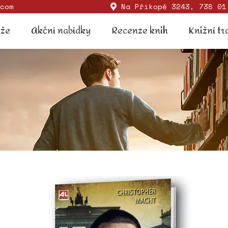
com
Na Příkopě 3243, 738 01
Soutěže
Akční nabídky
Recenze knih
Knižní
ěže
Akční nabídky
Recenze knih
Knižní tr