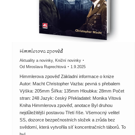
Himmlerova zpověď
Aktuality a novinky
,
Knižní novinky
Od
Miroslava Ruprechtová
1.9.2025
Himmlerova zpověď Základní informace o knize
Autor: Macht Christopher Vazba: pevná s přebalem
Výška: 205mm Šířka: 135mm Hloubka: 28mm Počet
stran: 248 Jazyk: český Překladatel: Monika Vítová
Kniha Himmlerova zpověď, anotace Byl druhou
nejdůležitější postavou Třetí říše. Všemocný velitel
SS, dozorce bezpečnostních složek a zrůda bez
svědomí, která vytvořila síť koncentračních táborů. To
byl…