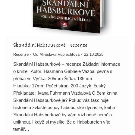
Skandální Habsburkové – recenze
Recenze
Od
Miroslava Ruprechtová
22.10.2025
Skandální Habsburkové – recenze Základní informace
o knize Autor: Hasmann Gabriele Vazba: pevná s
přebalem Výška: 205mm Šířka: 135mm
Hloubka: 17mm Počet stran: 200 Jazyk: český
Překladatel: Ivana Führmann Vízdalová O čem kniha
Skandální Habsburkové je? Pokud vás fascinuje
historie a zvláště osudy habsburské dynastie, kniha
Skandální Habsburkové by vám rozhodně neměla
uniknout. I když si myslíte, že o Habsburcích víte
téměř…