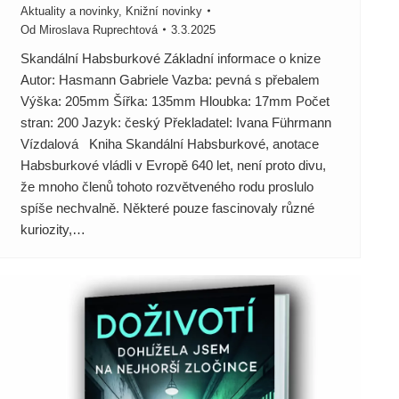
Aktuality a novinky
,
Knižní novinky
Od
Miroslava Ruprechtová
3.3.2025
Skandální Habsburkové Základní informace o knize
Autor: Hasmann Gabriele Vazba: pevná s přebalem
Výška: 205mm Šířka: 135mm Hloubka: 17mm Počet
stran: 200 Jazyk: český Překladatel: Ivana Führmann
Vízdalová Kniha Skandální Habsburkové, anotace
Habsburkové vládli v Evropě 640 let, není proto divu,
že mnoho členů tohoto rozvětveného rodu proslulo
spíše nechvalně. Některé pouze fascinovaly různé
kuriozity,…