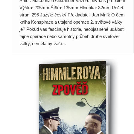
Autor: Macdonald Alexander Vazba: pevná s přebalem
Výška: 205mm Šířka: 135mm Hloubka: 32mm Počet
stran: 296 Jazyk: český Překladatel: Jan Mrlík O čem
kniha Konspirace a utajené operace 2. světové války
je? Pokud vás fascinuje historie, neobjasněné události,
tajné operace nebo samotný průběh druhé světové
války, neměla by vaší…