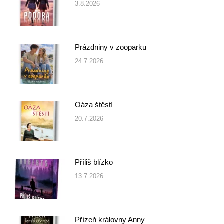
3.8.2026
Prázdniny v zooparku
24.7.2026
Oáza štěstí
20.7.2026
Příliš blízko
13.7.2026
Přízeň královny Anny