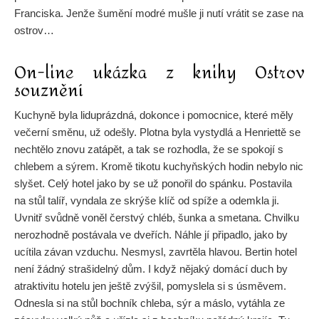
Franciska. Jenže šumění modré mušle ji nutí vrátit se zase na
ostrov…
On-line ukázka z knihy Ostrov
souznění
Kuchyně byla liduprázdná, dokonce i pomocnice, které měly
večerní směnu, už odešly. Plotna byla vystydlá a Henriettě se
nechtělo znovu zatápět, a tak se rozhodla, že se spokojí s
chlebem a sýrem. Kromě tikotu kuchyňských hodin nebylo nic
slyšet. Celý hotel jako by se už ponořil do spánku. Postavila
na stůl talíř, vyndala ze skrýše klíč od spíže a odemkla ji.
Uvnitř svůdně voněl čerstvý chléb, šunka a smetana. Chvilku
nerozhodně postávala ve dveřích. Náhle jí připadlo, jako by
ucítila závan vzduchu. Nesmysl, zavrtěla hlavou. Bertin hotel
není žádný strašidelný dům. I když nějaký domácí duch by
atraktivitu hotelu jen ještě zvýšil, pomyslela si s úsměvem.
Odnesla si na stůl bochník chleba, sýr a máslo, vytáhla ze