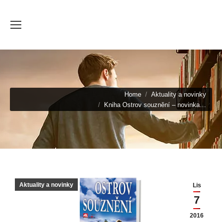
You are here:
Home
Aktuality a novinky
Kniha Ostrov souznění – novinka…
Aktuality a novinky
Lis
7
2016