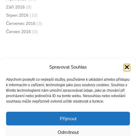
Září 2016
(8)
Srpen 2016
(10)
Červenec 2016
(3)
Červen 2016
(3)
Spravovat Souhlas
Jsme na sociálních sítích
Abychom poskytli co nejlepší služby, používáme k ukládání a/nebo přístupu
k informacím o zařízení, technologie jako jsou soubory cookies. Souhlas s
těmito technologiemi nám umožní zpracovávat údaje, jako je chování při
Facebook
procházení nebo jedinečná ID na tomto webu. Nesouhlas nebo odvolání
souhlasu může nepříznivě ovlivnit určité vlastnosti a funkce.
Instagram
Příjmout
Odmítnout