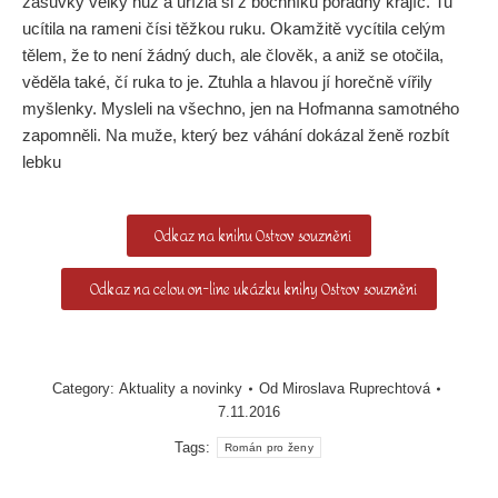
zásuvky velký nůž a uřízla si z bochníku pořádný krajíc. Tu
ucítila na rameni čísi těžkou ruku. Okamžitě vycítila celým
tělem, že to není žádný duch, ale člověk, a aniž se otočila,
věděla také, čí ruka to je. Ztuhla a hlavou jí horečně vířily
myšlenky. Mysleli na všechno, jen na Hofmanna samotného
zapomněli. Na muže, který bez váhání dokázal ženě rozbít
lebku
Odkaz na knihu Ostrov souznění
Odkaz na celou on-line ukázku knihy Ostrov souznění
Category:
Aktuality a novinky
Od
Miroslava Ruprechtová
7.11.2016
Tags:
Román pro ženy