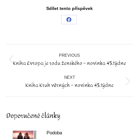
Sdílet tento příspěvek
Share
on
Facebook
Post
navigation
PREVIOUS
Kniha Evropa je rodu ženského – novinka 45.týdne
Previous
post:
NEXT
Kniha Kruh věrných – novinka 45.týdne
Next
post:
Doporučené články
Podoba