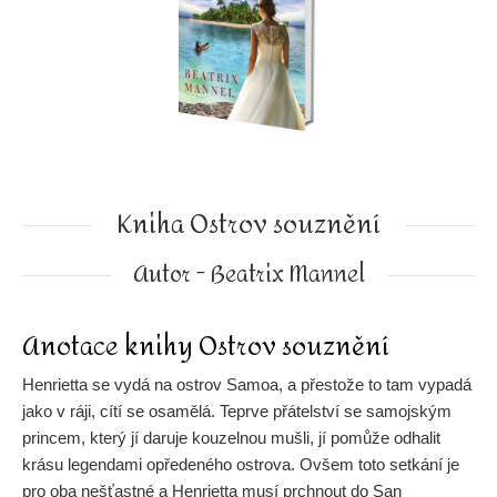
Kniha Ostrov souznění
Autor - Beatrix Mannel
Anotace knihy Ostrov souznění
Henrietta se vydá na ostrov Samoa, a přestože to tam vypadá
jako v ráji, cítí se osamělá. Teprve přátelství se samojským
princem, který jí daruje kouzelnou mušli, jí pomůže odhalit
krásu legendami opředeného ostrova. Ovšem toto setkání je
pro oba nešťastné a Henrietta musí prchnout do San