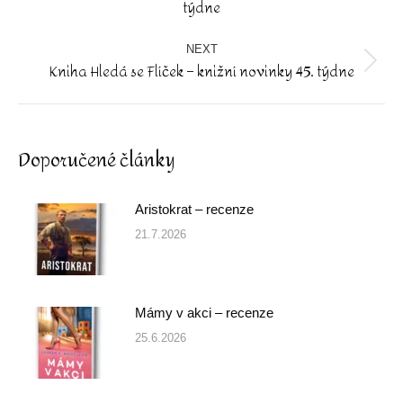
týdne
post:
NEXT
Kniha Hledá se Flíček – knižní novinky 45. týdne
Next
post:
Doporučené články
Aristokrat – recenze
21.7.2026
Mámy v akci – recenze
25.6.2026