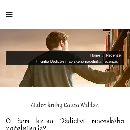
You are here:
Home
Recenze
Kniha Dědictví maorského náčelníka, recenze…
Autor knihy Laura Walden
O čem kniha Dědictví maorského
náčelníka je?