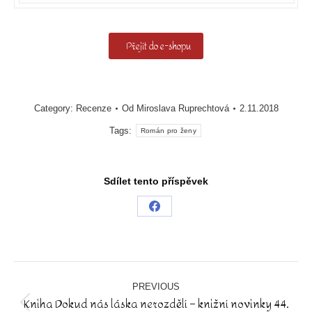
Přejít do e-shopu
Category:
Recenze
Od
Miroslava Ruprechtová
2.11.2018
Tags:
Román pro ženy
Sdílet tento příspěvek
Share
on
Facebook
Post
navigation
PREVIOUS
Kniha Dokud nás láska nerozdělí – knižní novinky 44.
Previous