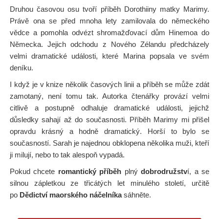
Druhou časovou osu tvoří příběh Dorothiiny matky Marimy.
Právě ona se před mnoha lety zamilovala do německého
vědce a pomohla odvézt shromažďovací dům Hinemoa do
Německa. Jejich odchodu z Nového Zélandu předcházely
velmi dramatické události, které Marina popsala ve svém
deníku.
I když je v knize několik časových linii a příběh se může zdát
zamotaný, není tomu tak. Autorka čtenářky provází velmi
citlivě a postupně odhaluje dramatické události, jejichž
důsledky sahají až do současnosti. Příběh Marimy mi přišel
opravdu krásný a hodně dramatický. Horší to bylo se
současností. Sarah je najednou obklopena několika muži, kteří
ji milují, nebo to tak alespoň vypadá.
Pokud chcete
romantický příběh
plný
dobrodružstv
í, a se
silnou zápletkou ze třicátých let minulého století, určitě
po
Dědictví maorského náčelníka
sáhněte.