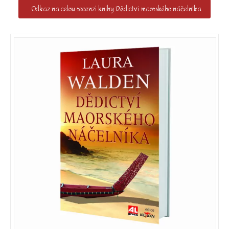
Odkaz na celou recenzi knihy Dědictví maorského náčelníka