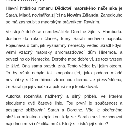
Hlavní hrdinkou románu
Dědictví maorského náčelníka
je
Sarah. Mladá novinářka žijící na
Novém Zélandu
. Zanedlouho
se má zasnoubit s maorským právníkem Rawirim.
Ve stejné době se osmdesátileté Dorothe žijící v Hamburku
dostane do rukou článek, který Sarah nedávno napsala.
Pojednává o tom, jak významný německý vědec ukradl kdysi
velmi vzácný maorský shromažďovací dům Hinemoa, a
odvezl ho do Německa. Dorothe moc dobře ví, že toto tvrzení
je lživé. Ona sama pravdu zná. Tento vědec byl jejím otcem.
To by však nebylo tak znepokojující, jako podoba mladé
novinářky s Dorothiinou ztracenou dcerou. Je přesvědčena,
že Sarah je její vnučka a pokusí se jí kontaktovat.
Autorka rozehrála nádherný a silný příběh, ve kterém
sledujeme dvě časové linie. Tou první je současnost a
postupné sbližování Sarah a Dorothe. Vše je okořeněno
složitou milostnou zápletkou, kdy se Sarah musí rozhodovat
najednou mezi několika muži. Který si získá její srdce?