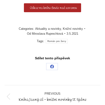
Odkaz na knihu Bouře nad savanou
Categories:
Aktuality a novinky
,
Knižní novinky
Od
Miroslava Ruprechtová
3.5.2021
Tags:
Román pro ženy
Sdílet tento příspěvek
Share
on
Facebook
Post
navigation
PREVIOUS
Kniha Jasný cíl – knižní novinky 17. týdne
Previous
post: