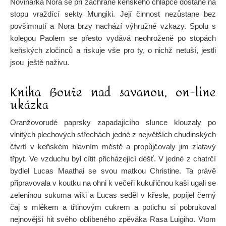
Novinářka Nora se při záchraně keňského chlapce dostane na
stopu vraždící sekty Mungiki. Její činnost nezůstane bez
povšimnutí a Nora brzy nachází výhružné vzkazy. Spolu s
kolegou Paolem se přesto vydává neohroženě po stopách
keňských zločinců a riskuje vše pro ty, o nichž netuší, jestli
jsou ještě naživu.
Kniha Bouře nad savanou, on-line
ukázka
Oranžovorudé paprsky zapadajícího slunce klouzaly po
vlnitých plechových střechách jedné z největších chudinských
čtvrtí v keňském hlavním městě a propůjčovaly jim zlatavý
třpyt. Ve vzduchu byl cítit přicházející déšť. V jedné z chatrčí
bydlel Lucas Maathai se svou matkou Christine. Ta právě
připravovala v koutku na ohni k večeři kukuřičnou kaši ugali se
zeleninou sukuma wiki a Lucas seděl v křesle, popíjel černý
čaj s mlékem a třtinovým cukrem a potichu si pobrukoval
nejnovější hit svého oblíbeného zpěváka Rasa Luigiho. Vtom