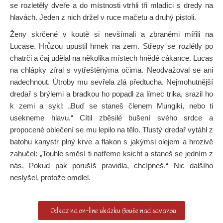
se rozletěly dveře a do místnosti vtrhli tři mladíci s dredy na
hlavách. Jeden z nich držel v ruce mačetu a druhý pistoli.
Ženy skrčené v koutě si nevšímali a zbraněmi mířili na
Lucase. Hrůzou upustil hrnek na zem. Střepy se rozlétly po
chatrči a čaj udělal na několika místech hnědé cákance. Lucas
na chlápky zíral s vytřeštěnýma očima. Neodvažoval se ani
nadechnout. Útroby mu sevřela zlá předtucha. Nejmohutnější
dredař s brýlemi a bradkou ho popadl za límec trika, srazil ho
k zemi a sykl: „Buď se staneš členem Mungiki, nebo ti
usekneme hlavu.“ Cítil zběsilé bušení svého srdce a
propocené oblečení se mu lepilo na tělo. Tlustý dredař vytáhl z
batohu kanystr plný krve a flakon s jakýmsi olejem a hrozivě
zahučel: „Touhle směsí ti natřeme ksicht a staneš se jedním z
nás. Pokud pak porušíš pravidla, chcípneš.“ Nic dalšího
neslyšel, protože omdlel.
Odkaz na on-line ukázku Bouře nad savanou