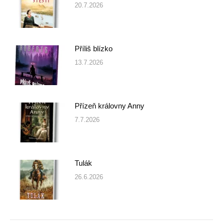
20.7.2026
Příliš blízko
13.7.2026
Přízeň královny Anny
7.7.2026
Tulák
26.6.2026