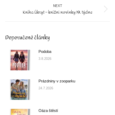
NEXT
Kniha Úkryt – knižní novinky 19. týdne
Next
post:
Doporučené články
Podoba
3.8.2026
Prázdniny v zooparku
24.7.2026
Oáza štěstí