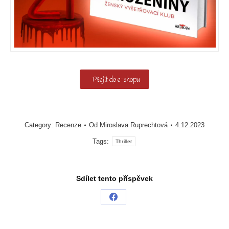
Přejít do e-shopu
Category:
Recenze
Od
Miroslava Ruprechtová
4.12.2023
Tags:
Thriller
Sdílet tento příspěvek
Share
on