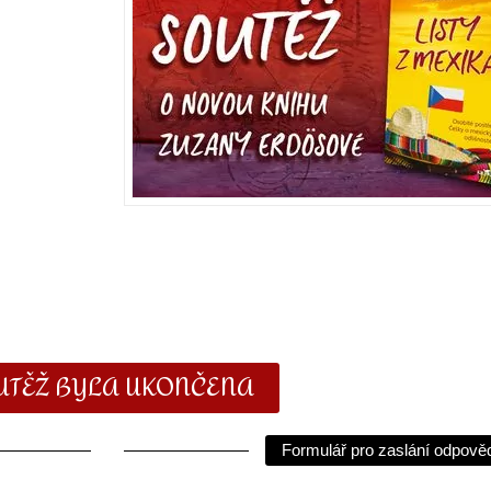
UTĚŽ BYLA UKONČENA
Formulář pro zaslání odpověd