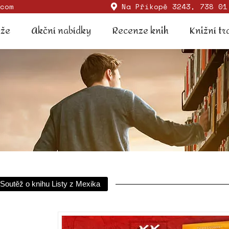
com
Na Příkopě 3243, 738 01
Soutěže
Akční nabídky
Recenze knih
Knižní
ěže
Akční nabídky
Recenze knih
Knižní tr
Soutěž o knihu Listy z Mexika