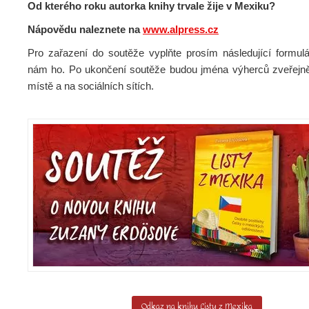
Od kterého roku autorka knihy trvale žije v Mexiku?
Nápovědu naleznete na
www.alpress.cz
Pro zařazení do soutěže vyplňte prosím následující formulá
nám ho. Po ukončení soutěže budou jména výherců zveřejn
místě a na sociálních sítích.
Odkaz na knihu Listy z Mexika