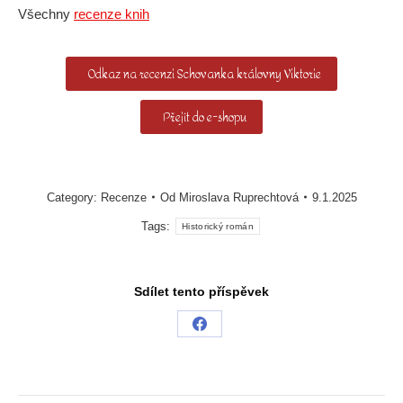
Všechny
recenze knih
Odkaz na recenzi Schovanka královny Viktorie
Přejít do e-shopu
Category:
Recenze
Od
Miroslava Ruprechtová
9.1.2025
Tags:
Historický román
Sdílet tento příspěvek
Share
on
Facebook