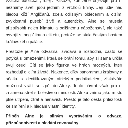
vzácná exotická „trofej“. Pasáže, kde Aine objevuje pro ni
neznámý svět, jsou jedním z vrcholů knihy. Její údiv nad
bledou kůží Angličanů, zcela odlišným oblečením a cizími
zvyklostmi působí živě a autenticky. Aine se musela
přizpůsobit nejen klimatu a odlišnému náboženství, ale také
osvojit si angličtinu a etiketu, protože se stala častým hostem
královského paláce.
Přestože je Aine odvážná, zvídavá a rozhodná, často se
potýká s omezeními, která se brání tomu, aby si sama určila
svůj osud. Cítí se jako figurka ve hrách mocných, kteří
rozhodují o jejím životě. Nakonec, díky panoramatu královny a
sňatku s identifikovaným africkým podnikatelem, získáváte
možnost vrátit se zpět do Afriky. Tento návrat však pro ni
znamená střet s bolestivou minulostí. Afriku vnímá jako místo
plné utrpení, ztrát a nenávisti. Přesto je tato cesta příležitostí
ke smíření a k hledání vlastní identity.
Příběh Aine je silným vyprávěním o odvaze,
přizpůsobivosti a hledání rovnováhy.