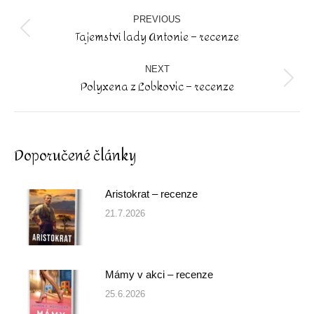
Post
navigation
PREVIOUS
Tajemství lady Antonie – recenze
Previous
post:
NEXT
Polyxena z Lobkovic – recenze
Next
post:
Doporučené články
Aristokrat – recenze
21.7.2026
Mámy v akci – recenze
25.6.2026