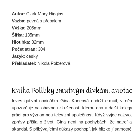
Autor:
Clark Mary Higgins
Vazba:
pevná s přebalem
Výška:
205mm
Šířka:
135mm
Hloubka:
32mm
Počet stran:
304
Jazyk:
český
Překladatel:
Nikola Polzerová
Kniha Polibky smutným dívkám, anota
Investigativní novinářka Gina Kaneová obdrží e-mail, v něm
upozorňuje na ohavnou zkušenost, kterou ona a další kolegyn
práci pro významnou televizní společnost. Když vyjde najevo,
zprávy přišla o život, Gina není na pochybách, že natrefil
skandál. S přibývajícími důkazy pochopí, jak blízko jí samotné