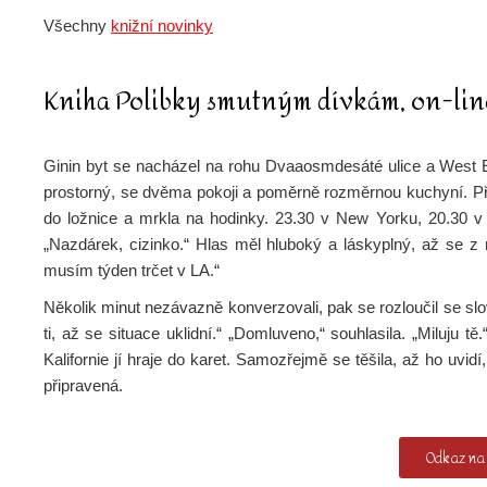
Všechny
knižní novinky
Kniha Polibky smutným dívkám, on-li
Ginin byt se nacházel na rohu Dvaaosmdesáté ulice a West End
prostorný, se dvěma pokoji a poměrně rozměrnou kuchyní. Přátel
do ložnice a mrkla na hodinky. 23.30 v New Yorku, 20.30 v K
„Nazdárek, cizinko.“ Hlas měl hluboký a láskyplný, až se z 
musím týden trčet v LA.“
Několik minut nezávazně konverzovali, pak se rozloučil se slo
ti, až se situace uklidní.“ „Domluveno,“ souhlasila. „Miluju 
Kalifornie jí hraje do karet. Samozřejmě se těšila, až ho uvid
připravená.
Odkaz na 