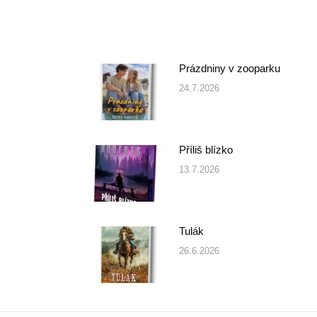
Prázdniny v zooparku
24.7.2026
Příliš blízko
13.7.2026
Tulák
26.6.2026