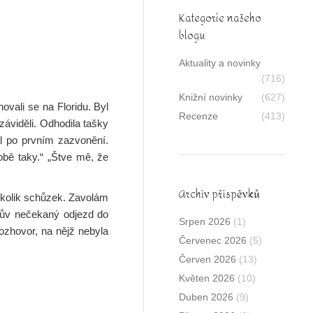
Kategorie našeho
blogu
Aktuality a novinky
(716)
Knižní novinky
(627)
vali se na Floridu. Byl
Recenze
(413)
záviděli. Odhodila tašky
al po prvním zazvonění.
obě taky.“ „Štve mě, že
Archív příspěvků
několik schůzek. Zavolám
Tedův nečekaný odjezd do
Srpen 2026
(1)
rozhovor, na nějž nebyla
Červenec 2026
(5)
Červen 2026
(13)
Květen 2026
(10)
Duben 2026
(9)