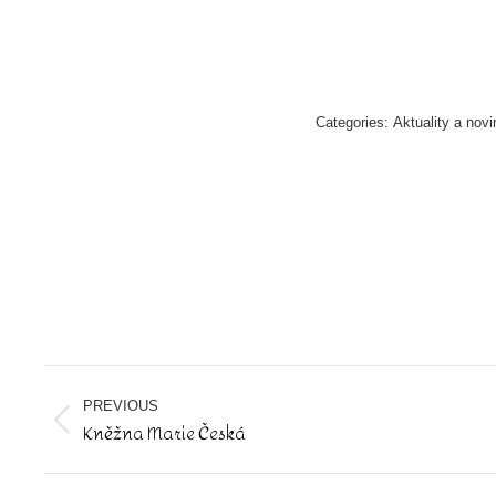
Categories:
Aktuality a novi
Post
navigation
PREVIOUS
Kněžna Marie Česká
Previous
post: