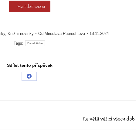
Přejít do e-shopu
nky
,
Knižní novinky
Od
Miroslava Ruprechtová
18.11.2024
Tags:
Detektivka
Sdílet tento příspěvek
Share
on
Facebook
Největší věštci všech dob 
Next
post: