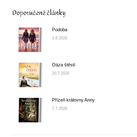
Doporučené články
Podoba
3.8.2026
Oáza štěstí
20.7.2026
Přízeň královny Anny
7.7.2026