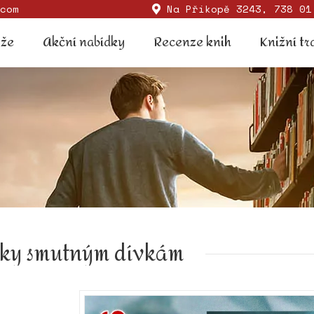
com
Na Příkopě 3243, 738 01
Soutěže
Akční nabídky
Recenze knih
Knižní
ěže
Akční nabídky
Recenze knih
Knižní tr
bky smutným dívkám