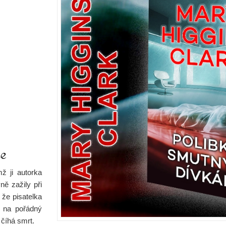
ce
ž ji autorka
ě zažily při
 že pisatelka
a na pořádný
 číhá smrt.