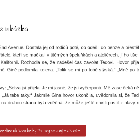
ne ukázka
 Avenue. Dostala jej od rodičů poté, co odešli do penze a přestěho
é, kteří se mačkali v titěrných špeluňkách a ateliérech, jí ho tiše 
alifornii. Rozhodla se, že nadešel čas zavolat Tedovi. Hovor přij
něj Gině podlomila kolena. „Tolik se mi po tobě stýská.“ „Mně po t
vy: „Sotva jsi přijela. Je mi jasné, že jsi vyčerpaná. Mě zase čeká 
tě.“ „Já tebe taky.“ Jakmile Gina hovor ukončila, uvědomila si, že 
í, na druhou stranu byla vděčná, že může ještě chvíli pustit z hlavy 
on-line ukázku knihy Polibky smutným dívkám