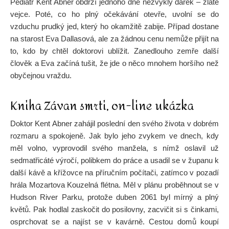
Pediatr Kent Abner obdrží jednoho dne nezvyklý dárek – zlaté
vejce. Poté, co ho plný očekávání otevře, uvolní se do
vzduchu prudký jed, který ho okamžitě zabije. Případ dostane
na starost Eva Dallasová, ale za žádnou cenu nemůže přijít na
to, kdo by chtěl doktorovi ublížit. Zanedlouho zemře další
člověk a Eva začíná tušit, že jde o něco mnohem horšího než
obyčejnou vraždu.
Kniha Závan smrti, on-line ukázka
Doktor Kent Abner zahájil poslední den svého života v dobrém
rozmaru a spokojeně. Jak bylo jeho zvykem ve dnech, kdy
měl volno, vyprovodil svého manžela, s nímž oslavil už
sedmatřicáté výročí, polibkem do práce a usadil se v županu k
další kávě a křížovce na příručním počítači, zatímco v pozadí
hrála Mozartova Kouzelná flétna. Měl v plánu proběhnout se v
Hudson River Parku, protože duben 2061 byl mírný a plný
květů. Pak hodlal zaskočit do posilovny, zacvičit si s činkami,
osprchovat se a najíst se v kavárně. Cestou domů koupí