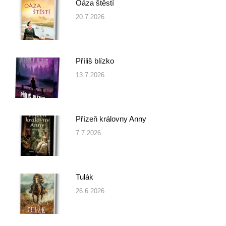
Oáza štěstí
20.7.2026
Příliš blízko
13.7.2026
Přízeň královny Anny
7.7.2026
Tulák
26.6.2026