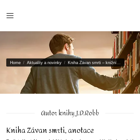
You are here:
Home
Aktuality a novinky
Kniha Závan smrti – knižní…
Autor knihy J.D.Robb
Kniha Závan smrti, anotace