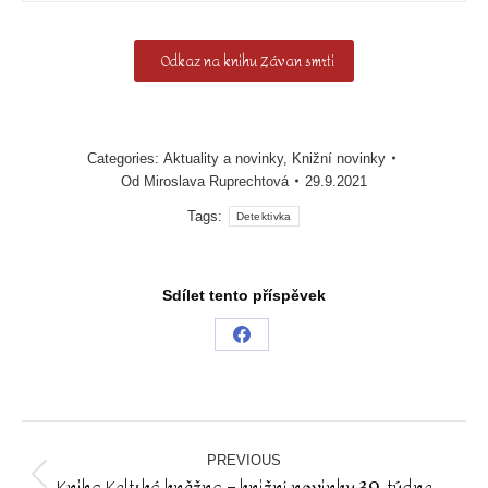
Odkaz na knihu Závan smrti
Categories:
Aktuality a novinky
,
Knižní novinky
Od
Miroslava Ruprechtová
29.9.2021
Tags:
Detektivka
Sdílet tento příspěvek
Share
on
Facebook
Post
navigation
PREVIOUS
Kniha Keltská kněžna – knižní novinky 39. týdne
Previous