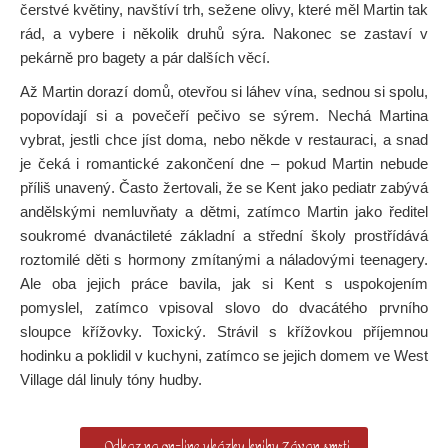
čerstvé květiny, navštíví trh, sežene olivy, které měl Martin tak
rád, a vybere i několik druhů sýra. Nakonec se zastaví v
pekárně pro bagety a pár dalších věcí.
Až Martin dorazí domů, otevřou si láhev vína, sednou si spolu,
popovídají si a povečeří pečivo se sýrem. Nechá Martina
vybrat, jestli chce jíst doma, nebo někde v restauraci, a snad
je čeká i romantické zakončení dne – pokud Martin nebude
příliš unavený. Často žertovali, že se Kent jako pediatr zabývá
andělskými nemluvňaty a dětmi, zatímco Martin jako ředitel
soukromé dvanáctileté základní a střední školy prostřídává
roztomilé děti s hormony zmítanými a náladovými teenagery.
Ale oba jejich práce bavila, jak si Kent s uspokojením
pomyslel, zatímco vpisoval slovo do dvacátého prvního
sloupce křížovky. Toxický. Strávil s křížovkou příjemnou
hodinku a poklidil v kuchyni, zatímco se jejich domem ve West
Village dál linuly tóny hudby.
Odkaz na on-line ukázku knihy Závan smrti