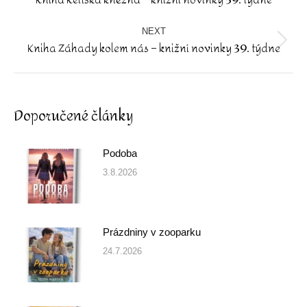
post:
NEXT
Kniha Záhady kolem nás – knižní novinky 39. týdne
Next
post:
Doporučené články
Podoba
3.8.2026
Prázdniny v zooparku
24.7.2026