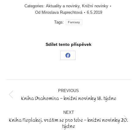
Categories:
Aktuality a novinky
,
Knižní novinky
Od
Miroslava Ruprechtová
6.5.2019
Tags:
Fantasy
Sdílet tento příspěvek
Share
on
Facebook
Post
navigation
PREVIOUS
Kniha Drahomíra – knižní novinky 18. týdne
Previous
post:
NEXT
Kniha Neplakej, vrátím se pro tebe – knižní novinky 20.
Next
týdne
post: