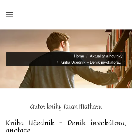
You are here:
Home
Aktuality a novinky
Kniha Učedník – Deník invokátora…
Autor knihy Taran Matharu
Kniha Učedník – Deník invokátora,
anotace