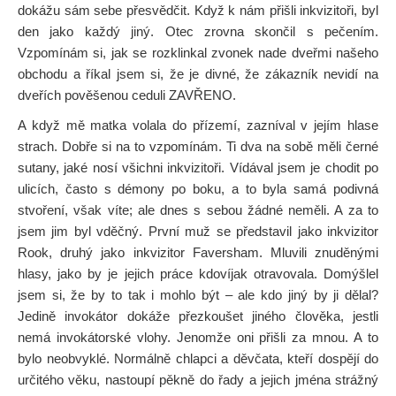
dokážu sám sebe přesvědčit. Když k nám přišli inkvizitoři, byl
den jako každý jiný. Otec zrovna skončil s pečením.
Vzpomínám si, jak se rozklinkal zvonek nade dveřmi našeho
obchodu a říkal jsem si, že je divné, že zákazník nevidí na
dveřích pověšenou ceduli ZAVŘENO.
A když mě matka volala do přízemí, zazníval v jejím hlase
strach. Dobře si na to vzpomínám. Ti dva na sobě měli černé
sutany, jaké nosí všichni inkvizitoři. Vídával jsem je chodit po
ulicích, často s démony po boku, a to byla samá podivná
stvoření, však víte; ale dnes s sebou žádné neměli. A za to
jsem jim byl vděčný. První muž se představil jako inkvizitor
Rook, druhý jako inkvizitor Faversham. Mluvili znuděnými
hlasy, jako by je jejich práce kdovíjak otravovala. Domýšlel
jsem si, že by to tak i mohlo být – ale kdo jiný by ji dělal?
Jedině invokátor dokáže přezkoušet jiného člověka, jestli
nemá invokátorské vlohy. Jenomže oni přišli za mnou. A to
bylo neobvyklé. Normálně chlapci a děvčata, kteří dospějí do
určitého věku, nastoupí pěkně do řady a jejich jména strážný