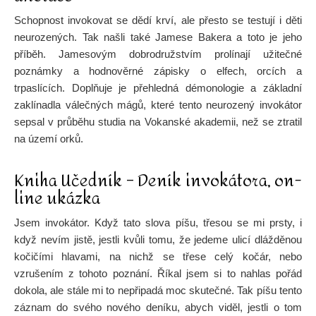
Schopnost invokovat se dědí krví, ale přesto se testují i děti
neurozených. Tak našli také Jamese Bakera a toto je jeho
příběh. Jamesovým dobrodružstvím prolínají užitečné
poznámky a hodnověrné zápisky o elfech, orcích a
trpaslících. Doplňuje je přehledná démonologie a základní
zaklínadla válečných mágů, které tento neurozený invokátor
sepsal v průběhu studia na Vokanské akademii, než se ztratil
na území orků.
Kniha Učedník – Deník invokátora, on-
line ukázka
Jsem invokátor. Když tato slova píšu, třesou se mi prsty, i
když nevím jistě, jestli kvůli tomu, že jedeme ulicí dlážděnou
kočičími hlavami, na nichž se třese celý kočár, nebo
vzrušením z tohoto poznání. Říkal jsem si to nahlas pořád
dokola, ale stále mi to nepřipadá moc skutečné. Tak píšu tento
záznam do svého nového deníku, abych viděl, jestli o tom