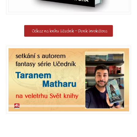
Odkaz na knihu Učedník – Deník invokátora