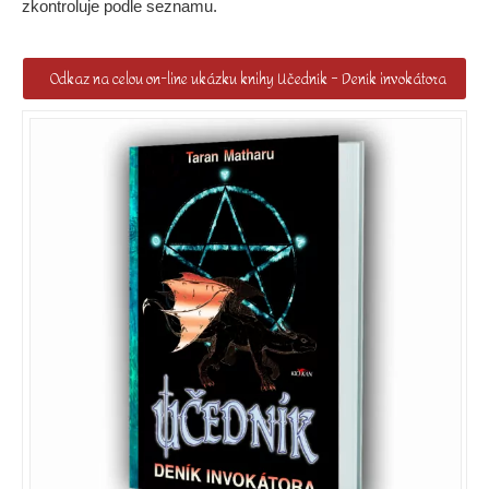
zkontroluje podle seznamu.
Odkaz na celou on-line ukázku knihy Učedník – Deník invokátora