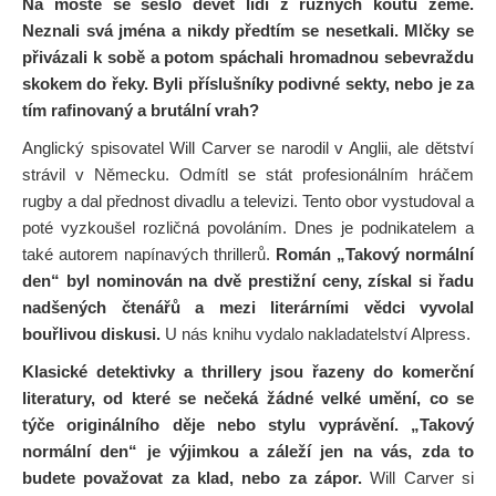
Na mostě se sešlo devět lidí z různých koutů země.
Neznali svá jména a nikdy předtím se nesetkali. Mlčky se
přivázali k sobě a potom spáchali hromadnou sebevraždu
skokem do řeky. Byli příslušníky podivné sekty, nebo je za
tím rafinovaný a brutální vrah?
Anglický spisovatel Will Carver se narodil v Anglii, ale dětství
strávil v Německu. Odmítl se stát profesionálním hráčem
rugby a dal přednost divadlu a televizi. Tento obor vystudoval a
poté vyzkoušel rozličná povoláním. Dnes je podnikatelem a
také autorem napínavých thrillerů.
Román „Takový normální
den“ byl nominován na dvě prestižní ceny, získal si řadu
nadšených čtenářů a mezi literárními vědci vyvolal
bouřlivou diskusi.
U nás knihu vydalo nakladatelství Alpress.
Klasické detektivky a thrillery jsou řazeny do komerční
literatury, od které se nečeká žádné velké umění, co se
týče originálního děje nebo stylu vyprávění. „Takový
normální den“ je výjimkou a záleží jen na vás, zda to
budete považovat za klad, nebo za zápor.
Will Carver si