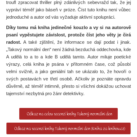
troufl zpracovat thriller plný zdánlivých sebevražd tak, že jej
vypráví téměř jako báseň v próze. Číst tuto knihu není vůbec
jednoduché a autor od vás vyžaduje aktivní spolupráci.
Díky tomu má kniha jedinečné kouzlo a vy si na autorově
psaní vypěstujete závislost, protože číst jeho věty je čirá
radost.
A také zjištění, že informace se dají podat i jinak.
„Takový normální den“ není žádná bezduchá oddechovka, kde
A udělá to a to a kde B udělá tamto. Autor miluje poetické
výrazy, celá kniha je psána v přítomném čase, což působí
velmi svižně, a jako geniální tah se ukázalo to, že hovoří o
svých postavách ve třetí osobě. Ačkoliv je poznáte opravdu
důvěrně, až téměř intimně, přesto si všichni dokážou uchovat
tajemství nezbytná pro žánr detektivky.
Odkaz na celou recenzi knihy Takový normální den
Odkaz na recenzi knihy Takový normální den (Kniha za knihou.cz)