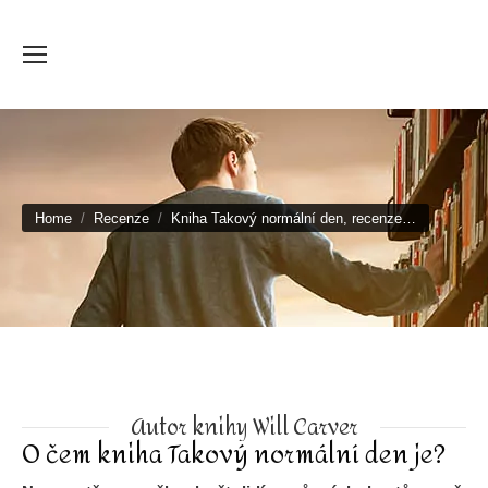
You are here:
Home
Recenze
Kniha Takový normální den, recenze…
Autor knihy Will Carver
O čem kniha
Takový normální den
je?