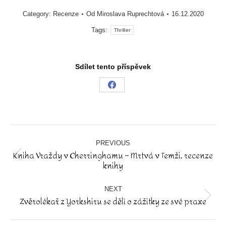
Category:
Recenze
Od
Miroslava Ruprechtová
16.12.2020
Tags:
Thriller
Sdílet tento příspěvek
Share
on
Facebook
Post
navigation
PREVIOUS
Kniha Vraždy v Cherringhamu – Mrtvá v Temži, recenze
Previous
knihy
post:
NEXT
Zvěrolékař z Yorkshiru se dělí o zážitky ze své praxe
Next
post: