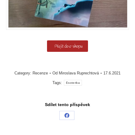
Přejít do e-shopu
Category:
Recenze
Od
Miroslava Ruprechtová
17.6.2021
Tags:
Esoterika
Sdílet tento příspěvek
Share
on