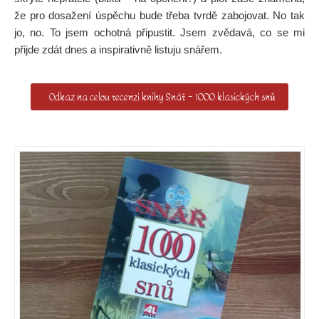
že pro dosažení úspěchu bude třeba tvrdě zabojovat. No tak
jo, no. To jsem ochotná připustit. Jsem zvědavá, co se mi
přijde zdát dnes a inspirativně listuju snářem.
Odkaz na celou recenzi knihy Snář – 1000 klasických snů