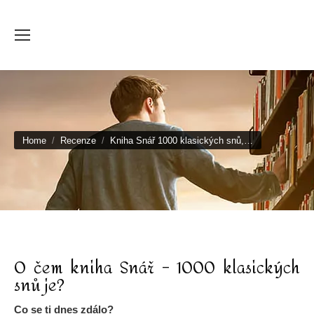
You are here:
Home
Recenze
Kniha Snář 1000 klasických snů,…
O čem kniha Snář – 1000 klasických
snů je?
Co se ti dnes zdálo?