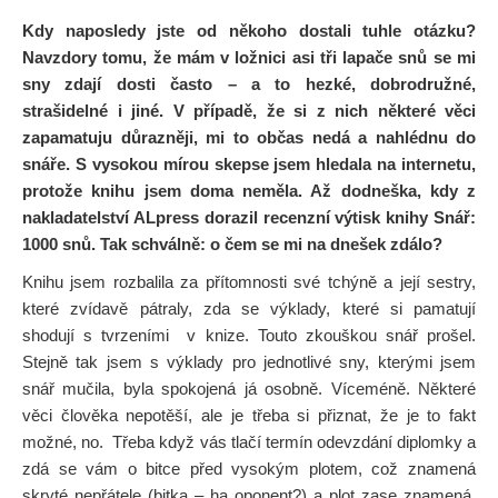
Kdy naposledy jste od někoho dostali tuhle otázku?
Navzdory tomu, že mám v ložnici asi tři lapače snů se mi
sny zdají dosti často – a to hezké, dobrodružné,
strašidelné i jiné. V případě, že si z nich některé věci
zapamatuju důrazněji, mi to občas nedá a nahlédnu do
snáře. S vysokou mírou skepse jsem hledala na internetu,
protože knihu jsem doma neměla. Až dodneška, kdy z
nakladatelství ALpress dorazil recenzní výtisk knihy Snář:
1000 snů. Tak schválně: o čem se mi na dnešek zdálo?
Knihu jsem rozbalila za přítomnosti své tchýně a její sestry,
které zvídavě pátraly, zda se výklady, které si pamatují
shodují s tvrzeními v knize. Touto zkouškou snář prošel.
Stejně tak jsem s výklady pro jednotlivé sny, kterými jsem
snář mučila, byla spokojená já osobně. Víceméně. Některé
věci člověka nepotěší, ale je třeba si přiznat, že je to fakt
možné, no. Třeba když vás tlačí termín odevzdání diplomky a
zdá se vám o bitce před vysokým plotem, což znamená
skryté nepřátele (bitka – ha oponent?) a plot zase znamená,