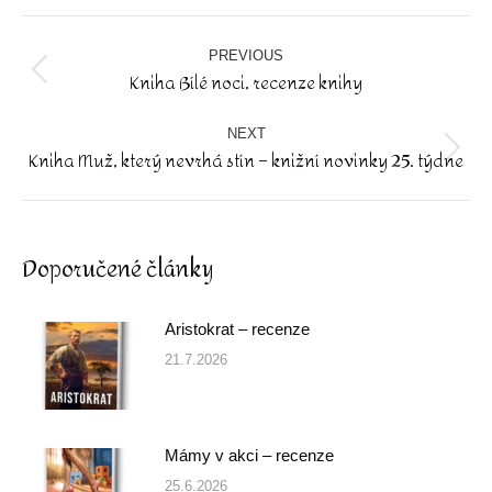
Facebook
Post
navigation
PREVIOUS
Kniha Bílé noci, recenze knihy
Previous
post:
NEXT
Kniha Muž, který nevrhá stín – knižní novinky 25. týdne
Next
post:
Doporučené články
Aristokrat – recenze
21.7.2026
Mámy v akci – recenze
25.6.2026