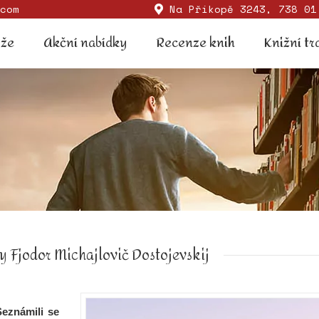
com
Na Příkopě 3243, 738 01
Soutěže
Akční nabídky
Recenze knih
Knižní
ěže
Akční nabídky
Recenze knih
Knižní tr
y Fjodor Michajlovič Dostojevskij
Seznámili se