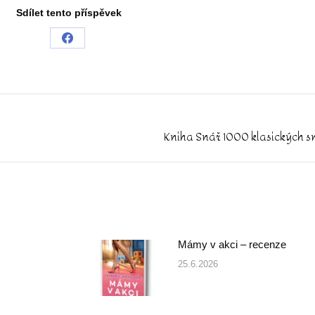
Sdílet tento příspěvek
Share
on
Facebook
Kniha Snář 1000 klasických s
Next
post:
Mámy v akci – recenze
25.6.2026