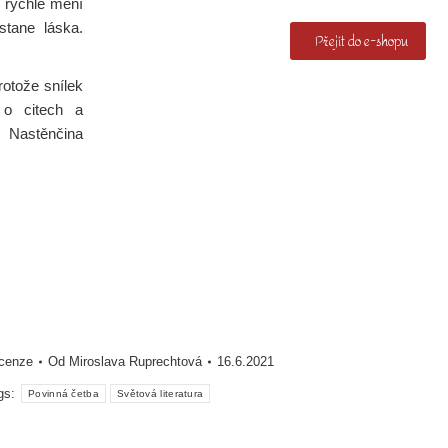
e rychle mění
stane láska.
Přejít do e-shopu
rotože snílek
 o citech a
d Nastěnčina
cenze
Od
Miroslava Ruprechtová
16.6.2021
gs:
Povinná četba
Světová literatura