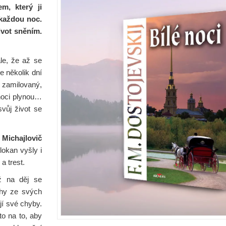
m, který ji
 každou noc.
ivot sněním.
ale, že až se
e několik dní
y zamilovaný,
 noci plynou…
vůj život se
Michajlovič
lokan vyšly i
a trest.
 na děj se
běhy ze svých
jí své chyby.
to na to, aby