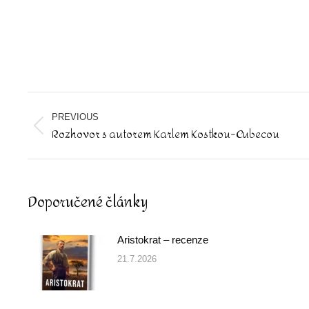
Post
navigation
PREVIOUS
Rozhovor s autorem Karlem Kostkou-Cubecou
Previous
post:
Doporučené články
Aristokrat – recenze
21.7.2026