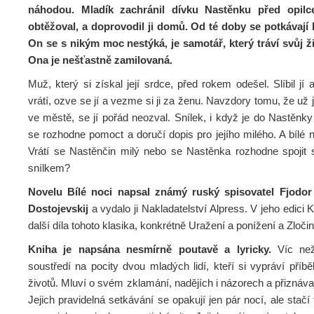
náhodou. Mladík zachránil dívku Nastěnku před opilce
obtěžoval, a doprovodil ji domů. Od té doby se potkávají
On se s nikým moc nestýká, je samotář, který tráví svůj ž
Ona je nešťastně zamilovaná.
Muž, který si získal její srdce, před rokem odešel. Slíbil jí 
vrátí, ozve se jí a vezme si ji za ženu. Navzdory tomu, že už j
ve městě, se jí pořád neozval. Snílek, i když je do Nastěnk
se rozhodne pomoct a doručí dopis pro jejího milého. A bílé
Vrátí se Nastěnčin milý nebo se Nastěnka rozhodne spojit s
snílkem?
Novelu Bílé noci napsal známý ruský spisovatel Fjodor 
Dostojevskij
a vydalo ji Nakladatelství Alpress. V jeho edici K
další díla tohoto klasika, konkrétně Uražení a ponížení a Zločin 
Kniha je napsána nesmírně poutavě a lyricky.
Víc než
soustředí na pocity dvou mladých lidí, kteří si vypráví pří
životů. Mluví o svém zklamání, nadějích i názorech a přiznáva
Jejich pravidelná setkávání se opakují jen pár nocí, ale stačí 