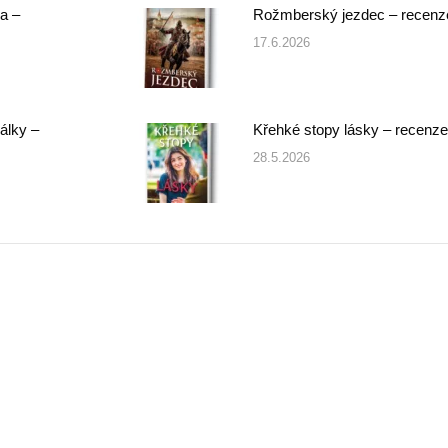
a –
Rožmberský jezdec – recenz
17.6.2026
álky –
Křehké stopy lásky – recenze
28.5.2026