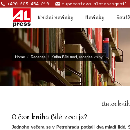
+420 603 454 210
ruprechtova.alpress@gmail.
Knižní novinky
Novinky
Knižní novinky
Novinky
Sout
You are here:
Home
Recenze
Kniha Bílé noci, recenze knihy
Autor knih
O čem kniha Bílé noci je?
Jednoho večera se v Petrohradu potkali dva mladí lidé. 