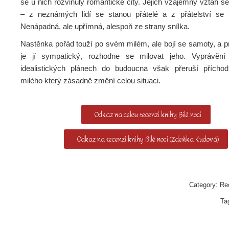
se u nich rozvinuly romantické city. Jejich vzájemný vztah s
– z neznámých lidí se stanou přátelé a z přátelství se 
Nenápadná, ale upřímná, alespoň ze strany snílka.
Nastěnka pořád touží po svém milém, ale bojí se samoty, a p
je jí sympatický, rozhodne se milovat jeho. Vyprávění
idealistických plánech do budoucna však přeruší přícho
milého který zásadně změní celou situaci.
Odkaz na celou recenzi knihy Bílé noci
Odkaz na recenzi knihy Bílé noci (Zdeňka Kudová)
Category:
Re
Ta