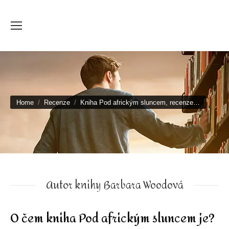
You are here:
Home
Recenze
Kniha Pod africkým sluncem, recenze…
Autor knihy Barbara Woodová
O čem kniha Pod africkým sluncem je?