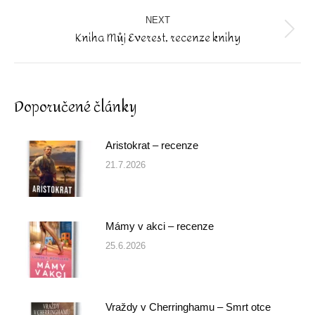
post:
NEXT
Kniha Můj Everest, recenze knihy
Next
post:
Doporučené články
Aristokrat – recenze
21.7.2026
Mámy v akci – recenze
25.6.2026
Vraždy v Cherringhamu – Smrt otce