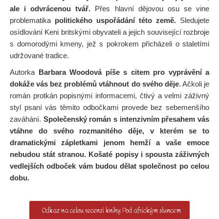
ale i odvrácenou tvář.
Přes hlavní dějovou osu se vine
problematika
politického uspořádání této země.
Sledujete
osídlování Keni britskými obyvateli a jejich související rozbroje
s domorodými kmeny, jež s pokrokem přicházeli o staletími
udržované tradice.
Autorka
Barbara Woodová
píše s citem pro vyprávění a
dokáže vás bez problémů vtáhnout do svého děje
. Ačkoli je
román protkán popisnými informacemi, čtivý a velmi záživný
styl psaní vás těmito odbočkami provede bez sebemenšího
zaváhání.
Společenský román s intenzivním přesahem vás
vtáhne do svého rozmanitého děje, v kterém se to
dramatickými zápletkami jenom hemží a vaše emoce
nebudou stát stranou. Košaté popisy i spousta záživných
vedlejších odboček vám budou dělat společnost po celou
dobu.
Odkaz na celou recenzi knihy Pod africkým sluncem