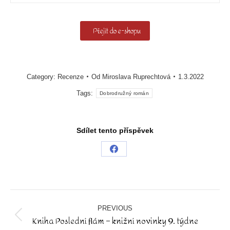
Přejít do e-shopu
Category:
Recenze
Od
Miroslava Ruprechtová
1.3.2022
Tags:
Dobrodružný román
Sdílet tento příspěvek
Share
on
Facebook
Post
navigation
PREVIOUS
Kniha Poslední flám – knižní novinky 9. týdne
Previous