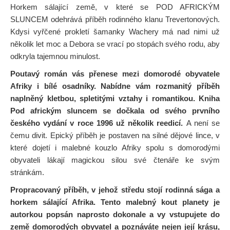
Horkem sálající země, v které se POD AFRICKÝM
SLUNCEM odehrává příběh rodinného klanu Trevertonových.
Kdysi vyřčené prokletí šamanky Wachery má nad nimi už
několik let moc a Debora se vrací po stopách svého rodu, aby
odkryla tajemnou minulost.
Poutavý román vás přenese mezi domorodé obyvatele
Afriky i bílé osadníky. Nabídne vám rozmanitý příběh
naplněný kletbou, spletitými vztahy i romantikou.
Kniha
Pod africkým sluncem se dočkala od svého prvního
českého vydání v roce 1996 už několik reedicí.
A není se
čemu divit. Epický příběh je postaven na silné dějové lince, v
které dojetí i malebné kouzlo Afriky spolu s domorodými
obyvateli lákají magickou silou své čtenáře ke svým
stránkám.
Propracovaný příběh, v jehož středu stojí rodinná sága a
horkem sálající Afrika.
Tento malebný kout planety je
autorkou popsán naprosto dokonale a vy vstupujete do
země domorodých obyvatel a poznáváte nejen její krásu,