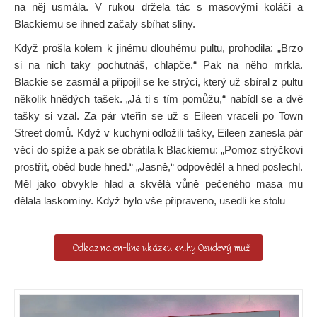
na něj usmála. V rukou držela tác s masovými koláči a
Blackiemu se ihned začaly sbíhat sliny.
Když prošla kolem k jinému dlouhému pultu, prohodila: „Brzo
si na nich taky pochutnáš, chlapče.“ Pak na něho mrkla.
Blackie se zasmál a připojil se ke strýci, který už sbíral z pultu
několik hnědých tašek. „Já ti s tím pomůžu,“ nabídl se a dvě
tašky si vzal. Za pár vteřin se už s Eileen vraceli po Town
Street domů. Když v kuchyni odložili tašky, Eileen zanesla pár
věcí do spíže a pak se obrátila k Blackiemu: „Pomoz strýčkovi
prostřít, oběd bude hned.“ „Jasně,“ odpověděl a hned poslechl.
Měl jako obvykle hlad a skvělá vůně pečeného masa mu
dělala laskominy. Když bylo vše připraveno, usedli ke stolu
Odkaz na on-line ukázku knihy Osudový muž