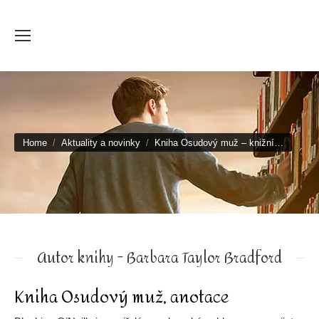
You are here:
Home
Aktuality a novinky
Kniha Osudový muž – knižní…
Autor knihy - Barbara Taylor Bradford
Kniha Osudový muž, anotace