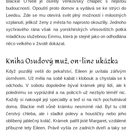
Blackie OʼNeill je osiřelý venkovský chlapec s nejistou
budoucností. Opouští proto domov a vydává se ke strýci do
Leedsu. Zde se mu otevírá svět plný možností i milostných
vzplanutí, jelikož ženy z města ho naprosto okouzlily. Jednoho
sychravého rána však na yorskhirských vřesovištích potká
mladičkou služebnou Emmu, která je stejně jako on odhodlána
něco velkého v životě dokázat.
Kniha Osudový muž, on-line ukázka
Když později vešli do pekařství, Eileen je uvítala zářivým
úsměvem. Už měla na sobě kabát i klobouk a chystala se k
odchodu. V sobotu dopoledne býval krámek plný lidí, ale k
polednímu se vyprázdnil a na policích už nezbylo téměř nic.
Každý si nakoupil její speciality a teď si na nich pochutnával
doma. Blackie měl vůně krámku nesmírně rád. Byl tu cítit
čerstvý chleba, ale i sladké polevy a houstičky nebo jeho
oblíbený jablečný koláč. Krámek patřil jisté Margaret, vzdálené
příbuzné tety Eileen. Právě vyšla ze zadních dveří a taky se