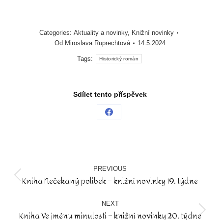
Categories:
Aktuality a novinky
,
Knižní novinky
Od
Miroslava Ruprechtová
14.5.2024
Tags:
Historický román
Sdílet tento příspěvek
Share
on
Facebook
Post
navigation
PREVIOUS
Kniha Nečekaný polibek – knižní novinky 19. týdne
Previous
post:
NEXT
Kniha Ve jménu minulosti – knižní novinky 20. týdne
Next