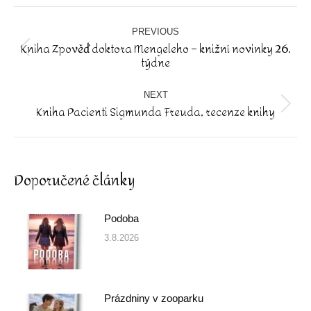
Facebook
Post
navigation
PREVIOUS
Kniha Zpověď doktora Mengeleho – knižní novinky 26.
Previous
týdne
post:
NEXT
Kniha Pacienti Sigmunda Freuda, recenze knihy
Next
post:
Doporučené články
Podoba
3.8.2026
Prázdniny v zooparku