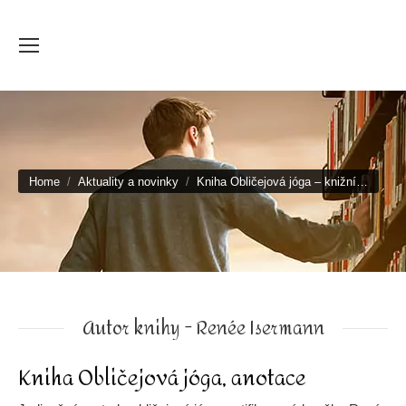
You are here:
Home
Aktuality a novinky
Kniha Obličejová jóga – knižní…
Autor knihy - Renée Isermann
Kniha Obličejová jóga, anotace