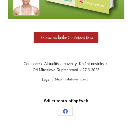
Odkaz na knihu Obličejová jóga
Categories:
Aktuality a novinky
,
Knižní novinky
Od
Miroslava Ruprechtová
27.6.2023
Tags:
Zdraví a duševní rozvoj
Sdílet tento příspěvek
Share
on