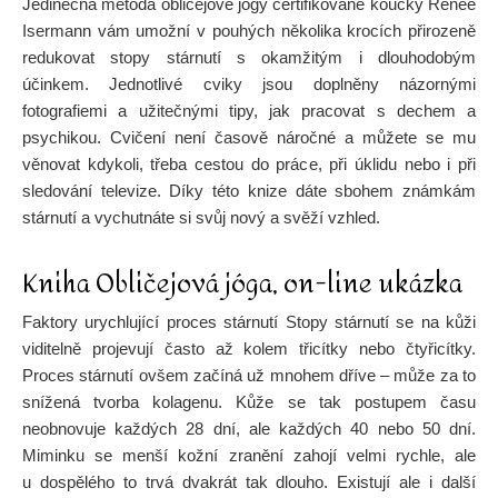
Jedinečná metoda obličejové jógy certifikované koučky Renée
Isermann vám umožní v pouhých několika krocích přirozeně
redukovat stopy stárnutí s okamžitým i dlouhodobým
účinkem. Jednotlivé cviky jsou doplněny názornými
fotografiemi a užitečnými tipy, jak pracovat s dechem a
psychikou. Cvičení není časově náročné a můžete se mu
věnovat kdykoli, třeba cestou do práce, při úklidu nebo i při
sledování televize. Díky této knize dáte sbohem známkám
stárnutí a vychutnáte si svůj nový a svěží vzhled.
Kniha Obličejová jóga, on-line ukázka
Faktory urychlující proces stárnutí Stopy stárnutí se na kůži
viditelně projevují často až kolem třicítky nebo čtyřicítky.
Proces stárnutí ovšem začíná už mnohem dříve – může za to
snížená tvorba kolagenu. Kůže se tak postupem času
neobnovuje každých 28 dní, ale každých 40 nebo 50 dní.
Miminku se menší kožní zranění zahojí velmi rychle, ale
u dospělého to trvá dvakrát tak dlouho. Existují ale i další