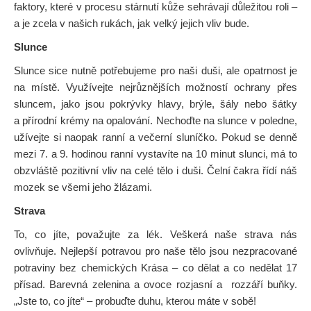
faktory, které v procesu stárnutí kůže sehrávají důležitou roli –
a je zcela v našich rukách, jak velký jejich vliv bude.
Slunce
Slunce sice nutně potřebujeme pro naši duši, ale opatrnost je
na místě. Využívejte nejrůznějších možností ochrany přes
sluncem, jako jsou pokrývky hlavy, brýle, šály nebo šátky
a přírodní krémy na opalování. Nechoďte na slunce v poledne,
užívejte si naopak ranní a večerní sluníčko. Pokud se denně
mezi 7. a 9. hodinou ranní vystavíte na 10 minut slunci, má to
obzvláště pozitivní vliv na celé tělo i duši. Čelní čakra řídí náš
mozek se všemi jeho žlázami.
Strava
To, co jíte, považujte za lék. Veškerá naše strava nás
ovlivňuje. Nejlepší potravou pro naše tělo jsou nezpracované
potraviny bez chemických Krása – co dělat a co nedělat 17
přísad. Barevná zelenina a ovoce rozjasní a rozzáří buňky.
„Jste to, co jíte“ – probuďte duhu, kterou máte v sobě!