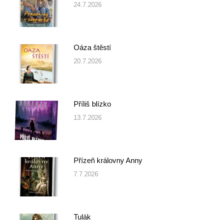
24.7.2026
Oáza štěstí
20.7.2026
Příliš blízko
13.7.2026
Přízeň královny Anny
7.7.2026
Tulák