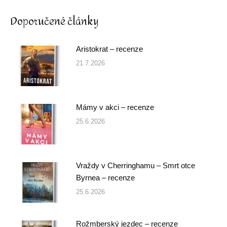
Doporučené články
Aristokrat – recenze
21.7.2026
Mámy v akci – recenze
25.6.2026
Vraždy v Cherringhamu – Smrt otce
Byrnea – recenze
25.6.2026
Rožmberský jezdec – recenze