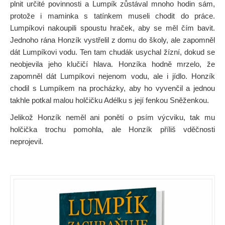
plnit určité povinnosti a Lumpík zůstával mnoho hodin sám,
protože i maminka s tatínkem museli chodit do práce.
Lumpíkovi nakoupili spoustu hraček, aby se měl čím bavit.
Jednoho rána Honzík vystřelil z domu do školy, ale zapomněl
dát Lumpíkovi vodu. Ten tam chudák usychal žízní, dokud se
neobjevila jeho klučičí hlava. Honzíka hodně mrzelo, že
zapomněl dát Lumpíkovi nejenom vodu, ale i jídlo. Honzík
chodil s Lumpíkem na procházky, aby ho vyvenčil a jednou
takhle potkal malou holčičku Adélku s její fenkou Sněženkou.
Jelikož Honzík neměl ani ponětí o psím výcviku, tak mu
holčička trochu pomohla, ale Honzík příliš vděčnosti
neprojevil.