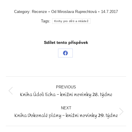
Category:
Recenze
Od
Miroslava Ruprechtová
14.7.2017
Tags:
Knihy pro děti a mládež
Sdílet tento příspěvek
Share
on
Facebook
Post
navigation
PREVIOUS
Kniha Údolí ticha – knižní novinky 28. týdne
Previous
post:
NEXT
Kniha Dokonalé plány – knižní novinky 29. týdne
Next
post: