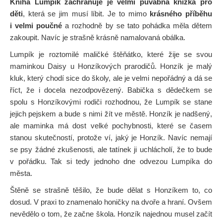
Kniha Lumpík zachraňuje je velmi půvabná knížka pro
děti
, která se jim musí líbit. Je to mimo
krásného příběhu
i velmi poučné
a rozhodně by se tato pohádka měla dětem
zakoupit. Navíc je strašně krásně namalovaná obálka.
Lumpík je roztomilé maličké štěňátko, které žije se svou
maminkou Daisy u Honzíkových prarodičů. Honzík je malý
kluk, který chodí sice do školy, ale je velmi nepořádný a dá se
říct, že i docela nezodpovězený. Babička s dědečkem se
spolu s Honzíkovými rodiči rozhodnou, že Lumpík se stane
jejich pejskem a bude s nimi žít ve městě. Honzík je nadšený,
ale maminka má dost velké pochybnosti, které se časem
stanou skutečností, protože ví, jaký je Honzík. Navíc nemají
se psy žádné zkušenosti, ale tatínek ji uchlácholí, že to bude
v pořádku. Tak si tedy jednoho dne odvezou Lumpíka do
města.
Štěně se strašně těšilo, že bude dělat s Honzíkem to, co
dosud. V praxi to znamenalo honičky na dvoře a hraní. Ovšem
nevědělo o tom, že začne škola. Honzík najednou musel začít