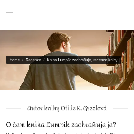
You are here:
Home
Recenze
Kniha Lumpík zachraňuje, recenze knihy
Autor knihy Otilie K. Grezlová
O čem kniha Lumpík zachraňuje je?