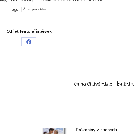
Tags:
Čtení pro dívky
Sdílet tento příspěvek
Share
on
Facebook
Kniha Citlivé místo – knižní
Next
post:
Prázdniny v zooparku