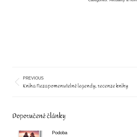
Post
navigation
PREVIOUS
Kniha Nezapomenutelné legendy, recenze knihy
Previous
post:
Doporučené články
Podoba