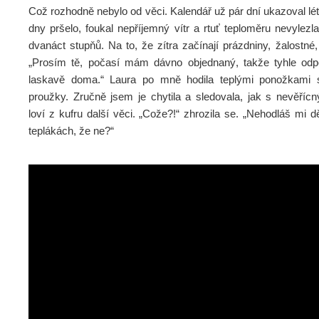
Což rozhodně nebylo od věci. Kalendář už pár dní ukazoval lét
dny pršelo, foukal nepříjemný vítr a rtuť teploměru nevylez
dvanáct stupňů. Na to, že zítra začínají prázdniny, žalostné, 
„Prosím tě, počasí mám dávno objednaný, takže tyhle odp
laskavě doma.“ Laura po mně hodila teplými ponožkami 
proužky. Zručně jsem je chytila a sledovala, jak s nevěří
loví z kufru další věci. „Cože?!“ zhrozila se. „Nehodláš mi d
teplákách, že ne?“