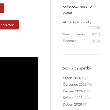
Kategorie našeho
blogu
Aktuality a novinky
 s frajerem
(716)
Knižní novinky
(627)
Recenze
(413)
Archív příspěvků
Srpen 2026
(1)
Červenec 2026
(5)
Červen 2026
(13)
Květen 2026
(10)
Duben 2026
(9)