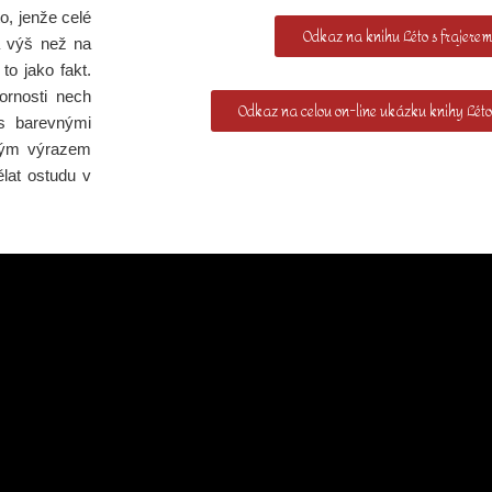
o, jenže celé
Odkaz na knihu Léto s frajerem
la výš než na
to jako fakt.
ornosti nech
Odkaz na celou on-line ukázku knihy Léto
s barevnými
cným výrazem
ělat ostudu v