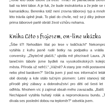
balí na letní tábor. A je fuk, že bude instruktorka a že jede se
kamarádkou. Berenika totiž není zrovna táborový typ a mnoh
léto trávila úplně jinak. To platí do chvíle, než se jí díky jedno
prima táborové partě obrátí život vzhůru nohama.
Kniha Léto s frajerem, on-line ukázka
„Šíbe ti?! Nehodlám lítat po lese v lodičkách!“ Nekomp
vytáhla z kufru jasně rudé botky na podpatku a vrátila
conversky. „Zbytečně plašíš,“ ujistila mě přezíravě Laura. 
tanečním táboře jsme bydleli na vysokoškolských kolejí
města. Příroda už nefrčí.“ „Vážně? A stany jste měli postaven
nebo před barákem?“ Strčila jsem jí pod nos informační letá
obě dostaly a kde stálo tučným písmem: Letní stanový tá
přírodě plný zábavy a dobrodružství pro děti od šesti let 
odfrkla. Mnohem víc ji zajímal obsah mého zavazadla. „Balíš
Nechápavě vytáhla huňatý rolák a nepromokavou bundu. „T
dívala ses poslední dobou na teploměr?“ odsekla jsem.