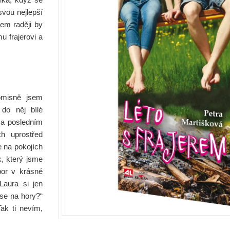
 svou nejlepší
em raději by
mu frajerovi a
romisně jsem
 do něj bílé
„Na posledním
ch uprostřed
é na pokojích
k, který jsme
bor v krásné
Laura si jen
 se na hory?“
ak ti nevím,