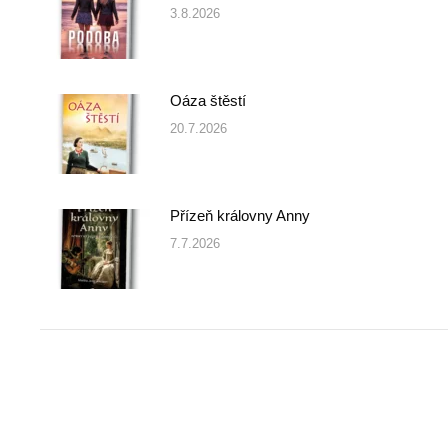
3.8.2026
Oáza štěstí
20.7.2026
Přízeň královny Anny
7.7.2026