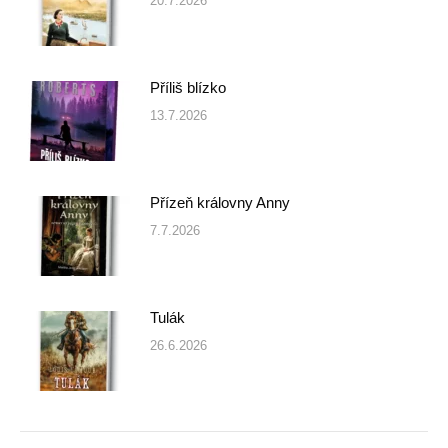
20.7.2026
Příliš blízko
13.7.2026
Přízeň královny Anny
7.7.2026
Tulák
26.6.2026