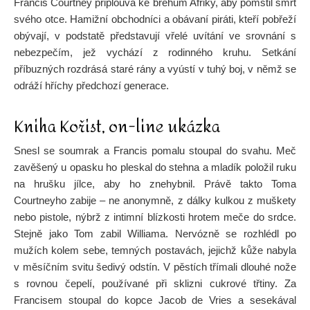
Francis Courtney připlouvá ke břehům Afriky, aby pomstil smrt
svého otce. Hamižní obchodníci a obávaní piráti, kteří pobřeží
obývají, v podstatě představují vřelé uvítání ve srovnání s
nebezpečím, jež vychází z rodinného kruhu. Setkání
příbuzných rozdrásá staré rány a vyústí v tuhý boj, v němž se
odráží hříchy předchozí generace.
Kniha Kořist, on-line ukázka
Snesl se soumrak a Francis pomalu stoupal do svahu. Meč
zavěšený u opasku ho pleskal do stehna a mladík položil ruku
na hrušku jílce, aby ho znehybnil. Právě takto Toma
Courtneyho zabije – ne anonymně, z dálky kulkou z muškety
nebo pistole, nýbrž z intimní blízkosti hrotem meče do srdce.
Stejně jako Tom zabil Williama. Nervózně se rozhlédl po
mužích kolem sebe, temných postavách, jejichž kůže nabyla
v měsíčním svitu šedivý odstín. V pěstích třímali dlouhé nože
s rovnou čepelí, používané při sklizni cukrové třtiny. Za
Francisem stoupal do kopce Jacob de Vries a sesekával