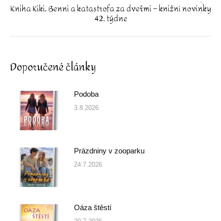
Kniha Kiki, Benni a katastrofa za dveřmi – knižní novinky
Next
42. týdne
post:
Doporučené články
Podoba
3.8.2026
Prázdniny v zooparku
24.7.2026
Oáza štěstí