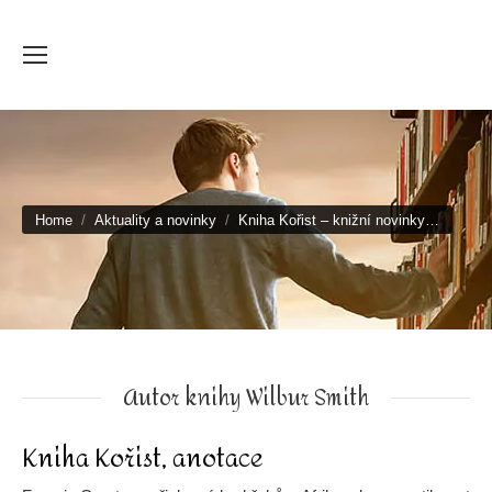
You are here:
Home
Aktuality a novinky
Kniha Kořist – knižní novinky…
Autor knihy Wilbur Smith
Kniha Kořist, anotace