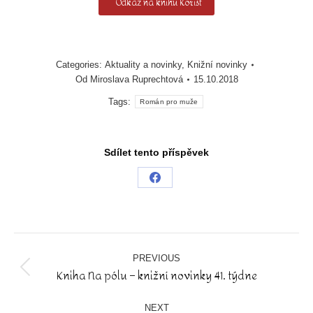
Odkaz na knihu Kořist
Categories:
Aktuality a novinky
,
Knižní novinky
Od
Miroslava Ruprechtová
15.10.2018
Tags:
Román pro muže
Sdílet tento příspěvek
Share
on
Facebook
Post
navigation
PREVIOUS
Kniha Na pólu – knižní novinky 41. týdne
Previous
post:
NEXT