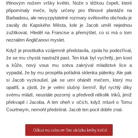
třtinovým nožem vršky květin. Nože s těžkou čepelí, které
připomínaly meče, byly určeny pro třtinové plantáže na
Barbadosu, ale nevyzpytatelné rozmary světového obchodu je
zavály do Kapského Města, kde je Jacob uměl nejednou
zužitkovat. Hleděl na Francise a přemýšlel, co si má o tom
nezralém Angličanovi myslet.
Když je prostitutka vzájemně představila, zpola ho podezříval,
že se mu chystá nastražit past. Ten kluk byl vychrtlý, jen kost
a kůže, nový vous mu sotva zakrýval mladistvé líce a
vypadal, že by mu prospěla pořádná sklenka pálenky. Ale pak
si Jacob vyzkoušel, jak se umí ohánět mečem, který mu
opatřil, a zjistil, že je velmi slušný šermíř. Byl rychlý díky
svému mládí, neustále pozorný a předvedl několik triků, jimiž
překvapil i Jacoba. A ten oheň v očích, když mluvil o Tomu
Courtneym, nemohl předstírat. Jacob ten pocit dobře znal.
Odkaz na celou on-line ukázku knihy Kořist