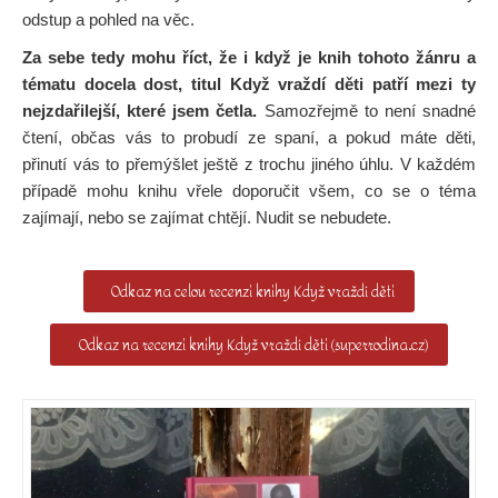
odstup a pohled na věc.
Za sebe tedy mohu říct, že i když je knih tohoto žánru a
tématu docela dost, titul Když vraždí děti patří mezi ty
nejzdařilejší, které jsem četla.
Samozřejmě to není snadné
čtení, občas vás to probudí ze spaní, a pokud máte děti,
přinutí vás to přemýšlet ještě z trochu jiného úhlu. V každém
případě mohu knihu vřele doporučit všem, co se o téma
zajímají, nebo se zajímat chtějí. Nudit se nebudete.
Odkaz na celou recenzi knihy Když vraždí děti
Odkaz na recenzi knihy Když vraždí děti (superrodina.cz)