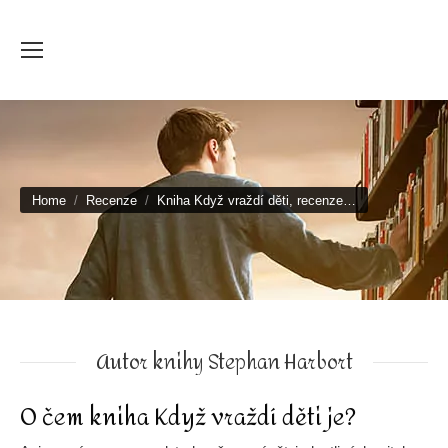
You are here:
Home
Recenze
Kniha Když vraždí děti, recenze…
Autor knihy Stephan Harbort
O čem kniha Když vraždí děti je?