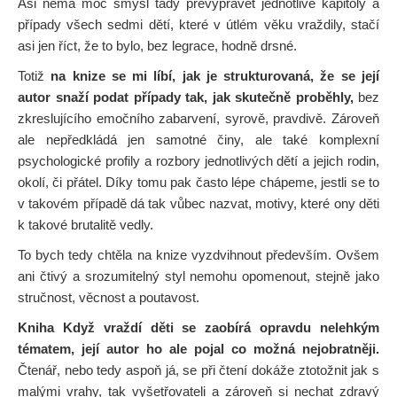
Asi nemá moc smysl tady převyprávět jednotlivé kapitoly a
případy všech sedmi dětí, které v útlém věku vraždily, stačí
asi jen říct, že to bylo, bez legrace, hodně drsné.
Totiž
na knize se mi líbí, jak je strukturovaná, že se její
autor snaží podat případy tak, jak skutečně proběhly,
bez
zkreslujícího emočního zabarvení, syrově, pravdivě. Zároveň
ale nepředkládá jen samotné činy, ale také komplexní
psychologické profily a rozbory jednotlivých dětí a jejich rodin,
okolí, či přátel. Díky tomu pak často lépe chápeme, jestli se to
v takovém případě dá tak vůbec nazvat, motivy, které ony děti
k takové brutalitě vedly.
To bych tedy chtěla na knize vyzdvihnout především. Ovšem
ani čtivý a srozumitelný styl nemohu opomenout, stejně jako
stručnost, věcnost a poutavost.
Kniha Když vraždí děti se zaobírá opravdu nelehkým
tématem, její autor ho ale pojal co možná nejobratněji.
Čtenář, nebo tedy aspoň já, se při čtení dokáže ztotožnit jak s
malými vrahy, tak vyšetřovateli a zároveň si nechat zdravý