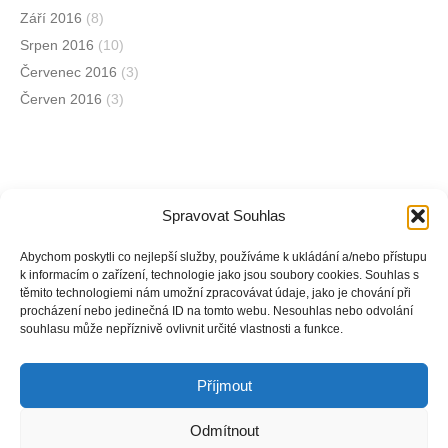
Září 2016
(8)
Srpen 2016
(10)
Červenec 2016
(3)
Červen 2016
(3)
Spravovat Souhlas
Jsme na sociálních sítích
Abychom poskytli co nejlepší služby, používáme k ukládání a/nebo přístupu
k informacím o zařízení, technologie jako jsou soubory cookies. Souhlas s
těmito technologiemi nám umožní zpracovávat údaje, jako je chování při
Facebook
procházení nebo jedinečná ID na tomto webu. Nesouhlas nebo odvolání
souhlasu může nepříznivě ovlivnit určité vlastnosti a funkce.
Instagram
Příjmout
Odmítnout