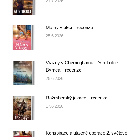
21.7.2026
Mámy v akci – recenze
25.6.2026
Vraždy v Cherringhamu – Smrt otce
Byrnea – recenze
25.6.2026
Rožmberský jezdec – recenze
17.6.2026
Konspirace a utajené operace 2. světové