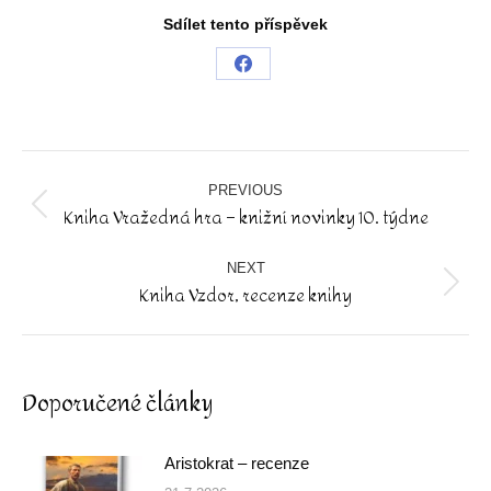
Sdílet tento příspěvek
Share
on
Facebook
Post
navigation
PREVIOUS
Kniha Vražedná hra – knižní novinky 10. týdne
Previous
post:
NEXT
Kniha Vzdor, recenze knihy
Next
post:
Doporučené články
Aristokrat – recenze