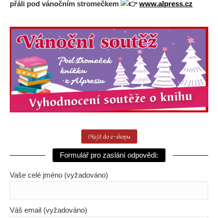
přáli pod vánočním stromečkem
www.alpress.cz
Přejít do e-shopu
Formulář pro zaslání odpovědi:
Vaše celé jméno (vyžadováno)
Váš email (vyžadováno)