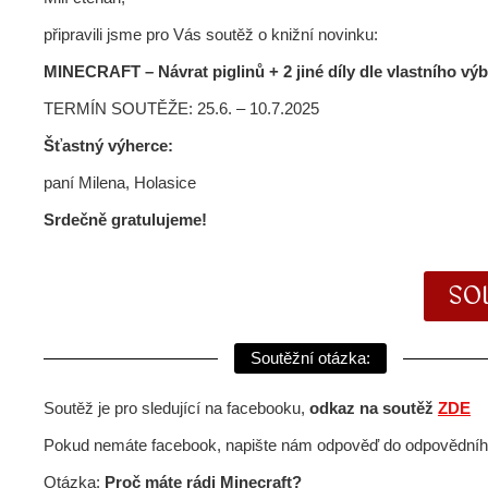
připravili jsme pro Vás soutěž o knižní novinku:
MINECRAFT – Návrat piglinů + 2 jiné díly dle vlastního výb
TERMÍN SOUTĚŽE: 25.6. – 10.7.2025
Šťastný výherce:
paní Milena, Holasice
Srdečně gratulujeme!
SO
Soutěžní otázka:
Soutěž je pro sledující na facebooku,
o
dkaz na soutěž
ZDE
Pokud nemáte facebook, napište nám odpověď do odpovědního
Otázka:
Proč máte rádi Minecraft?