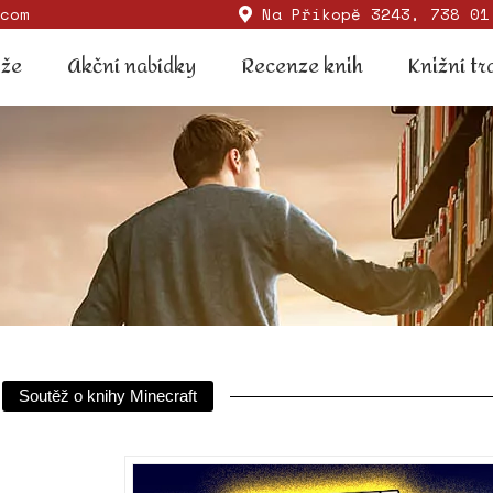
com
Na Příkopě 3243, 738 01
Soutěže
Akční nabídky
Recenze knih
Knižní
ěže
Akční nabídky
Recenze knih
Knižní tr
Soutěž o knihy Minecraft