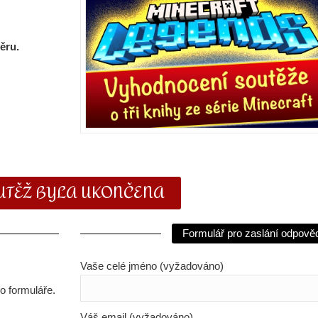
ěru.
UTĚŽ BYLA UKONČENA
Formulář pro zaslání odpověd
Vaše celé jméno (vyžadováno)
 formuláře.
Váš email (vyžadováno)