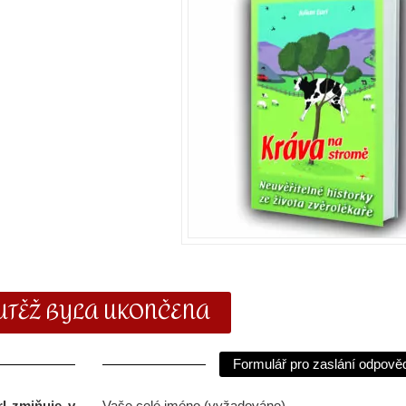
UTĚŽ BYLA UKONČENA
Formulář pro zaslání odpověd
l zmiňuje v
Vaše celé jméno (vyžadováno)