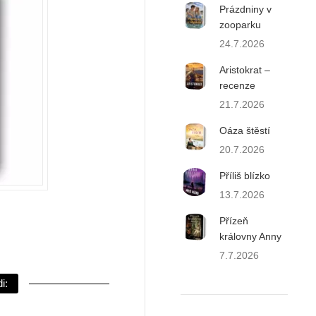
Prázdniny v
zooparku
24.7.2026
Aristokrat –
recenze
21.7.2026
Oáza štěstí
20.7.2026
Příliš blízko
13.7.2026
Přízeň
královny Anny
7.7.2026
i: