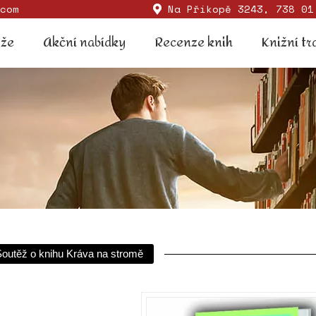
com
Na Příkopě 3243, 738 01
Soutěže
Akční nabídky
Recenze knih
Knižní
ěže
Akční nabídky
Recenze knih
Knižní tr
outěž o knihu Kráva na stromě