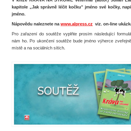
kapitole „Jak správně léčit kočku“ jméno své kočky, napi
jméno.
Nápovědu naleznete na
www.alpress.cz
viz. on-line ukázka
Pro zařazení do soutěže vyplňte prosím následující formulá
nám ho. Po ukončení soutěže bude jméno výherce zveřejn
místě a na sociálních sítích.