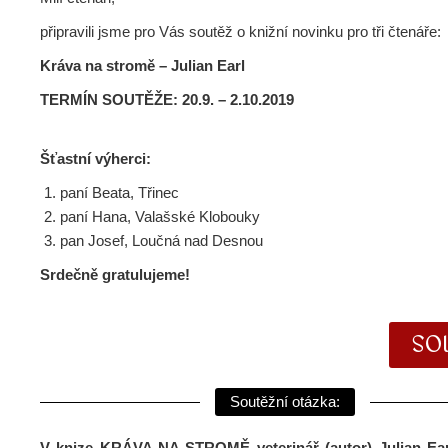
připravili jsme pro Vás soutěž o knižní novinku pro tři čtenáře:
Kráva na stromě – Julian Earl
TERMÍN SOUTĚŽE: 20.9. – 2.10.2019
Šťastní výherci:
paní Beata, Třinec
paní Hana, Valašské Klobouky
pan Josef, Loučná nad Desnou
Srdečně gratulujeme!
SO
Soutěžní otázka:
V knize KRÁVA NA STROMĚ veterinář (autor) Julian Ear