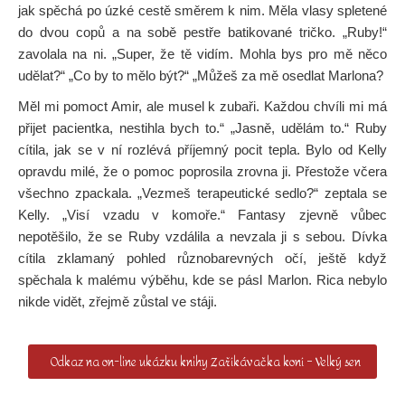
jak spěchá po úzké cestě směrem k nim. Měla vlasy spletené
do dvou copů a na sobě pestře batikované tričko. „Ruby!“
zavolala na ni. „Super, že tě vidím. Mohla bys pro mě něco
udělat?“ „Co by to mělo být?“ „Můžeš za mě osedlat Marlona?
Měl mi pomoct Amir, ale musel k zubaři. Každou chvíli mi má
přijet pacientka, nestihla bych to.“ „Jasně, udělám to.“ Ruby
cítila, jak se v ní rozlévá příjemný pocit tepla. Bylo od Kelly
opravdu milé, že o pomoc poprosila zrovna ji. Přestože včera
všechno zpackala. „Vezmeš terapeutické sedlo?“ zeptala se
Kelly. „Visí vzadu v komoře.“ Fantasy zjevně vůbec
nepotěšilo, že se Ruby vzdálila a nevzala ji s sebou. Dívka
cítila zklamaný pohled různobarevných očí, ještě když
spěchala k malému výběhu, kde se pásl Marlon. Rica nebylo
nikde vidět, zřejmě zůstal ve stáji.
Odkaz na on-line ukázku knihy Zaříkávačka koní – Velký sen