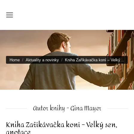
You are here:
Home
Aktuality a novinky
Kniha Zaříkávačka koní – Velký…
Autor knihy - Gina Mayer
Kniha Zaříkávačka koní – Velký sen,
anotace