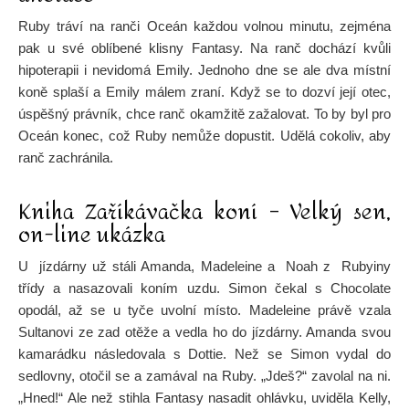
Ruby tráví na ranči Oceán každou volnou minutu, zejména
pak u své oblíbené klisny Fantasy. Na ranč dochází kvůli
hipoterapii i nevidomá Emily. Jednoho dne se ale dva místní
koně splaší a Emily málem zraní. Když se to dozví její otec,
úspěšný právník, chce ranč okamžitě zažalovat. To by byl pro
Oceán konec, což Ruby nemůže dopustit. Udělá cokoliv, aby
ranč zachránila.
Kniha Zaříkávačka koní – Velký sen,
on-line ukázka
U jízdárny už stáli Amanda, Madeleine a Noah z Rubyiny
třídy a nasazovali koním uzdu. Simon čekal s Chocolate
opodál, až se u tyče uvolní místo. Madeleine právě vzala
Sultanovi ze zad otěže a vedla ho do jízdárny. Amanda svou
kamarádku následovala s Dottie. Než se Simon vydal do
sedlovny, otočil se a zamával na Ruby. „Jdeš?“ zavolal na ni.
„Hned!“ Ale než stihla Fantasy nasadit ohlávku, uviděla Kelly,