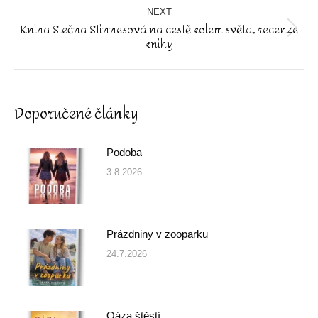
NEXT
Kniha Slečna Stinnesová na cestě kolem světa, recenze
Next
knihy
post:
Doporučené články
Podoba
3.8.2026
Prázdniny v zooparku
24.7.2026
Oáza štěstí