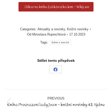
Odkaz na knihu Zaříkávačka koní – Velký sen
Categories:
Aktuality a novinky
,
Knižní novinky
Od
Miroslava Ruprechtová
17.10.2023
Tags:
Série o koních
Sdílet tento příspěvek
Share
on
Facebook
Post
navigation
PREVIOUS
Kniha Prozrazení lady Joan – knižní novinky 42. týdne
Previous
post: