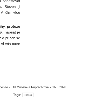
la odcestovat
. Steven ji
. A čím více
hy, protože
u napsat je
 a příběh se
si vás autor
cenze
Od
Miroslava Ruprechtová
16.6.2020
Tags:
Thriller