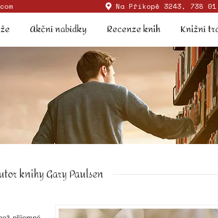
com
Na Příkopě 3243, 738 01
Soutěže
Akční nabídky
Recenze knih
Knižní
ěže
Akční nabídky
Recenze knih
Knižní tr
utor knihy Gary Paulsen
než příjemné