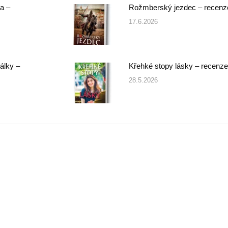
a –
Rožmberský jezdec – recenz
17.6.2026
álky –
Křehké stopy lásky – recenze
28.5.2026