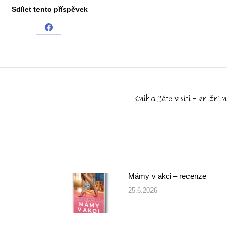
Sdílet tento příspěvek
Share
on
Facebook
Kniha Léto v síti – knižní
Next
post:
Mámy v akci – recenze
25.6.2026