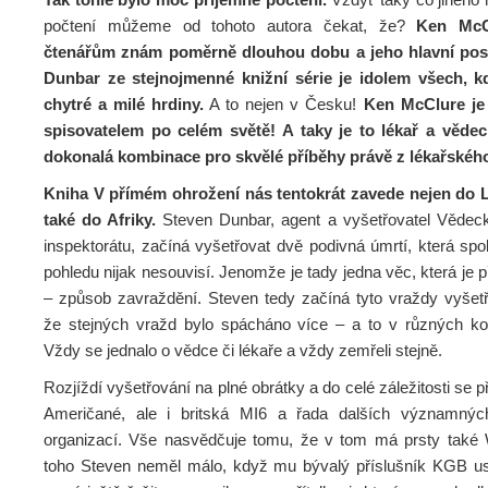
počtení můžeme od tohoto autora čekat, že?
Ken McC
čtenářům znám poměrně dlouhou dobu a jeho hlavní pos
Dunbar ze stejnojmenné knižní série je idolem všech, k
chytré a milé hrdiny.
A to nejen v Česku!
Ken McClure j
spisovatelem po celém světě!
A taky je to lékař a vědec
dokonalá kombinace pro skvělé příběhy právě z lékařského
Kniha V přímém ohrožení nás tentokrát zavede nejen do 
také do Afriky.
Steven Dunbar, agent a vyšetřovatel Vědec
inspektorátu, začíná vyšetřovat dvě podivná úmrtí, která spo
pohledu nijak nesouvisí. Jenomže je tady jedna věc, která je p
– způsob zavraždění. Steven tedy začíná tyto vraždy vyšetřo
že stejných vražd bylo spácháno více – a to v různých ko
Vždy se jednalo o vědce či lékaře a vždy zemřeli stejně.
Rozjíždí vyšetřování na plné obrátky a do celé záležitosti se př
Američané, ale i britská MI6 a řada dalších významnýc
organizací. Vše nasvědčuje tomu, že v tom má prsty tak
toho Steven neměl málo, když mu bývalý příslušník KGB usil