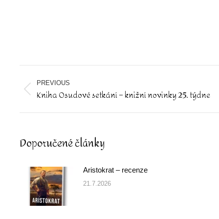
Post
navigation
PREVIOUS
Kniha Osudové setkání – knižní novinky 25. týdne
Previous
post:
Doporučené články
Aristokrat – recenze
21.7.2026