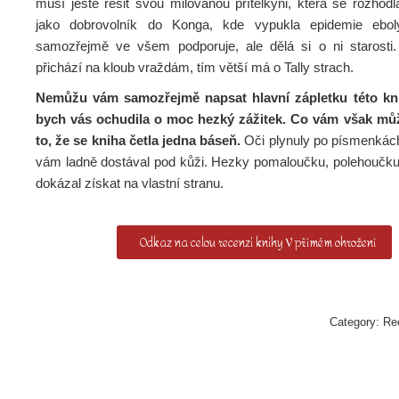
musí ještě řešit svou milovanou přítelkyni, která se rozhod
jako dobrovolník do Konga, kde vypukla epidemie eboly
samozřejmě ve všem podporuje, ale dělá si o ni starosti
přichází na kloub vraždám, tím větší má o Tally strach.
Nemůžu vám samozřejmě napsat hlavní zápletku této kni
bych vás ochudila o moc hezký zážitek. Co vám však můž
to, že se kniha četla jedna báseň.
Oči plynuly po písmenkách
vám ladně dostával pod kůži. Hezky pomaloučku, polehoučku 
dokázal získat na vlastní stranu.
Odkaz na celou recenzi knihy V přímém ohrožení
Category:
Re