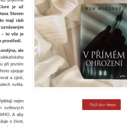
lure je už
tava Steven
do mají rádi
e uznávaným
 – to vše je
 prostředí.
Londýna, ale
kolékařského
lu při prvním
řesto spojuje
vat a zjistí,
utech světa.
iplétají nejen
Přejít do e-shopu
h světových
é WHO. A aby
uje o život,