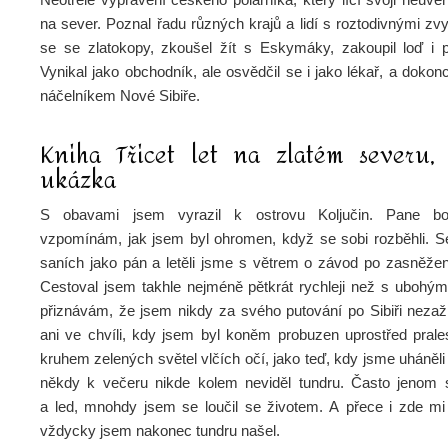
na sever. Poznal řadu různých krajů a lidí s roztodivnými zv
se se zlatokopy, zkoušel žít s Eskymáky, zakoupil loď i p
Vynikal jako obchodník, ale osvědčil se i jako lékař, a dokon
náčelníkem Nové Sibiře.
Kniha Třicet let na zlatém severu,
ukázka
S obavami jsem vyrazil k ostrovu Koljučin. Pane b
vzpomínám, jak jsem byl ohromen, když se sobi rozběhli. S
saních jako pán a letěli jsme s větrem o závod po zasněžen
Cestoval jsem takhle nejméně pětkrát rychleji než s ubohý
přiznávám, že jsem nikdy za svého putování po Sibiři nezažil
ani ve chvíli, kdy jsem byl koněm probuzen uprostřed prale
kruhem zelených světel vlčích očí, jako teď, kdy jsme uháněli 
někdy k večeru nikde kolem neviděl tundru. Často jenom 
a led, mnohdy jsem se loučil se životem. A přece i zde mi p
vždycky jsem nakonec tundru našel.