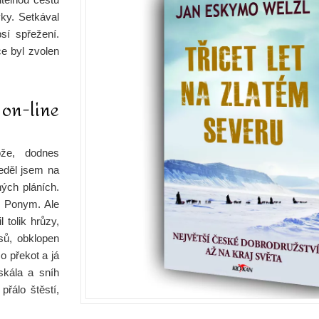
yky. Setkával
sí spřežení.
ce byl zvolen
 on-line
ože, dodnes
eděl jsem na
ých pláních.
m Ponym. Ale
 tolik hrůzy,
sů, obklopen
o překot a já
skála a sníh
řálo štěstí,