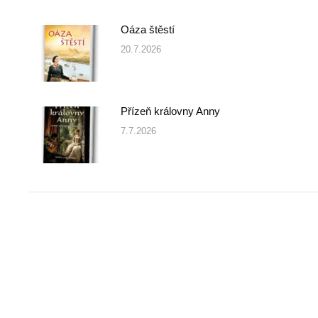
Oáza štěstí
20.7.2026
Přízeň královny Anny
7.7.2026