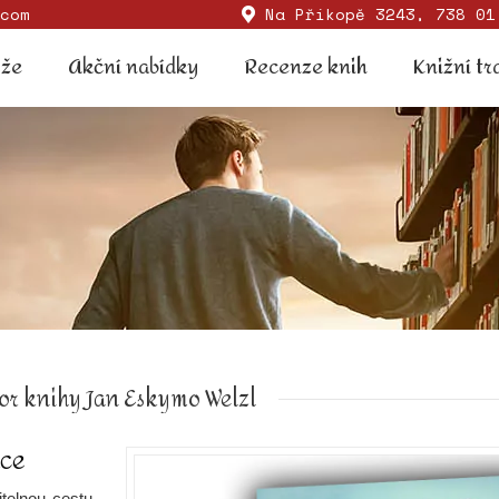
com
Na Příkopě 3243, 738 01
Soutěže
Akční nabídky
Recenze knih
Knižní
ěže
Akční nabídky
Recenze knih
Knižní tr
or knihy Jan Eskymo Welzl
ace
itelnou cestu