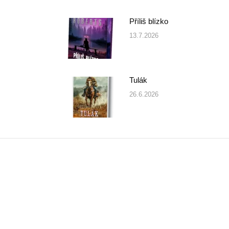
Příliš blízko
13.7.2026
Tulák
26.6.2026