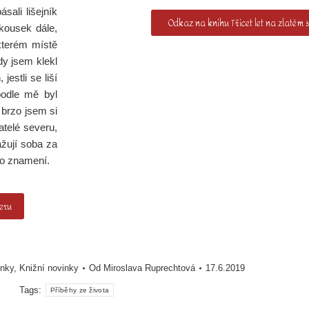
ali lišejník
Odkaz na knihu Třicet let na zlatém 
 kousek dále,
ěkterém místě
dy jsem klekl
jestli se liší
podle mě byl
 brzo jsem si
atelé severu,
ažují soba za
to znamení.
veru
inky
,
Knižní novinky
Od
Miroslava Ruprechtová
17.6.2019
Tags:
Příběhy ze života