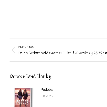
Post
navigation
PREVIOUS
Kniha Sedmnácté znamení – knižní novinky 25. týd
Previous
post:
Doporučené články
Podoba
3.8.2026