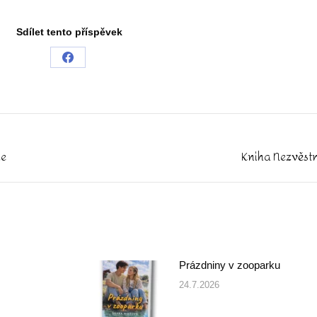
Sdílet tento příspěvek
Share
on
Facebook
ne
Kniha Nezvěstn
Next
post:
Prázdniny v zooparku
24.7.2026