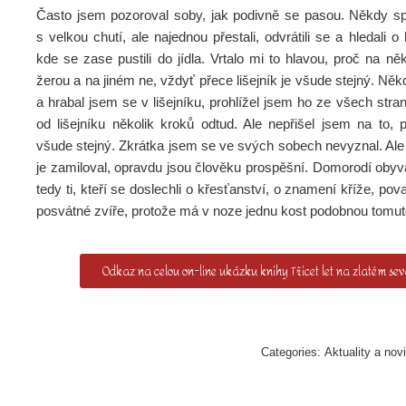
Často jsem pozoroval soby, jak podivně se pasou. Někdy spás
s velkou chutí, ale najednou přestali, odvrátili se a hledali o
kde se zase pustili do jídla. Vrtalo mi to hlavou, proč na n
žerou a na jiném ne, vždyť přece lišejník je všude stejný. Něk
a hrabal jsem se v lišejníku, prohlížel jsem ho ze všech stran, 
od lišejníku několik kroků odtud. Ale nepřišel jsem na to, 
všude stejný. Zkrátka jsem se ve svých sobech nevyznal. Ale
je zamiloval, opravdu jsou člověku prospěšní. Domorodí obyv
tedy ti, kteří se doslechli o křesťanství, o znamení kříže, pov
posvátné zvíře, protože má v noze jednu kost podobnou tomu
Odkaz na celou on-line ukázku knihy Třicet let na zlatém se
Categories:
Aktuality a nov