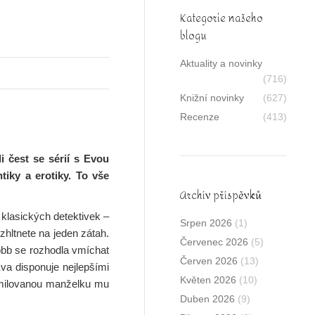
Kategorie našeho
blogu
Aktuality a novinky
(716)
Knižní novinky
(627)
Recenze
(413)
i čest se sérií s Evou
tiky a erotiky. To vše
Archív příspěvků
i klasických detektivek –
Srpen 2026
(1)
zhltnete na jeden zátah.
Červenec 2026
(5)
obb se rozhodla vmíchat
Červen 2026
(13)
Eva disponuje nejlepšími
Květen 2026
(10)
 milovanou manželku mu
Duben 2026
(9)