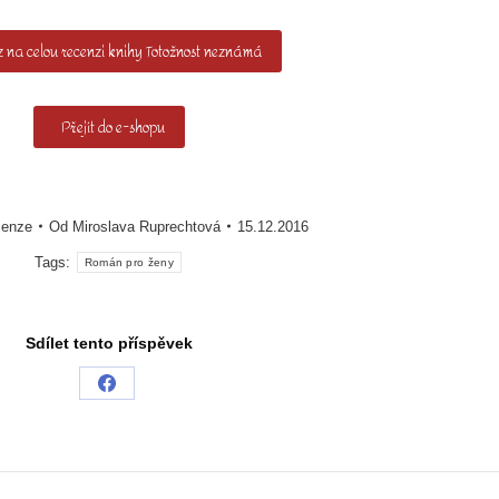
 na celou recenzi knihy Totožnost neznámá
Přejít do e-shopu
cenze
Od
Miroslava Ruprechtová
15.12.2016
Tags:
Román pro ženy
Sdílet tento příspěvek
Share
on
Facebook