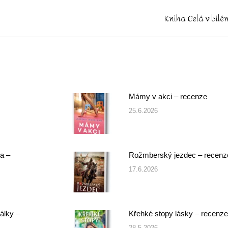
Kniha Celá v bílé
Next
post:
Mámy v akci – recenze
25.6.2026
a –
Rožmberský jezdec – recenz
17.6.2026
álky –
Křehké stopy lásky – recenze
28.5.2026