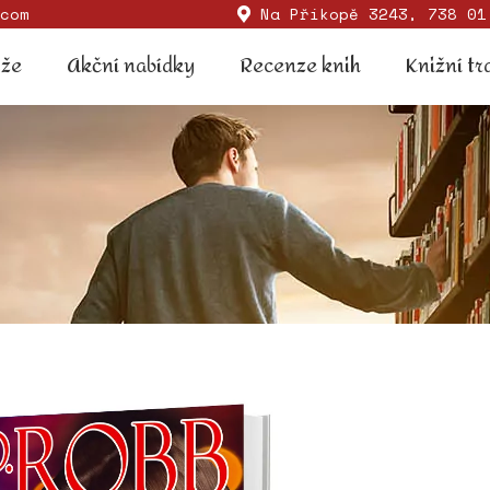
com
Na Příkopě 3243, 738 01
Soutěže
Akční nabídky
Recenze knih
Knižní
ěže
Akční nabídky
Recenze knih
Knižní tr