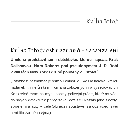
Kniha Toto
Kniha Totožnost neznámá – recenze kn
Umíte si představit sci-fi detektivku, kterou napsala Krá
Dallasovou. Nora Roberts pod pseudonymem J. D. Robb spo
v kulisách New Yorku druhé poloviny 21. století.
„Totožnost neznámá“ je osmou knihou o Evě Dallasové, kterou
hádanek, thrillerů i krimi románů založených na vyšetřovacích 
Konkrétně mám na mysli popisy policejní práce, které na vás
do svých detektivek prvky sci-fi, což se ukázalo jako skvělý 
zbraněmi a auty v celé Sluneční soustavě, za což vděčí sv
není líto žádného výdaje.