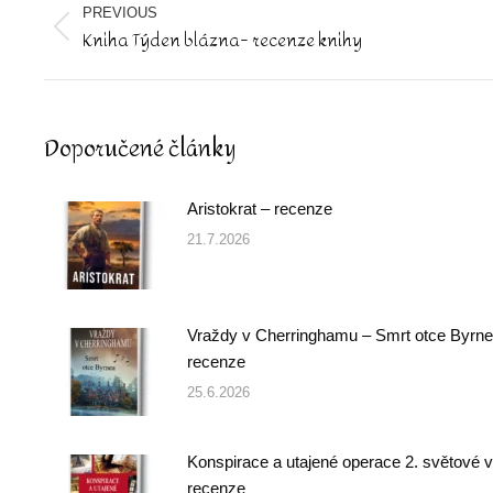
navigation
PREVIOUS
Kniha Týden blázna- recenze knihy
Previous
post:
Doporučené články
Aristokrat – recenze
21.7.2026
Vraždy v Cherringhamu – Smrt otce Byrne
recenze
25.6.2026
Konspirace a utajené operace 2. světové v
recenze