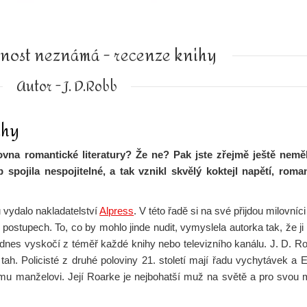
žnost neznámá - recenze knihy
Autor - J. D.Robb
ihy
lovna romantické literatury? Že ne? Pak jste zřejmě ještě neměl
jila nespojitelné, a tak vznikl skvělý koktejl napětí, roman
 vydalo nakladatelství
Alpress
. V této řadě si na své přijdou milovníc
postupech. To, co by mohlo jinde nudit, vymyslela autorka tak, že ji 
 dnes vyskočí z téměř každé knihy nebo televizního kanálu. J. D. R
tah. Policisté z druhé poloviny 21. století mají řadu vychytávek a 
ému manželovi. Její Roarke je nejbohatší muž na světě a pro svou