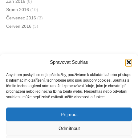
Září 2016
(8)
Srpen 2016
(10)
Červenec 2016
(3)
Červen 2016
(3)
Spravovat Souhlas
Jsme na sociálních sítích
Abychom poskytli co nejlepší služby, používáme k ukládání a/nebo přístupu
k informacím o zařízení, technologie jako jsou soubory cookies. Souhlas s
těmito technologiemi nám umožní zpracovávat údaje, jako je chování při
Facebook
procházení nebo jedinečná ID na tomto webu. Nesouhlas nebo odvolání
souhlasu může nepříznivě ovlivnit určité vlastnosti a funkce.
Instagram
Příjmout
Odmítnout
Copyright © Weiron Dynamics, s.r.o. |
Tvorba webových stránek
a