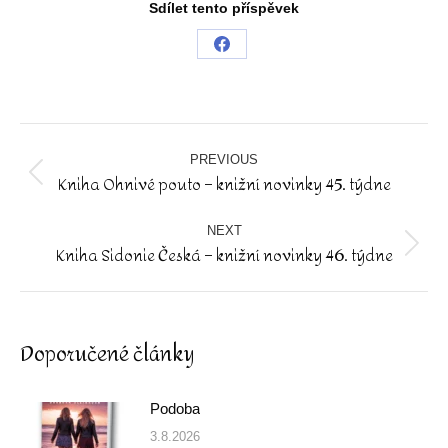
Sdílet tento příspěvek
Share
on
Facebook
Post
navigation
PREVIOUS
Kniha Ohnivé pouto – knižní novinky 45. týdne
Previous
post:
NEXT
Kniha Sidonie Česká – knižní novinky 46. týdne
Next
post:
Doporučené články
Podoba
3.8.2026