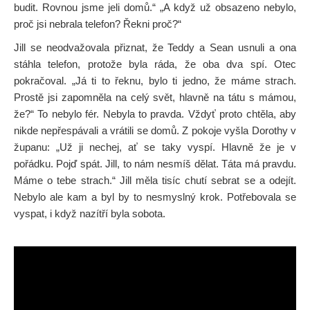
budit. Rovnou jsme jeli domů.“ „A když už obsazeno nebylo,
proč jsi nebrala telefon? Řekni proč?“
Jill se neodvažovala přiznat, že Teddy a Sean usnuli a ona
stáhla telefon, protože byla ráda, že oba dva spí. Otec
pokračoval. „Já ti to řeknu, bylo ti jedno, že máme strach.
Prostě jsi zapomněla na celý svět, hlavně na tátu s mámou,
že?“ To nebylo fér. Nebyla to pravda. Vždyť proto chtěla, aby
nikde nepřespávali a vrátili se domů. Z pokoje vyšla Dorothy v
županu: „Už ji nechej, ať se taky vyspí. Hlavně že je v
pořádku. Pojď spát. Jill, to nám nesmíš dělat. Táta má pravdu.
Máme o tebe strach.“ Jill měla tisíc chutí sebrat se a odejít.
Nebylo ale kam a byl by to nesmyslný krok. Potřebovala se
vyspat, i když nazítří byla sobota.