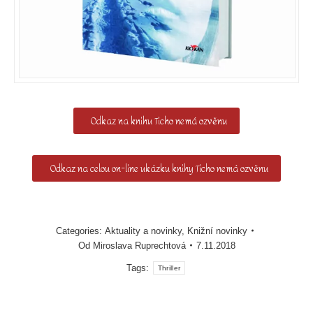
Odkaz na knihu Ticho nemá ozvěnu
Odkaz na celou on-line ukázku knihy Ticho nemá ozvěnu
Categories:
Aktuality a novinky
,
Knižní novinky
Od
Miroslava Ruprechtová
7.11.2018
Tags:
Thriller