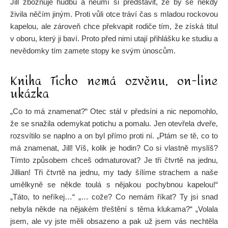
Jill zbožňuje hudbu a neumí si představit, že by se někdy
živila něčím jiným. Proti vůli otce tráví čas s mladou rockovou
kapelou, ale zároveň chce překvapit rodiče tím, že získá titul
v oboru, který ji baví. Proto před nimi utají přihlášku ke studiu a
nevědomky tím zamete stopy ke svým únoscům.
Kniha Ticho nemá ozvěnu, on-line
ukázka
„Co to má znamenat?“ Otec stál v předsíni a nic nepomohlo,
že se snažila odemykat potichu a pomalu. Jen otevřela dveře,
rozsvítilo se naplno a on byl přímo proti ní. „Ptám se tě, co to
má znamenat, Jill! Víš, kolik je hodin? Co si vlastně myslíš?
Tímto způsobem chceš odmaturovat? Je tři čtvrtě na jednu,
Jillian! Tři čtvrtě na jednu, my tady šílíme strachem a naše
umělkyně se někde toulá s nějakou pochybnou kapelou!“
„Táto, to neříkej…“ „… cože? Co nemám říkat? Ty jsi snad
nebyla někde na nějakém třeštění s těma klukama?“ „Volala
jsem, ale vy jste měli obsazeno a pak už jsem vás nechtěla