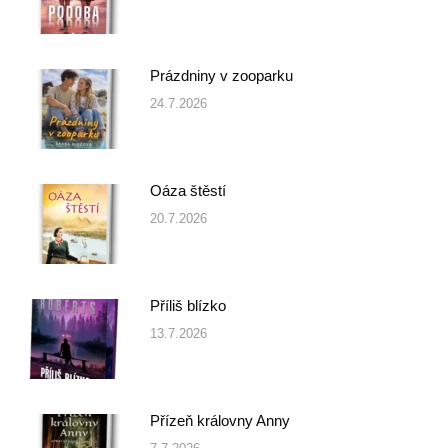
Prázdniny v zooparku
24.7.2026
Oáza štěstí
20.7.2026
Příliš blízko
13.7.2026
Přízeň královny Anny